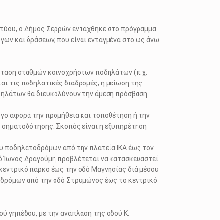
κτύου, ο Δήμος Σερρών εντάχθηκε στο πρόγραμμα
ργων και δράσεων, που είναι ενταγμένα στο ως άνω
σταση σταθμών κοινοχρήστων ποδηλάτων (π.χ.
και τις ποδηλατικές διαδρομές, η μείωση της
οδηλάτων θα διευκολύνουν την άμεση πρόσβαση
γο αφορά την προμήθεια και τοποθέτηση ή την
ό σηματοδότησης. Σκοπός είναι η εξυπηρέτηση
ου ποδηλατοδρόμων από την πλατεία ΙΚΑ έως τον
ό Ίωνος Δραγούμη προβλέπεται να κατασκευαστεί
κεντρικό πάρκο έως την οδό Μαγνησίας διά μέσου
οδρόμων από την οδό Στρυμώνος έως το κεντρικό
ού γηπέδου, με την ανάπλαση της οδού Κ.