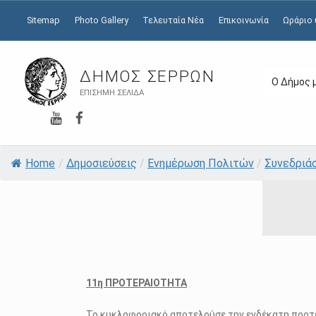
Sitemap
Photo Gallery
Τελευταία Νέα
Επικοινωνία
Ωράριο
ΔΉΜΟΣ ΣΕΡΡΏΝ
Ο Δήμος 
ΕΠΊΣΗΜΗ ΣΕΛΊΔΑ
YouTube
Facebook
Home
/
Δημοσιεύσεις
/
Ενημέρωση Πολιτών
/
Συνεδριά
11η ΠΡΟΤΕΡΑΙΟΤΗΤΑ
Το κυκλοφοριακό αποτελούσε την ενδέκατη προτ