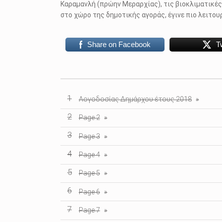
Καραμανλή (πρώην Μεραρχίας), τις βιοκλιματικές
στο χώρο της δημοτικής αγοράς, έγινε πιο λειτου
Share on Facebook
T
"Λογοδοσίας Δημάρχου έτους 2018" table of contents
Λογοδοσίας Δημάρχου έτους 2018
Page 2
Page 3
Page 4
Page 5
Page 6
Page 7