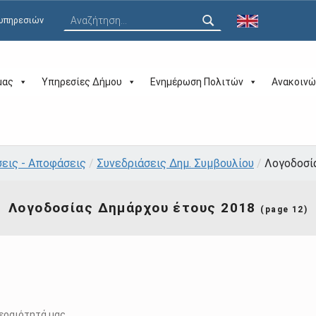
Αναζήτηση για:
 υπηρεσιών
μας
Υπηρεσίες Δήμου
Ενημέρωση Πολιτών
Ανακοινώ
σεις - Αποφάσεις
/
Συνεδριάσεις Δημ. Συμβουλίου
/
Λογοδοσί
Λογοδοσίας Δημάρχου έτους 2018
(page 12)
εραιότητά μας.