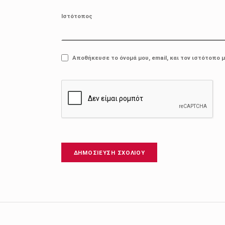
Ιστότοπος
Αποθήκευσε το όνομά μου, email, και τον ιστότοπο 
Πλοήγηση άρθρων