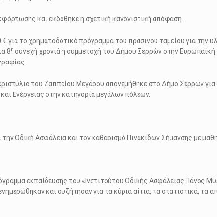
φόρτωσης και εκδόθηκε η σχετική κανονιστική απόφαση.
0 € για το χρηματοδοτικό πρόγραμμα του πράσινου ταμείου για την 
η
ια 8
συνεχή χρονιά η συμμετοχή του Δήμου Σερρών στην Ευρωπαϊκή 
γραφίας.
 περιστύλιο του Ζαππείου Μεγάρου απονεμήθηκε στο Δήμο Σερρών γι
 και Ενέργειας στην κατηγορία μεγάλων πόλεων.
 την Οδική Ασφάλεια και τον καθαρισμό Πινακίδων Σήμανσης με μαθη
γραμμα εκπαίδευσης του «Ινστιτούτου Οδικής Ασφάλειας Πάνος Μυλω
νημερώθηκαν και συζήτησαν για τα κύρια αίτια, τα στατιστικά, τα