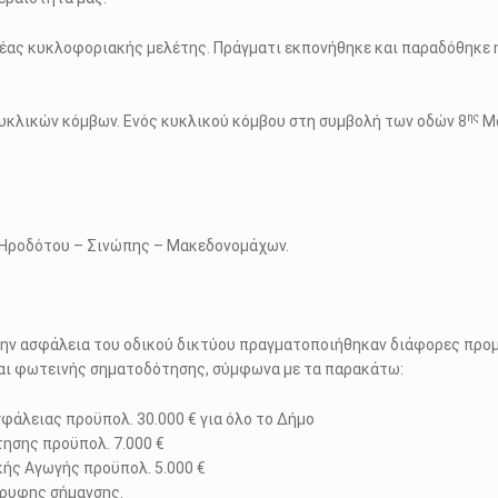
νέας κυκλοφοριακής μελέτης. Πράγματι εκπονήθηκε και παραδόθηκε 
ης
κυκλικών κόμβων. Ενός κυκλικού κόμβου στη συμβολή των οδών 8
Μα
 Ηροδότου – Σινώπης – Μακεδονομάχων.
την ασφάλεια του οδικού δικτύου πραγματοποιήθηκαν διάφορες προμ
 και φωτεινής σηματοδότησης, σύμφωνα με τα παρακάτω:
φάλειας προϋπολ. 30.000 € για όλο το Δήμο
ησης προϋπολ. 7.000 €
ής Αγωγής προϋπολ. 5.000 €
όρυφης σήμανσης.