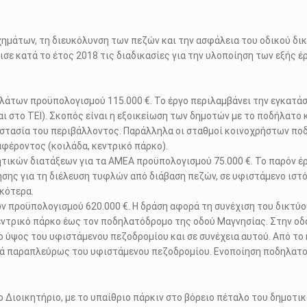
ημάτων, τη διευκόλυνση των πεζών και την ασφάλεια του οδικού δι
σε κατά το έτος 2018 τις διαδικασίες για την υλοποίηση των εξής έ
άτων προϋπολογισμού 115.000 €. Το έργο περιλαμβάνει την εγκατά
αι στο ΤΕΙ). Σκοπός είναι η εξοικείωση των δημοτών με το ποδήλατο 
 προστασία του περιβάλλοντος. Παράλληλα οι σταθμοί κοινοχρήστων π
αφέροντος (κοιλάδα, κεντρικό πάρκο).
ικών διατάξεων για τα ΑΜΕΑ προϋπολογισμού 75.000 €. Το παρόν έρ
ης για τη διέλευση τυφλών από διάβαση πεζών, σε υφιστάμενο ιστ
κότερα.
 προϋπολογισμού 620.000 €. Η δράση αφορά τη συνέχιση του δικτύ
εντρικό πάρκο έως τον ποδηλατόδρομο της οδού Μαγνησίας. Στην οδ
ύψος του υφιστάμενου πεζοδρομίου και σε συνέχεια αυτού. Από το 
κά παραπλεύρως του υφιστάμενου πεζοδρομίου. Ενοποίηση ποδηλατ
 Διοικητήριο, με το υπαίθριο πάρκιν στο βόρειο πέταλο του δημοτικ