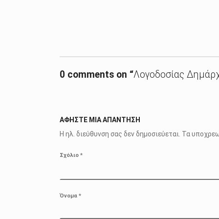
Skip back to main navigation
0 comments on “
Λογοδοσίας Δημάρχ
ΑΦΉΣΤΕ ΜΙΑ ΑΠΆΝΤΗΣΗ
Η ηλ. διεύθυνση σας δεν δημοσιεύεται.
Τα υποχρεω
Σχόλιο
*
Όνομα
*