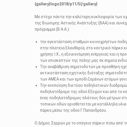
{gallery}logo2018/p11/5{/gallery}
Με στόχο πάντα την καλύτερη κυκλοφορία των οχ
της Βιώσιμης Αστικής Ανάπτυξης (ΒΑΑ) και συνέχι
πρόγραμμα (Β.Α.Α.):
την εγκατάσταση σταθμών κοινοχρήστων ποδηλ
στην πλατεία Ελευθερία, στο κεντρικό πάρκο κ
χρήσης Ι.Χ., η εξοικονόμηση ενέργειας και η
των επισκεπτών της πόλης μας σε σημεία ενδι
Την αναβάθμιση σηματοδοτών με προσθήκη ηχητ
αντικατάσταση ηχητικής διάταξης σηματοδότησ
των ΑΜΕΑ και των εμποδιζομένων ατόμων γενι
Την ενοποίηση δικτύου ποδηλατικών διαδρομών
ποδηλατόδρομο της οδού Εξοχών και από το κ
ένας ποδηλατόδρομος πλάτους δύο μέτρων στο 
τοπικών οδών οριοθετείται με κατάλληλα υλι
πάρκο μέσω της οδού Γ. Παπανδρέου.
Ο Δήμος Σερρών με το υπόγειο πάρκιν πίσω από το