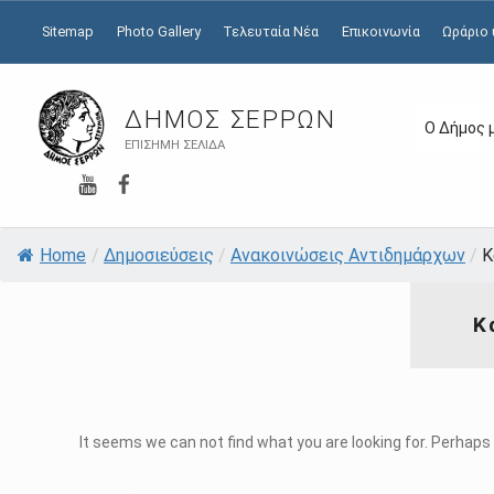
Sitemap
Photo Gallery
Τελευταία Νέα
Επικοινωνία
Ωράριο
ΔΉΜΟΣ ΣΕΡΡΏΝ
Ο Δήμος 
ΕΠΊΣΗΜΗ ΣΕΛΊΔΑ
YouTube
Facebook
Home
/
Δημοσιεύσεις
/
Ανακοινώσεις Αντιδημάρχων
/
Κ
Κ
It seems we can not find what you are looking for. Perhaps
Αναζήτηση για: