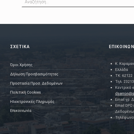
ΣΧΕΤΙΚΑ
ΕΠΙΚΟΙΝΩΝ
Κ. Καραμαν
Όροι Χρήσης
Ελλάδα
Δήλωση Προσβασιμότητας
ΤΚ: 62122
Τηλ. 23213
Προστασία Προσ. Δεδομένων
Κεντρικό e
Πολιτική Cookies
dserron@s
Email γρ. 
Ηλεκτρονικές Πληρωμές
Email DPO
Επικοινωνία
Δεδομένω
Τηλέφωνο 