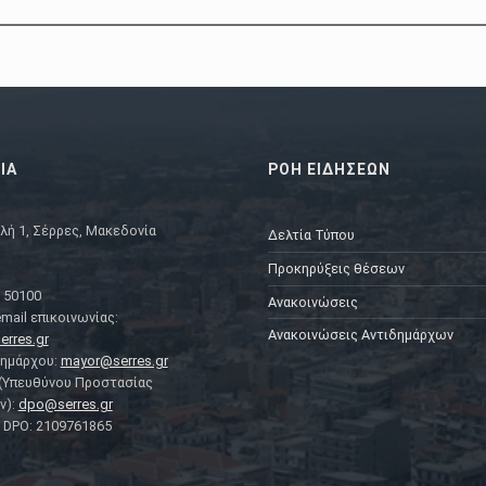
ΙΑ
ΡΟΗ ΕΙΔΗΣΕΩΝ
λή 1, Σέρρες, Μακεδονία
Δελτία Τύπου
Προκηρύξεις θέσεων
 50100
Ανακοινώσεις
mail επικοινωνίας:
Ανακοινώσεις Αντιδημάρχων
erres.gr
Δημάρχου:
mayor@serres.gr
 (Υπευθύνου Προστασίας
ν):
dpo@serres.gr
DPO: 2109761865