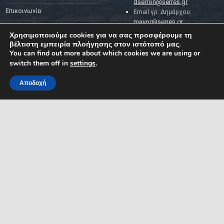
dserron@serres.gr
Επικοινωνία
Email γρ. Δημάρχου:
mayor@serres.gr
Email DPO (Υπευθύνου
Χρησιμοποιούμε cookies για να σας προσφέρουμε τη
Προστασίας Δεδομένων):
βέλτιστη εμπειρία πλοήγησης στον ιστότοπό μας.
dpo@serres.gr
You can find out more about which cookies we are using or
Τηλέφωνο DPO: 2109761865
switch them off in
settings
.
Αποδοχή
MENU
ΡΟΗ ΕΙΔΗΣΕΩΝ
ΣΥΜΠΑΡΑΣΤΑΤΗΣ ΤΟΥ
ΔΗΜΟΤΗ ΚΑΙ ΤΗΣ
ΕΠΙΧΕΙΡΗΣΗΣ
Δελτία Τύπου
Προκηρύξεις θέσεων
Διεύθυνση: Κ. Καραμανλή 1,
Σέρρες, Μακεδονία, Ελλάδα
Ανακοινώσεις
Email:
Ανακοινώσεις Αντιδημάρχων
symparastatis@serres.gr
Ώρες λειτουργίας: 9.00-
13.00