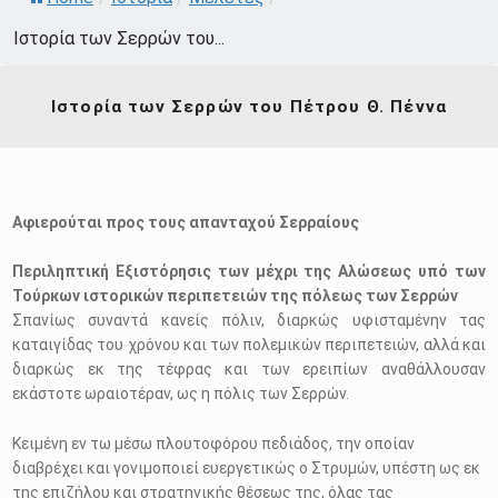
Ιστορία των Σερρών του...
Ιστορία των Σερρών του Πέτρου Θ. Πέννα
Αφιερούται προς τους απανταχού Σερραίους
Περιληπτική Εξιστόρησις των μέχρι της Αλώσεως υπό των
Τούρκων ιστορικών περιπετειών της πόλεως των Σερρών
Σπανίως συναντά κανείς πόλιν, διαρκώς υφισταμένην τας
καταιγίδας του χρόνου και των πολεμικών περιπετειών, αλλά και
διαρκώς εκ της τέφρας και των ερειπίων αναθάλλουσαν
εκάστοτε ωραιοτέραν, ως η πόλις των Σερρών.
Κειμένη εν τω μέσω πλουτοφόρου πεδιάδος, την οποίαν
διαβρέχει και γονιμοποιεί ευεργετικώς ο Στρυμών, υπέστη ως εκ
της επιζήλου και στρατηγικής θέσεως της, όλας τας