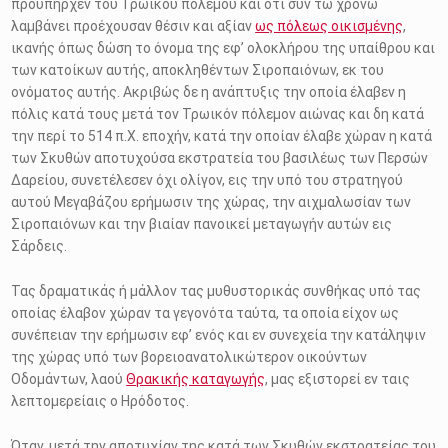
προϋπήρχεν του Τρωικού πολέμου και οτι συν τω χρόνω
λαμβάνει προέχουσαν θέσιν και αξίαν
ως πόλεως οικισμένης
,
ικανής όπως δώση το όνομα της εφ’ ολοκλήρου της υπαίθρου και
των κατοίκων αυτής, αποκληθέντων Σιροπαιόνων, εκ του
ονόματος αυτής. Ακριβώς δε η ανάπτυξις την οποία έλαβεν η
πόλις κατά τους μετά τον Τρωικόν πόλεμον αιώνας και δη κατά
την περί το 514 π.Χ. εποχήν, κατά την οποίαν έλαβε χώραν η κατά
των Σκυθών αποτυχούσα εκστρατεία του βασιλέως των Περσών
Δαρείου, συνετέλεσεν όχι ολίγον, εις την υπό του στρατηγού
αυτού Μεγαβάζου ερήμωσιν της χώρας, την αιχμαλωσίαν των
Σιροπαιόνων και την βιαίαν πανοικεί μεταγωγήν αυτών εις
Σάρδεις.
Τας δραματικάς ή μάλλον τας μυθυστορικάς συνθήκας υπό τας
οποίας έλαβον χώραν τα γεγονότα ταύτα, τα οποία είχον ως
συνέπειαν την ερήμωσιν εφ’ ενός και εν συνεχεία την κατάληψιν
της χώρας υπό των βορειοανατολικώτερον οικούντων
Οδομάντων, λαού
Θρακικής καταγωγής
, μας εξιστορεί εν ταις
λεπτομερείαις ο Ηρόδοτος.
Όταν, μετά την αποτυχίαν της κατά των Σκυθών εκστρατείας του