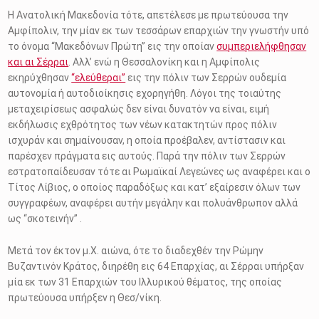
Η Ανατολική Μακεδονία τότε, απετέλεσε με πρωτεύουσα την
Αμφίπολιν, την μίαν εκ των τεσσάρων επαρχιών την γνωστήν υπό
το όνομα “Μακεδόνων Πρώτη” εις την οποίαν
συμπεριελήφθησαν
και αι Σέρραι
. Αλλ’ ενώ η Θεσσαλονίκη και η Αμφίπολις
εκηρύχθησαν
“ελεύθεραι”
εις την πόλιν των Σερρών ουδεμία
αυτονομία ή αυτοδιοίκησις εχορηγήθη. Λόγοι της τοιαύτης
μεταχειρίσεως ασφαλώς δεν είναι δυνατόν να είναι, ειμή
εκδήλωσις εχθρότητος των νέων κατακτητών προς πόλιν
ισχυράν και σημαίνουσαν, η οποία προέβαλεν, αντίστασιν και
παρέσχεν πράγματα εις αυτούς. Παρά την πόλιν των Σερρών
εστρατοπαίδευσαν τότε αι Ρωμαϊκαί Λεγεώνες ως αναφέρει και ο
Τίτος Λίβιος, ο οποίος παραδόξως και κατ’ εξαίρεσιν όλων των
συγγραφέων, αναφέρει αυτήν μεγάλην και πολυάνθρωπον αλλά
ως “σκοτεινήν” .
Μετά τον έκτον μ.Χ. αιώνα, ότε το διαδεχθέν την Ρώμην
Βυζαντινόν Κράτος, διηρέθη εις 64 Επαρχίας, αι Σέρραι υπήρξαν
μία εκ των 31 Επαρχιών του Ιλλυρικού θέματος, της οποίας
πρωτεύουσα υπήρξεν η Θεσ/νίκη.