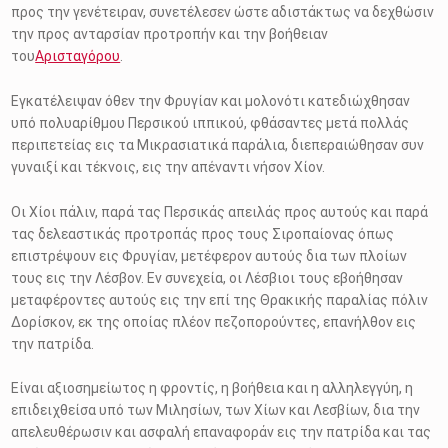
προς την γενέτειραν, συνετέλεσεν ώστε αδιστάκτως να δεχθώσιν
την προς ανταρσίαν προτροπήν και την βοήθειαν
του
Αρισταγόρου
.
Εγκατέλειψαν όθεν την Φρυγίαν και μολονότι κατεδιώχθησαν
υπό πολυαρίθμου Περσικού ιππικού, φθάσαντες μετά πολλάς
περιπετείας εις τα Μικρασιατικά παράλια, διεπεραιώθησαν συν
γυναιξί και τέκνοις, εις την απέναντι νήσον Χίον.
Οι Χίοι πάλιν, παρά τας Περσικάς απειλάς προς αυτούς και παρά
τας δελεαστικάς προτροπάς προς τους Σιροπαίονας όπως
επιστρέψουν εις Φρυγίαν, μετέφερον αυτούς δια των πλοίων
τους εις την Λέσβον. Εν συνεχεία, οι Λέσβιοι τους εβοήθησαν
μεταφέροντες αυτούς εις την επί της Θρακικής παραλίας πόλιν
Δορίσκον, εκ της οποίας πλέον πεζοπορούντες, επανήλθον εις
την πατρίδα.
Είναι αξιοσημείωτος η φροντίς, η βοήθεια και η αλληλεγγύη, η
επιδειχθείσα υπό των Μιλησίων, των Χίων και Λεσβίων, δια την
απελευθέρωσιν και ασφαλή επαναφοράν εις την πατρίδα και τας