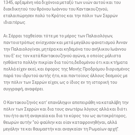
1345, αρξαμένη νέα διχόνοια μεταξύ των υιών αυτού και του
διεκδικητού του θρόνου Ιωάννου του Καντακουζηνού,
εταλαιπώρησεν πολύ το Κράτος και την πόλιν των Σερρών
ιδιαιτέρως.
Αι Σέρραι ταχθείσαι τότε με το μέρος των Παλαιολόγων,
παντοιοτρόπως ενίσχυσαν και μετά μεγάλου φανατισμού Άνναν
την Παλαιολογίναν, μητέρα και κηδεμόνα του ανήλικου Ιωάννου
του Ε’ εις τον κατά Καντακουζηνού αγώνα, ο οποίος μάλιστα
ησθάνετο πολλήν πικρίαν δια τούτο,δεδομένου ότι και κτήματα
πολλά είχεν εκεί, και έφορος της Μονής Προδρόμου διορισμένος
παρά του ιδρυτού αυτής ήτο, και παντοίους άλλους δεσμούς με
την πόλιν των Σερρών είχεν, ως ο ίδιος εν τη ιστορική του
συγγραφή, αναφέρει.
Ο Καντακουζηνός κατ’ επανάληψιν απεπειράθη να καταλάβη την
πόλιν των Σερρών και δια τους ανωτέρω λόγους αλλά και διότι
του ήτο αυτή αναγκαία και δια το κύρος του ως αυτοκράτορος,
θεωρών αυτήν “ού φαύλην και οίαν καταφρονηθήναι, αλλά
μεγάλην τε και θαυμαστήν και αναγκαίαν τη Ρωμαίων αρχή”.