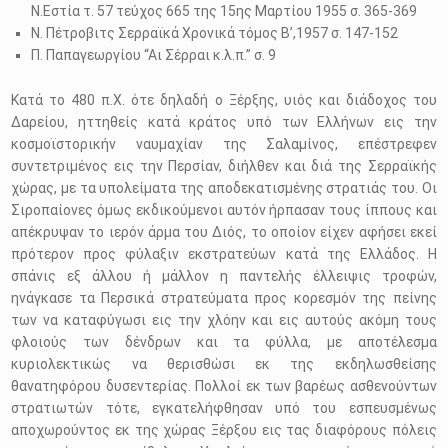
Ν.Εστία τ. 57 τεύχος 665 της 15ης Μαρτίου 1955 σ. 365-369
Ν. Πέτροβιτς Σερραϊκά Χρονικά τόμος Β’,1957 σ. 147-152
Π. Παπαγεωργίου “Αι Σέρραι κ.λ.π.” σ. 9
Κατά το 480 π.Χ. ότε δηλαδή ο Ξέρξης, υιός και διάδοχος του
Δαρείου, ηττηθείς κατά κράτος υπό των Ελλήνων εις την
κοσμοϊστορικήν ναυμαχίαν της Σαλαμίνος, επέστρεφεν
συντετριμένος εις την Περσίαν, διήλθεν και διά της Σερραϊκής
χώρας, με τα υπολείματα της αποδεκατισμένης στρατιάς του. Οι
Σιροπαίονες όμως εκδικούμενοι αυτόν ήρπασαν τους ίππους και
απέκρυψαν το ιερόν άρμα του Διός, το οποίον είχεν αφήσει εκεί
πρότερον προς φύλαξιν εκστρατεύων κατά της Ελλάδος. Η
σπάνις εξ άλλου ή μάλλον η παντελής έλλειψις τροφών,
ηνάγκασε τα Περσικά στρατεύματα προς κορεσμόν της πείνης
των να καταφύγωσι εις την χλόην και εις αυτούς ακόμη τους
φλοιούς των δένδρων και τα φύλλα, με αποτέλεσμα
κυριολεκτικώς να θερισθώσι εκ της εκδηλωσθείσης
θανατηφόρου δυσεντερίας. Πολλοί εκ των βαρέως ασθενούντων
στρατιωτών τότε, εγκατελήφθησαν υπό του εσπευσμένως
αποχωρούντος εκ της χώρας Ξέρξου εις τας διαφόρους πόλεις