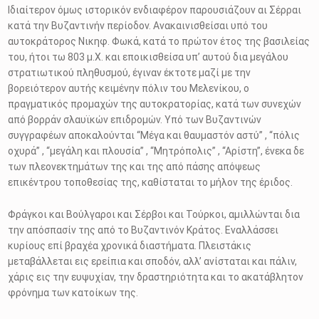
Ιδιαίτερον όμως ιστορικόν ενδιαφέρον παρουσιάζουν αι Σέρραι
κατά την Βυζαντινήν περίοδον. Ανακαινισθείσαι υπό του
αυτοκράτορος Νικηφ. Φωκά, κατά το πρώτον έτος της βασιλείας
του, ήτοι τω 803 μ.Χ. και εποικισθείσα υπ’ αυτού δια μεγάλου
στρατιωτικού πληθυσμού, έγιναν έκτοτε μαζί με την
βορειότερον αυτής κειμένην πόλιν του Μελενίκου, ο
πραγματικός προμαχών της αυτοκρατορίας, κατά των συνεχών
από βορράν σλαυϊκών επιδρομών. Υπό των Βυζαντινών
συγγραφέων αποκαλούνται “Μέγα και θαυμαστόν αστύ” , “πόλις
οχυρά” , “μεγάλη και πλουσία” , “Μητρόπολις” , “Αρίστη”, ένεκα δε
των πλεονεκτημάτων της και της από πάσης απόψεως
επικέντρου τοποθεσίας της, καθίσταται το μήλον της έριδος.
Φράγκοι και Βούλγαροι και Σέρβοι και Τούρκοι, αμιλλώνται δια
την απόσπασίν της από το Βυζαντινόν Κράτος. Εναλλάσσει
κυρίους επί βραχέα χρονικά διαστήματα. Πλειστάκις
μεταβάλλεται εις ερείπια και σποδόν, αλλ’ ανίσταται και πάλιν,
χάρις εις την ευψυχίαν, την δραστηριότητα και το ακατάβλητον
φρόνημα των κατοίκων της.