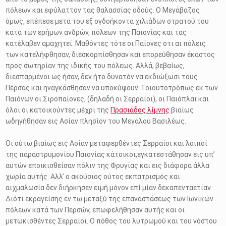
πόλεων και εφύλαττον τας θαλασσίας οδούς. O Μεγάβαζος
όμως, επέπεσε μετα του εξ ογδοήκοντα χιλιάδων στρατού του
κατά των ερήμων ανδρών, πόλεων της Παιονίας και τας
κατέλαβεν αμαχητεί. Μαθόντες τότε οι Παίονες οτι αι πόλεις
των κατελήφθησαν, διεσκορπίσθησαν και επορεύθησαν έκαστος
προς σωτηρίαν της ιδικής του πόλεως. Αλλά, βεβαίως,
διεσπαρμένοι ως ήσαν, δεν ήτο δυνατόν να εκδιώξωσι τους
Πέρσας και ηναγκάσθησαν να υποκύψουν. Τοιουτοτρόπως εκ των
Παιόνων οι Σιροπαίονες, (δηλαδή οι Σερραίοι), οι Παιόπλαι και
όλοι οι κατοικούντες μέχρι της
Πρασιάδος λίμνης
βιαίως
ωδηγήθησαν εις Ασίαν πλησίον του Μεγάλου Βασιλέως.
Οι ούτω βιαίως εις Ασίαν μεταφερθέντες Σερραίοι και λοιποί
της παραστρυμονίου Παιονίας κάτοικοι,εγκατεστάθησαν εις υπ’
αυτών εποικισθείσαν πόλιν της Φρυγίας και εις διάφορα άλλα
χωρία αυτής. Αλλ’ ο ακούσιος ούτος εκπατρισμός και
αιχμαλωσία δεν διήρκησεν ειμή μόνον επί μίαν δεκαπενταετίαν.
Διότι εκραγείσης εν τω μεταξύ της επαναστάσεως των Ιωνικών
πόλεων κατά των Περσών, επωφελήθησαν αυτής και οι
μετωκισθέντες Σερραίοι. Ο πόθος του λυτρωμού και του νόστου