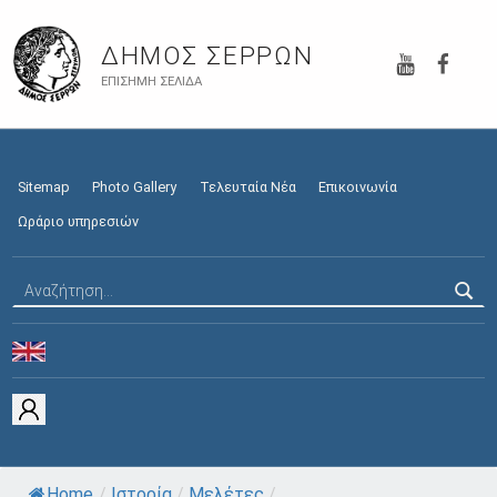
YouTube
Faceb
ΔΉΜΟΣ ΣΕΡΡΏΝ
ΕΠΊΣΗΜΗ ΣΕΛΊΔΑ
Sitemap
Photo Gallery
Τελευταία Νέα
Επικοινωνία
Ωράριο υπηρεσιών
Αναζήτηση για:
Home
/
Ιστορία
/
Μελέτες
/