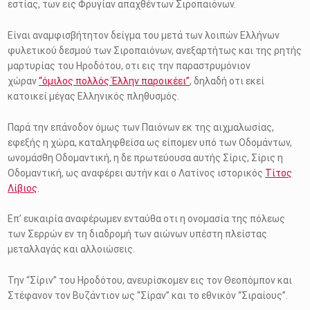
εστίας, των εις Φρυγίαν απαχθέντων Σιροπαιόνων.
Είναι αναμφισβήτητον δείγμα του μετά των λοιπών Ελλήνων
φυλετικού δεσμού των Σιροπαιόνων, ανεξαρτήτως και της ρητής
μαρτυρίας του Ηροδότου, οτι εις την παραστρυμόνιον
χώραν
“όμιλος πολλός Έλλην παροικέει”
, δηλαδή οτι εκεί
κατοικεί μέγας Ελληνικός πληθυσμός.
Παρά την επάνοδον όμως των Παιόνων εκ της αιχμαλωσίας,
εφεξής η χώρα, καταληφθείσα ως είπομεν υπό των Οδομάντων,
ωνομάσθη Οδομαντική, η δε πρωτεύουσα αυτής Σίρις, Σίρις η
Οδομαντική, ως αναφέρει αυτήν και ο Λατίνος ιστορικός
Τίτος
Λίβιος
.
Επ’ ευκαιρία αναφέρωμεν ενταύθα οτι η ονομασία της πόλεως
των Σερρών εν τη διαδρομή των αιώνων υπέστη πλείστας
μεταλλαγάς και αλλοιώσεις.
Την “Σίριν” του Ηροδότου, ανευρίσκομεν εις τον Θεοπόμπον και
Στέφανον τον Βυζάντιον ως “Σίραν” και το εθνικόν “Σιραίους”.