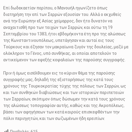
Επί δωδεκαετίαν περίπου, ο Μανουήλ ηγωνίζετο όπως
διατηρήση την επί των Σερρών εξουσίαν του. Αλλά ο εκχυθείς
ανά την Ευρώπην εξ Ασίας χείμαρρος, δεν ήτο δυνατόν να
αναχαιτισθή προ των τειχών των Σερρών, και ούτω τη 19
Σεπτεμβρίου του 1383, ήτοι εβδομήκοντα έτη προ της αλώσεως
της Κωνσταντινουπόλεως, υπετάγησαν και αυταί εις τους
Τούρκους και έζησαν τον μακραίωνα ζυγόν της δουλείας, μαζύ με
ολόκληρον το Γένος, υπό συνθήκας, αι οποίαι αποτελούν το
αντικείμενον των εφεξής κεφαλαίων της παρούσης συγγραφής.
Πριν ή όμως εισέλθουμεν εις το κύριον θέμα της παρούσης
συγγραφής μας, δηλαδή της εξιστορήσεως της κατά τους
χρόνους της Τουρκοκρατίας τύχης της πόλεως των Σερρών, ως
και των συνθηκών διαβιώσεως και των ιστορικών περιπετειών
των Σερραίων, σκόπιμον όπως δώσωμεν την κατά τους χρόνους
της αλώσεως τοπογραφίαν αυτής, καθώς και της Ακροπόλεως,
βάσει των αφηγήσεων των κατά καιρούς επισκεφθέντων την
πόλιν περιηγητών, και των σωζωμένων ήδη ερειπίων.
Προβολές:
615