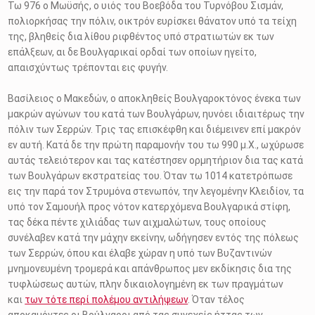
Τω 976 ο Μωϋσής, ο υιός του Βοεβόδα του Τυρνόβου Σισμάν,
πολιορκήσας την πόλιν, οικτρόν ευρίσκει θάνατον υπό τα τείχη
της, βληθείς δια λίθου ριφθέντος υπό στρατιωτών εκ των
επάλξεων, αι δε Βουλγαρικαί ορδαί των οποίων ηγείτο,
απαισχύντως τρέπονται εις φυγήν.
Βασίλειος ο Μακεδών, ο αποκληθείς Βουλγαροκτόνος ένεκα των
μακρών αγώνων του κατά των Βουλγάρων, ηυνόει ιδιαιτέρως την
πόλιν των Σερρών. Τρις τας επισκέφθη και διέμεινεν επί μακρόν
εν αυτή. Κατά δε την πρώτη παραμονήν του τω 990 μ.Χ., ωχύρωσε
αυτάς τελειότερον και τας κατέστησεν ορμητήριον δια τας κατά
των Βουλγάρων εκστρατείας του. Όταν τω 1014 κατετρόπωσε
εις την παρά τον Στρυμόνα στενωπόν, την λεγομένην Κλειδίον, τα
υπό τον Σαμουήλ προς νότον κατερχόμενα Βουλγαρικά στίφη,
τας δέκα πέντε χιλιάδας των αιχμαλώτων, τους οποίους
συνέλαβεν κατά την μάχην εκείνην, ωδήγησεν εντός της πόλεως
των Σερρών, όπου και έλαβε χώραν η υπό των Βυζαντινών
μνημονευμένη τρομερά και απάνθρωπος μεν εκδίκησις δια της
τυφλώσεως αυτών, πλην δικαιολογημένη εκ των πραγμάτων
και
των τότε περί πολέμου αντιλήψεων
. Όταν τέλος