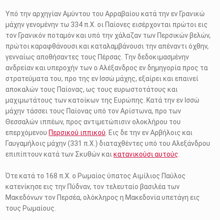
Υπό την αρχηγίαν Αμύντου του Αρραβαίου κατά την εν Γρανικώ
μάχην γενομένην τω 334 π.Χ. οι Παίονες εισέρχονται πρώτοι εις
τον Γρανικόν ποταμόν και υπό την χάλαζαν των Περσικών βελών,
πρώτοι καραφθάνουσι και καταλαμβάνουσι την απέναντι όχθην,
γενναίως αποθήσαντες τους Πέρσας. Την δεδοκιμασμένην
ανδρείαν και υπεροχήν των ο Αλέξανδρος εν δημηγορία προς τα
στρατεύματα του, προ της εν Ισσώ μάχης, εξαίρει και επαινεί
αποκαλών τους Παίονας, ως τους ευρωστοτάτους και
μαχιμωτάτους των κατοίκων της Ευρώπης. Κατά την εν Ισσώ
μάχην τάσσει τους Παίονας υπό τον Αρίστωνα, προ των
Θεσσαλών ιππέων, προς αντιμετώπισιν ολοκλήρου του
επερχόμενου
Περσικού ιππικού
. Εις δε την εν Αρβήλοις και
Γαυγαμήλοις μάχην (331 π.Χ.) διαταχθέντες υπό του Αλεξάνδρου
επιπίπτουν κατά των Σκυθών και
κατανικούσι αυτούς
.
Ότε κατά το 168 π.Χ. ο Ρωμαίος ύπατος Αιμίλιος Παύλος
κατενίκησε εις την Πύδναν, τον τελευταίο βασιλέα των
Μακεδόνων τον Περσέα, ολόκληρος η Μακεδονία υπετάγη εις
τους Ρωμαίους.