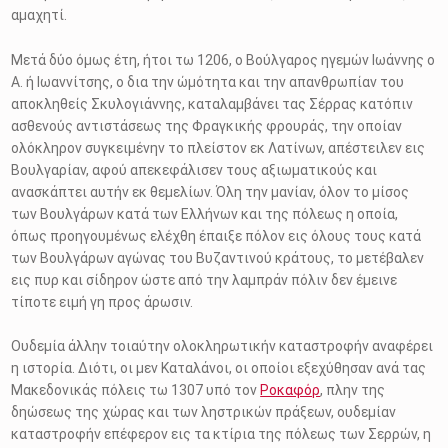
αμαχητί.
Μετά δύο όμως έτη, ήτοι τω 1206, ο Βούλγαρος ηγεμών Ιωάννης ο
Α. ή Ιωαννίτσης, ο δια την ώμότητα και την απανθρωπίαν του
αποκληθείς Σκυλογιάννης, καταλαμβάνει τας Σέρρας κατόπιν
ασθενούς αντιστάσεως της Φραγκικής φρουράς, την οποίαν
ολόκληρον συγκειμένην το πλείστον εκ Λατίνων, απέστειλεν εις
Βουλγαρίαν, αφού απεκεφάλισεν τους αξιωματικούς και
ανασκάπτει αυτήν εκ θεμελίων. Όλη την μανίαν, όλον το μίσος
των Βουλγάρων κατά των Ελλήνων και της πόλεως η οποία,
όπως προηγουμένως ελέχθη έπαιξε πόλον εις όλους τους κατά
των Βουλγάρων αγώνας του Βυζαντινού κράτους, το μετέβαλεν
εις πυρ και σίδηρον ώστε από την λαμπράν πόλιν δεν έμεινε
τίποτε ειμή γη προς άρωσιν.
Ουδεμία άλλην τοιαύτην ολοκληρωτικήν καταστροφήν αναφέρει
η ιστορία. Διότι, οι μεν Καταλάνοι, οι οποίοι εξεχύθησαν ανά τας
Μακεδονικάς πόλεις τω 1307 υπό τον
Ροκαφόρ
, πλην της
δηώσεως της χώρας και των ληστρικών πράξεων, ουδεμίαν
καταστροφήν επέφερον εις τα κτίρια της πόλεως των Σερρών, η