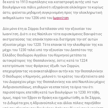
δε κατά το 1913 πυρπόλησις και καταστροφή αυτής υπό των
Βουλγάρων και πάλιν, μολονότι εξηφάνισε ολόκληρον το κυρίως
άστυ, φαίνεται μηδαμινή συγκρινομένη προς την ολοκληρωτική
εκθεμελίωσιν του 1206 υπό του
Ιωαννίτση
.
Δύο μόνο έτη αι Σέρραι διετέλεσαν υπό την εξουσίαν του
Ιωαννίτση. Διότι ο εις Ναύπλιον τότε ευρισκόμενος Βανιφάτιος
εκστρατεύσας τας επανέκτησεν και διετήρησε την επ’ αυτών
εξουσίαν μέχρι του 1220. Τότε επανακτά την ελευθερίαν της και
μέχρι του 1230 τελεί υπό την εξουσίαν του Δεσπότου της
Ελλάδος Θεοδώρου Αγγέλου του Κομνηνού μετέπειτα
αυτοκράτορος της Θεσσαλονίκης, όστις κατά το 1224
κατετρόπωσε τους Φράγκους έξωθι των Σερρών,
επεχειρήσαντας να ανακαταλάβουν αυτήν και την Θεσσαλονίκην.
Ο Θεόδωρος ο Κομνηνός, μολονότι το κράτος του εξετείνετο από
του Δυρραχίου μέχρι της Θεσσαλονίκης και από Ναυπλίου μέχρις
Ανδριανουπόλεως, επιθυμών να επεκτείνη τα όρια του έτι
περισσότερον, επετέθη κατά των Βουλγάρων το 1230. Ηττήθη,
όμως, παρά τον Έβρον εν Θράκη και ηχμαλωτίσθη, αι δε Σέρραι,
το Διδυμότειχον, η Αδριανούπολις και άλλαι πόλεις περιήλθον