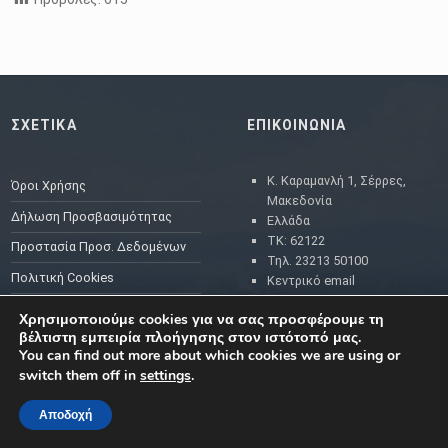
Skip back to main navigation
ΣΧΕΤΙΚΑ
ΕΠΙΚΟΙΝΩΝΙΑ
Κ. Καραμανλή 1, Σέρρες,
Όροι Χρήσης
Μακεδονία
Δήλωση Προσβασιμότητας
Ελλάδα
ΤΚ: 62122
Προστασία Προσ. Δεδομένων
Τηλ. 23213 50100
Πολιτική Cookies
Κεντρικό email
επικοινωνίας:
Ηλεκτρονικές Πληρωμές
Χρησιμοποιούμε cookies για να σας προσφέρουμε τη
dserron@serres.gr
βέλτιστη εμπειρία πλοήγησης στον ιστότοπό μας.
Επικοινωνία
Email γρ. Δημάρχου:
You can find out more about which cookies we are using or
mayor@serres.gr
switch them off in
settings
.
Email DPO (Υπευθύνου
Προστασίας Δεδομένων):
Αποδοχή
dpo@serres.gr
MENU
Τηλέφωνο DPO: 2109761865