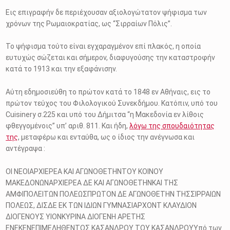
Εις επιγραφήν δε περιέχουσαν αξιολογώτατον ψήφισμα των
χρόνων της Ρωμαιοκρατίας, ως “Σιρραίων Πόλις”.
Το ψήφισμα τούτο είναι εγχαραγμένον επί πλακός, η οποία
ευτυχώς σώζεται και σήμερον, διαφυγούσης την καταστροφήν
κατά το 1913 και την εξαφάνισην.
Αύτη εδημοσιεύθη το πρώτον κατά το 1848 εν Αθήναις, εις το
πρώτον τεύχος του Φιλολογικού Συνεκδήμου. Κατόπιν, υπό του
Cuisinery σ.225 και υπό του Δήμιτσα “η Μακεδονία εν λίθοις
φθεγγομένοις” υπ’ αριθ. 811. Και ήδη,
λόγω της σπουδαιότητας
της
, μεταφέρω και ενταύθα, ως ο ίδιος την ανέγνωσα και
αντέγραψα :
ΟΙ ΝΕΟΙΑΡΧΙΕΡΕΑ ΚΑΙ ΑΓΩΝΟΘΕΤΗΝΤΟΥ ΚΟΙΝΟΥ
ΜΑΚΕΔΟΝΩΝΑΡΧΙΕΡΕΑ ΔΕ ΚΑΙ ΑΓΩΝΟΘΕΤΗΝΚΑΙ ΤΗΣ
ΑΜΦΙΠΟΛΕΙΤΩΝ ΠΟΛΕΩΣΠΡΩΤΟΝ ΔΕ ΑΓΩΝΟΘΕΤΗΝ ΤΗΣΣΙΡΡΑΙΩΝ
ΠΟΛΕΩΣ, ΔΙΣΔΕ ΕΚ ΤΩΝ ΙΔΙΩΝ ΓΥΜΝΑΣΙΑΡΧΟΝΤ ΚΛΑΥΔΙΟΝ
ΔΙΟΓΕΝΟΥΣ ΥΙΟΝΚΥΡΙΝΑ ΔΙΟΓΕΝΗ ΑΡΕΤΗΣ
ΕΝΕΚΕΝΕΠΙΜΕΛΗΘΕΝΤΟΣ ΚΑΣΑΝΔΡΟΥ ΤΟΥ ΚΑΣΑΝΔΡΟΥΥπό των