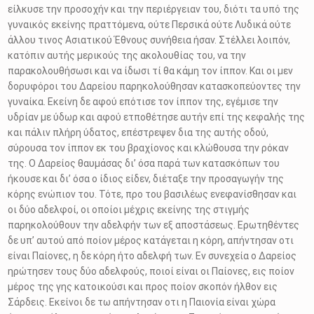
είλκυσε την προσοχήν και την περιέργειαν του, διότι τα υπό της
γυναικός εκείνης πραττόμενα, ούτε Περσικά ούτε Λυδικά ούτε
άλλου τινος Ασιατικού Έθνους συνήθεια ήσαν. Στέλλει λοιπόν,
κατόπιν αυτής μερικούς της ακολουθίας του, να την
παρακολουθήσωσι και να ίδωσι τί θα κάμη τον ίππον. Και οι μεν
δορυφόροι του Δαρείου παρηκολούθησαν κατασκοπεύοντες την
γυναίκα. Εκείνη δε αφού επότισε τον ίππον της, εγέμισε την
υδρίαν με ύδωρ και αφού ετποθέτησε αυτήν επί της κεφαλής της
και πάλιν πλήρη ύδατος, επέστρεψεν δια της αυτής οδού,
σύρουσα τον ίππον εκ του βραχίονος και κλώθουσα την ρόκαν
της. Ο Δαρείος θαυμάσας δι’ όσα παρά των κατασκόπων του
ήκουσε και δι’ όσα ο ίδιος είδεν, διέταξε την προσαγωγήν της
κόρης ενώπιον του. Τότε, προ του βασιλέως ενεφανίσθησαν και
οι δύο αδελφοί, οι οποίοι μέχρις εκείνης της στιγμής
παρηκολούθουν την αδελφήν των εξ αποστάσεως. Ερωτηθέντες
δε υπ’ αυτού από ποίον μέρος κατάγεται η κόρη, απήντησαν οτι
είναι Παίονες, η δε κόρη ήτο αδελφή των. Εν συνεχεία ο Δαρείος
ηρώτησεν τους δύο αδελφούς, ποιοί είναι οι Παίονες, εις ποίον
μέρος της γης κατοικούσι και προς ποίον σκοπόν ήλθον εις
Σάρδεις. Εκείνοι δε τω απήντησαν οτι η Παιονία είναι χώρα