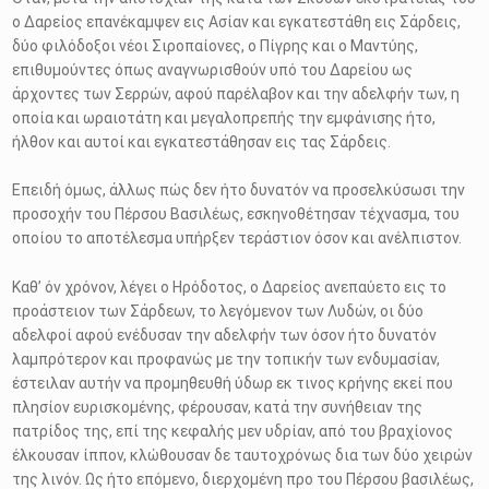
ο Δαρείος επανέκαμψεν εις Ασίαν και εγκατεστάθη εις Σάρδεις,
δύο φιλόδοξοι νέοι Σιροπαίονες, ο Πίγρης και ο Μαντύης,
επιθυμούντες όπως αναγνωρισθούν υπό του Δαρείου ως
άρχοντες των Σερρών, αφού παρέλαβον και την αδελφήν των, η
οποία και ωραιοτάτη και μεγαλοπρεπής την εμφάνισης ήτο,
ήλθον και αυτοί και εγκατεστάθησαν εις τας Σάρδεις.
Επειδή όμως, άλλως πώς δεν ήτο δυνατόν να προσελκύσωσι την
προσοχήν του Πέρσου Βασιλέως, εσκηνοθέτησαν τέχνασμα, του
οποίου το αποτέλεσμα υπήρξεν τεράστιον όσον και ανέλπιστον.
Καθ’ όν χρόνον, λέγει ο Ηρόδοτος, ο Δαρείος ανεπαύετο εις το
προάστειον των Σάρδεων, το λεγόμενον των Λυδών, οι δύο
αδελφοί αφού ενέδυσαν την αδελφήν των όσον ήτο δυνατόν
λαμπρότερον και προφανώς με την τοπικήν των ενδυμασίαν,
έστειλαν αυτήν να προμηθευθή ύδωρ εκ τινος κρήνης εκεί που
πλησίον ευρισκομένης, φέρουσαν, κατά την συνήθειαν της
πατρίδος της, επί της κεφαλής μεν υδρίαν, από του βραχίονος
έλκουσαν ίππον, κλώθουσαν δε ταυτοχρόνως δια των δύο χειρών
της λινόν. Ως ήτο επόμενο, διερχομένη προ του Πέρσου βασιλέως,