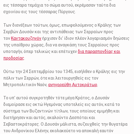
εις τέσσαρα τεμάχια το σώμα αυτού, εκρέμασαν ταύτα δια
σχοινίου εις τους τέσσαρας Πύργους.
Των διενέξεων τούτων, όμως, επωφελούμενος ο Κράλης των
Σερβών Δουσάν και της αντιπάθειας των Σερραίων προς
τον
Καντακουζηνόν
ήρχισεν δι’ ίδιον πλέον λογαριασμόν δηώσεις
της υπαίθρου χώρας, δια να αναγκάση τους Σερραίους προς
υποταγήν, όπερ τελικώς και επέτυχεν
δια παρασπονδίας και
προδοσίας
.
Ούτω την 24 Σεπτεμβρίου του 1345, εισήλθεν ο Κράλης εις την
πόλιν των Σερρών, ότε και λειτουργηθείς εις τον
Μητροπολιτικόν Ναόν,
ανηγορεύθη Αυτοκράτωρ
.
Το υπ’ αυτού συγκροτηθέν τότε μέγα Κράτος, ο Δουσάν
διεμοίρασε εις οκτώ Ηγεμόνας υποτελείς εις αυτόν, κατά το
σύστημα των Βυζαντινών τίτλων, τους οποίους εμιμήθη και
διετήρησεν και αυτός, εκαλούντο Δεσπόται και
Σεβαστοκράτορες. Ο Δουσάν μάλιστα, συζευχθείς την θυγατέρα
του Ανδρονίκου Ελένην, εκολακεύετο να αποκαλή εαυτόν