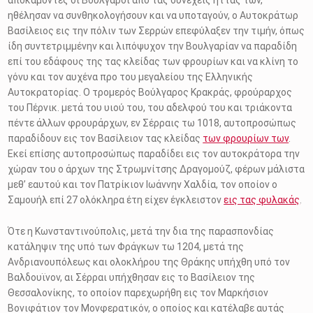
αποκαμόντες οι Βούλγαροι από τας συνεχείς ήττας των,
ηθέλησαν να συνθηκολογήσουν και να υποταγούν, ο Αυτοκράτωρ
Βασίλειος εις την πόλιν των Σερρών επεφύλαξεν την τιμήν, όπως
ίδη συντετριμμένην και λιπόψυχον την Βουλγαρίαν να παραδίδη
επί του εδάφους της τας κλείδας των φρουρίων και να κλίνη το
γόνυ και τον αυχένα προ του μεγαλείου της Ελληνικής
Αυτοκρατορίας. Ο τρομερός Βούλγαρος Κρακράς, φρούραρχος
του Πέρνικ. μετά του υιού του, του αδελφού του και τριάκοντα
πέντε άλλων φρουράρχων, εν Σέρραις τω 1018, αυτοπροσώπως
παραδίδουν εις τον Βασίλειον τας κλείδας
των φρουρίων των
.
Εκεί επίσης αυτοπροσώπως παραδίδει εις τον αυτοκράτορα την
χώραν του ο άρχων της Στρωμνίτσης Δραγομούζ, φέρων μάλιστα
μεθ’ εαυτού και τον Πατρίκιον Ιωάννην Χαλδία, τον οποίον ο
Σαμουήλ επί 27 ολόκληρα έτη είχεν έγκλειστον
εις τας φυλακάς
.
Ότε η Κωνσταντινούπολις, μετά την δια της παρασπονδίας
κατάληψιν της υπό των Φράγκων τω 1204, μετά της
Ανδριανουπόλεως και ολοκλήρου της Θράκης υπήχθη υπό τον
Βαλδουϊνον, αι Σέρραι υπήχθησαν εις το Βασίλειον της
Θεσσαλονίκης, το οποίον παρεχωρήθη εις τον Μαρκήσιον
Βονιφάτιον τον Μονφερατικόν, ο οποίος και κατέλαβε αυτάς