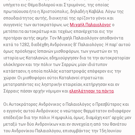
υπήγετο εις Θέμα Βολερού και Στρυμόνος, της οποίας
πρωτεύουσα ήτο η Χριστούπολις, δηλαδή η Καβάλα. Λόγω της
σπουδαιότητος αυτής, διοικηταί της ορίζοντο γόνοι και
συγγενείς των αυτοκρατόρων, ως
Μιχαήλ Παλαιολόγος
ο
μετέπειτα αυτοκράτωρ και ταχέως επανέρχεται εις την
προτέραν αυτής ακμήν. Τον Μιχαήλ Παλαιολόγον αποθανόντα
κατά το 1282, διεδέχθη Ανδρόνικος Β’ Παλαιολόγος. Η παρ’ αυτού
όμως πρόσληψις Ισπανών μισθοφόρων, των γνωστών εν τη
ιστορία ως Καταλανών, εδημιούργησεν δια τε την αυτοκρατορίαν
ολόκληρον και την πόλιν των Σερρών, μίαν ιδιότυπον
κατάστασιν, η οποία πολλάς καταστροφάς επέφερεν εις την
χώραν. Οι μισθοφόροι ούτοι Καταλανοί στρατιώται
μετατραπέντες εις ληστρικήν εταιρείαν, κατήργησαν και εν
Σέρραις πάσαν αρχήν νόμιμον και
ελεηλάτησαν τα πάντα
.
Οι Αυτοκράτορες Ανδρόνικος ο Παλαιολόγος ο Πρεσβύτερος και
ο εγγονός αυτού Ανδρόνικος ο νεώτερος θερμότατον ενδιαφέρον
επέδειξαν δια την πόλιν. Η εμφυλία, όμως, διαμάχη κατ’ αρχάς μεν
μεταξύ των δύο Ανδρονίκων και εν συνεχεία η από του θανάτου
του Ανδρονίκου Παλαιολόγου, επισυμβάντος την 15η Ιουνίου