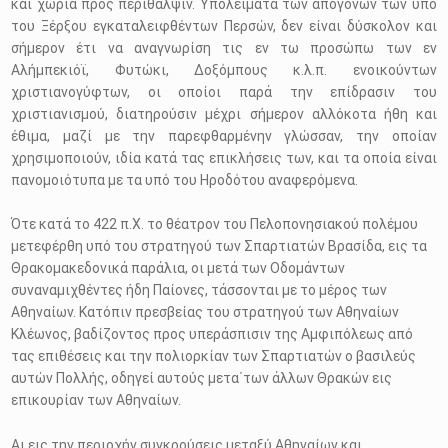
και χωρία προς περίθαλψιν. Υπολείματα των απογόνων των υπό
του Ξέρξου εγκαταλειφθέντων Περσών, δεν είναι δύσκολον και
σήμερον έτι να αναγνωρίση τις εν τω προσώπω των εν
Αλήμπεκιόϊ, Φυτώκι, Δοξόμπους κ.λ.π. ενοικούντων
χριστιανογύφτων, οι οποίοι παρά την επίδρασιν του
χριστιανισμού, διατηρούσιν μέχρι σήμερον αλλόκοτα ήθη και
έθιμα, μαζί με την παρεφθαρμένην γλώσσαν, την οποίαν
χρησιμοποιούν, ιδία κατά τας επικλήσεις των, και τα οποία είναι
πανομοιότυπα με τα υπό του Ηροδότου αναφερόμενα.
Ότε κατά το 422 π.Χ. το θέατρον του Πελοπονησιακού πολέμου
μετεφέρθη υπό του στρατηγού των Σπαρτιατών Βρασίδα, εις τα
Θρακομακεδονικά παράλια, οι μετά των Οδομάντων
συναναμιχθέντες ήδη Παίονες, τάσσονται με το μέρος των
Αθηναίων. Κατόπιν πρεσβείας του στρατηγού των Αθηναίων
Κλέωνος, βαδίζοντος προς υπεράσπισιν της Αμφιπόλεως από
τας επιθέσεις και την πολιορκίαν των Σπαρτιατών ο βασιλεύς
αυτών Πολλής, οδηγεί αυτούς μετα΄των άλλων Θρακών εις
επικουρίαν των Αθηναίων.
Αι εις την περιοχήν συγκρούσεις μεταξύ Αθηναίων και