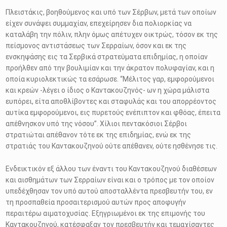
Πλειστάκις, βοηθούμενος και υπό των Σέρβων, μετά των οποίων
είχεν συνάψει συμμαχίαν, επεχείρησεν δια πολιορκίας να
καταλάβη την πόλιν, πλην όμως απέτυχεν οικτρώς, τόσον εκ της
πείσμονος αντιστάσεως των Σερραίων, όσον και εκ της
ενσκηψάσης εις τα Σερβικά στρατεύματα επιδημίας, η οποίαν
προήλθεν από την βουλιμίαν και την άκρατον πολυφαγίαν, και η
οποία κυριολεκτικώς τα εσάρωσε. “Μέλιτος γαρ, εμφορούμενοι
και κρεών -λέγει ο ίδιος ο Καντακουζηνός- ων η χώρα μάλιστα
ευπόρει, είτα αποθλίβοντες και σταφυλάς και του απορρέοντος
αυτίκα εμφορούμενοι, εις πυρετούς ενέπιπτον και φθόας, έπειτα
απέθνησκον υπό της νόσου”. Χίλιοι πεντακόσιοι Σέρβοι
στρατιώται απέθανον τότε εκ της επιδημίας, ενώ εκ της
στρατιάς του Καντακουζηνού ούτε απέθανεν, ούτε ησθένησε τις.
Ενδεικτικόν εξ άλλου των έναντι του Καντακουζηνού διαθέσεων
και αισθημάτων των Σερραίων είναι και ο τρόπος με τον οποίον
υπεδέχθησαν τον υπό αυτού αποσταλλέντα πρεσβευτήν του, εν
τη προσπαθεία προσαιτερισμού αυτών προς αποφυγήν
περαιτέρω αιματοχυσίας. Εξηγριωμένοι εκ της επιμονής του
Καντακουζηνού, κατέσφαξαν τον πρεσβευτήν και τεμαχίσαντες