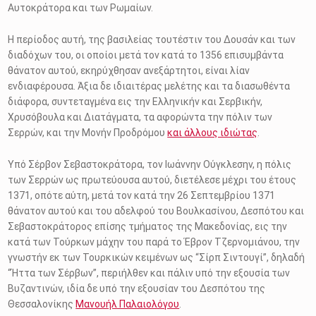
Αυτοκράτορα και των Ρωμαίων.
Η περίοδος αυτή, της βασιλείας τουτέστιν του Δουσάν και των
διαδόχων του, οι οποίοι μετά τον κατά το 1356 επισυμβάντα
θάνατον αυτού, εκηρύχθησαν ανεξάρτητοι, είναι λίαν
ενδιαφέρουσα. Άξια δε ιδιαιτέρας μελέτης και τα διασωθέντα
διάφορα, συντεταγμένα εις την Ελληνικήν και Σερβικήν,
Χρυσόβουλα και Διατάγματα, τα αφορώντα την πόλιν των
Σερρών, και την Μονήν Προδρόμου
και άλλους ιδιώτας
.
Υπό Σέρβον Σεβαστοκράτορα, τον Ιωάννην Ούγκλεσην, η πόλις
των Σερρών ως πρωτεύουσα αυτού, διετέλεσε μέχρι του έτους
1371, οπότε αύτη, μετά τον κατά την 26 Σεπτεμβρίου 1371
θάνατον αυτού και του αδελφού του Βουλκασίνου, Δεσπότου και
Σεβαστοκράτορος επίσης τμήματος της Μακεδονίας, εις την
κατά των Τούρκων μάχην του παρά το Έβρον Τζερνομιάνου, την
γνωστήν εκ των Τουρκικών κειμένων ως “Σίρπ Σιντουγί”, δηλαδή
“Ήττα των Σέρβων”, περιήλθεν και πάλιν υπό την εξουσία των
Βυζαντινών, ιδία δε υπό την εξουσίαν του Δεσπότου της
Θεσσαλονίκης
Μανουήλ Παλαιολόγου
.