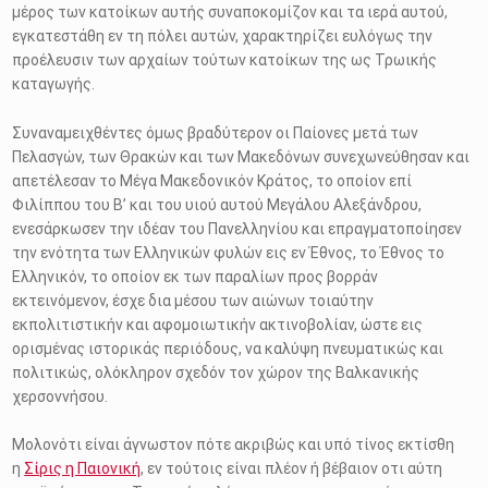
μέρος των κατοίκων αυτής συναποκομίζον και τα ιερά αυτού,
εγκατεστάθη εν τη πόλει αυτών, χαρακτηρίζει ευλόγως την
προέλευσιν των αρχαίων τούτων κατοίκων της ως Τρωικής
καταγωγής.
Συναναμειχθέντες όμως βραδύτερον οι Παίονες μετά των
Πελασγών, των Θρακών και των Μακεδόνων συνεχωνεύθησαν και
απετέλεσαν το Μέγα Μακεδονικόν Κράτος, το οποίον επί
Φιλίππου του Β’ και του υιού αυτού Μεγάλου Αλεξάνδρου,
ενεσάρκωσεν την ιδέαν του Πανελληνίου και επραγματοποίησεν
την ενότητα των Ελληνικών φυλών εις εν Έθνος, το Έθνος το
Ελληνικόν, το οποίον εκ των παραλίων προς βορράν
εκτεινόμενον, έσχε δια μέσου των αιώνων τοιαύτην
εκπολιτιστικήν και αφομοιωτικήν ακτινοβολίαν, ώστε εις
ορισμένας ιστορικάς περιόδους, να καλύψη πνευματικώς και
πολιτικώς, ολόκληρον σχεδόν τον χώρον της Βαλκανικής
χερσοννήσου.
Μολονότι είναι άγνωστον πότε ακριβώς και υπό τίνος εκτίσθη
η
Σίρις η Παιονική
, εν τούτοις είναι πλέον ή βέβαιον οτι αύτη