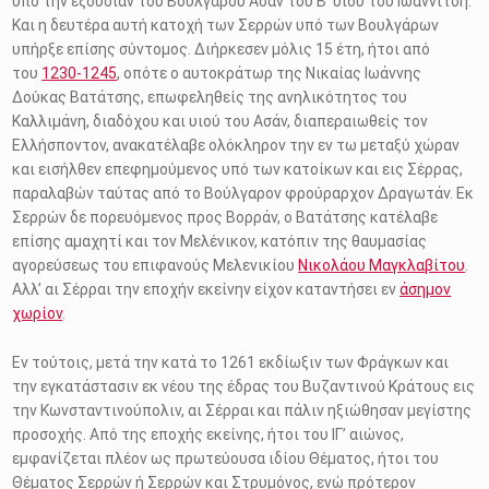
υπό την εξουσίαν του Βουλγάρου Ασάν του Β’ υιού του Ιωαννίτση.
Και η δευτέρα αυτή κατοχή των Σερρών υπό των Βουλγάρων
υπήρξε επίσης σύντομος. Διήρκεσεν μόλις 15 έτη, ήτοι από
του
1230-1245
, οπότε ο αυτοκράτωρ της Νικαίας Ιωάννης
Δούκας Βατάτσης, επωφεληθείς της ανηλικότητος του
Καλλιμάνη, διαδόχου και υιού του Ασάν, διαπεραιωθείς τον
Ελλήσποντον, ανακατέλαβε ολόκληρον την εν τω μεταξύ χώραν
και εισήλθεν επεφημούμενος υπό των κατοίκων και εις Σέρρας,
παραλαβών ταύτας από το Βούλγαρον φρούραρχον Δραγωτάν. Εκ
Σερρών δε πορευόμενος προς Βορράν, ο Βατάτσης κατέλαβε
επίσης αμαχητί και τον Μελένικον, κατόπιν της θαυμασίας
αγορεύσεως του επιφανούς Μελενικίου
Νικολάου Μαγκλαβίτου
.
Αλλ’ αι Σέρραι την εποχήν εκείνην είχον καταντήσει εν
άσημον
χωρίον
.
Εν τούτοις, μετά την κατά το 1261 εκδίωξιν των Φράγκων και
την εγκατάστασιν εκ νέου της έδρας του Βυζαντινού Κράτους εις
την Κωνσταντινούπολιν, αι Σέρραι και πάλιν ηξιώθησαν μεγίστης
προσοχής. Από της εποχής εκείνης, ήτοι του ΙΓ’ αιώνος,
εμφανίζεται πλέον ως πρωτεύουσα ιδίου Θέματος, ήτοι του
Θέματος Σερρών ή Σερρών και Στρυμόνος, ενώ πρότερον