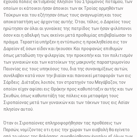
έχουσα πόλεις εκτισμένας πλησίον του Στρυμόνος ποταμού, των
οποίων οι κάτοικοι ήσαν άποικοι των εκ Τροίας ορμηθέντων
Τεύκρων και του εζήτησαν όπως τους αναγνωρίση και τους
αποκαταστήση ως άρχοντας αυτής. Όταν, τέλος, ο Δαρείος τους
ηρώτησεν αν όλαι αι γυναίκες της πατρίδος των ήσαν φιλόπονοι
όσον και η αδελφή των, εκείνοι μετά προθυμίας επιβεβαίωσαν το
πράγμα. Τεραστία υπήρξεν η εντύπωσις η προκληθείσα εις τον
Δαρείον εξ όσων είδεν και ήκουσεν. Και προφανώς επιθυμών
όπως μεταδώση την φιλεργίαν, την προκοπήν και τον πολιτισμόν
των γυναικών και των κατοίκων της μακρυνής παραστρυμονίου
Παιονίας εις τους υπηκόους του, δια της συναναμίξεως αυτών,
συνέλαβεν κατά νουν την βιαίαν και πανοικεί μεταφοράν των εις
Σάρδεις. Διέταξεν, λοιπόν, τον στρατηγόν του Μεγάβαζον, τον
οποίον είχεν αφίσει εις Θράκην προς καθυπόταξιν αυτής και των
Σκυθών, όπως καθυποτάξη τας πόλεις και μεταφέρη τους
Σιροπαίονας μετά των γυναικών και των τέκνων τους εις Ασίαν
πλησίον αυτού.
Όταν οι Σιροπαίονες επληροφορήθησαν τας προθέσεις των
Περσών, νομίζοντες οτι η εις την χώραν των εισβολή θα εγίνετο
από το μέρος της θαλάσσης, συνηθρίσθησαν ένοπλοι εξ όλων των