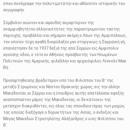
όπου συνέγραψε την πολυτιμοτάτην και αθάνατον ιστορικήν του
συγγραφήν.
Σύμβολον αιώνιον και αψευδές εκμαρτύριον της
αναμφισβητήτου ελληνικότητος της παραστρυμονίου ταύτης
περιοχής, προβάλλει και σήμερον ακόμη ο Λέων της Αμφιπόλεως,
τον οποίον τύχη αγαθή διεφύλαξεν μεν στοργικώς η Σερραϊκή γή,
επανέστησεν δε το 1937 δεξιά της από Σερρών εις Αμφίπολιν
αγούσης οδού, ο τότε εν Αθήναις πρεσβευτής των Ηνωμένων
Πολιτειών της Αμερικής, φιλέλλην και αρχαιόφιλος Λίνκολν Μακ
Βη.
Προσαρτηθείσης βραδύτερον υπό του Φιλίππου του Β’ της
μεταξύ Στρυμόνος και Νέστου Θρακικής χώρας, εις την άλλην
Μακεδονίαν, αι Σέρραι και η ύπαιθρος αυτής απετέλεσαν εφεξής
αναπόσπαστον μέρος της Μακεδονίας, οι δε κάτοικοι της
μετέσχον διακριθέντες, εις όλας τας σπουδαιοτέρας των μαχών,
τας οποίας διεξήγαγε ο δορυκτήτων της Ασίας, ο ένδοξος και
Μέγας Μακεδών Στρατηλάτης Αλέξανδρος ο υιός Φιλίππου του
Β’.