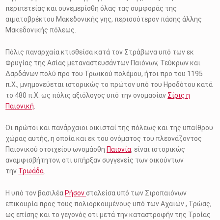
περιπετείας και συνεμερίσθη όλας τας συμφοράς της
αιματοβρέκτου Μακεδονικής γης, περισσότερον πάσης άλλης
Μακεδονικής πόλεως.
Πόλις παναρχαία κτισθείσα κατά τον Στράβωνα υπό των εκ
Φρυγίας της Ασίας μεταναστευσάντων Παιόνων, Τεύκρων και
Δαρδάνων πολύ προ του Τρωικού πολέμου, ήτοι προ του 1195
π.Χ., μνημονεύεται ιστορικώς το πρώτον υπό του Ηροδότου κατά
το 480 π.Χ. ως πόλις αξιόλογος υπό την ονομασίαν
Σίρις η
Παιονική
.
Οι πρώτοι και πανάρχαιοι οικισταί της πόλεως και της υπαίθρου
χώρας αυτής, η οποία και εκ του ονόματος του πλεονάζοντος
Παιονικού στοιχείου ωνομάσθη
Παιονία
, είναι ιστορικώς
αναμφισβήτητον, οτι υπήρξαν συγγενείς των οικούντων
την
Τρωάδα
.
Η υπό τον βασιλέα
Ρήσον
σταλείσα υπό των Σιροπαιόνων
επικουρία προς τους πολιορκουμένους υπό των Αχαιών , Τρώας,
ως επίσης και το γεγονός οτι μετά την καταστροφήν της Τροίας