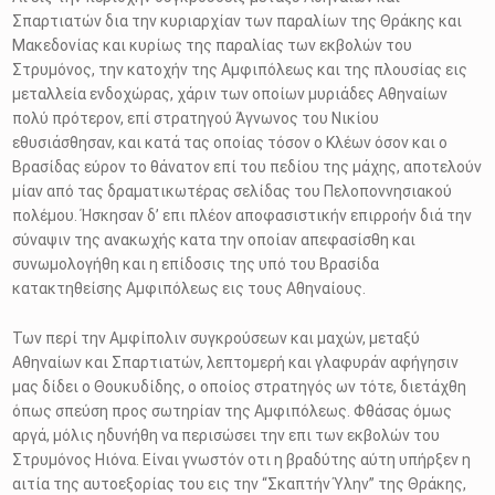
Σπαρτιατών δια την κυριαρχίαν των παραλίων της Θράκης και
Μακεδονίας και κυρίως της παραλίας των εκβολών του
Στρυμόνος, την κατοχήν της Αμφιπόλεως και της πλουσίας εις
μεταλλεία ενδοχώρας, χάριν των οποίων μυριάδες Αθηναίων
πολύ πρότερον, επί στρατηγού Άγνωνος του Νικίου
εθυσιάσθησαν, και κατά τας οποίας τόσον ο Κλέων όσον και ο
Βρασίδας εύρον το θάνατον επί του πεδίου της μάχης, αποτελούν
μίαν από τας δραματικωτέρας σελίδας του Πελοποννησιακού
πολέμου. Ήσκησαν δ’ επι πλέον αποφασιστικήν επιρροήν διά την
σύναψιν της ανακωχής κατα την οποίαν απεφασίσθη και
συνωμολογήθη και η επίδοσις της υπό του Βρασίδα
κατακτηθείσης Αμφιπόλεως εις τους Αθηναίους.
Των περί την Αμφίπολιν συγκρούσεων και μαχών, μεταξύ
Αθηναίων και Σπαρτιατών, λεπτομερή και γλαφυράν αφήγησιν
μας δίδει ο Θουκυδίδης, ο οποίος στρατηγός ων τότε, διετάχθη
όπως σπεύση προς σωτηρίαν της Αμφιπόλεως. Φθάσας όμως
αργά, μόλις ηδυνήθη να περισώσει την επι των εκβολών του
Στρυμόνος Ηιόνα. Είναι γνωστόν οτι η βραδύτης αύτη υπήρξεν η
αιτία της αυτοεξορίας του εις την “Σκαπτήν Ύλην” της Θράκης,