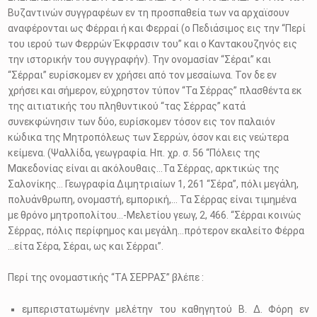
Βυζαντινών συγγραφέων εν τη προσπαθεία των να αρχαϊσουν
αναφέρονται ως Φέρραι ή και Φερραί (ο Πεδιάσιμος εις την “Περί
του ιερού των Φερρών Έκφρασιν του” και ο Καντακουζηνός εις
την ιστορικήν του συγγραφήν). Την ονομασίαν “Σέραι” και
“Σέρραι” ευρίσκομεν εν χρήσει από τον μεσαίωνα. Τον δε εν
χρήσει και σήμερον, εύχρηστον τύπον “Τα Σέρρας” πλασθέντα εκ
της αιτιατικής του πληθυντικού “τας Σέρρας” κατά
συνεκφώνησιν των δύο, ευρίσκομεν τόσον εις τον παλαιόν
κώδικα της Μητροπόλεως των Σερρών, όσον και εις νεώτερα
κείμενα. (Ψαλλίδα, γεωγραφία. Ηπ. χρ. σ. 56 “Πόλεις της
Μακεδονίας είναι αι ακόλουθαις…Τα Σέρρας, αρκτικώς της
Σαλονίκης… Γεωγραφία Διμητριαίων 1, 261 “Σέρα”, πόλι μεγάλη,
πολυάνθρωπη, ονομαστή, εμπορική,… Τα Σέρρας είναι τιμημένα
με θρόνο μητροπολίτου…-Μελετίου γεωγ, 2, 466. “Σέρραι κοινώς
Σέρρας, πόλις περίφημος και μεγάλη…πρότερον εκαλείτο Φέρρα
…είτα Σέρα, Σέραι, ως και Σέρραι”.
Περί της ονομαστικής “ΤΑ ΣΕΡΡΑΣ” βλέπε :
εμπεριστατωμένην μελέτην του καθηγητού Β. Δ. Φόρη εν