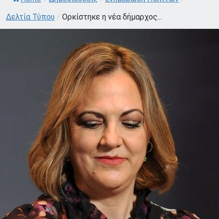
Δελτία Τύπου
/
Ορκίστηκε η νέα δήμαρχος...