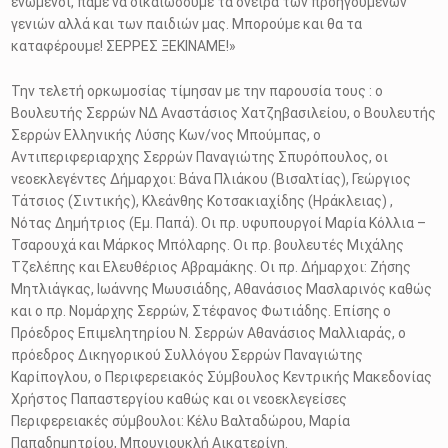
ενωμένοι, πάμε να δικαιώσουμε τα όνειρα των προηγουμένων
γενιών αλλά και των παιδιών μας. Μπορούμε και θα τα
καταφέρουμε! ΣΕΡΡΕΣ ΞΕΚΙΝΑΜΕ!»
Την τελετή ορκωμοσίας τίμησαν με την παρουσία τους : o
Βουλευτής Σερρών ΝΔ Αναστάσιος Χατζηβασιλείου, ο Βουλευτής
Σερρών Ελληνικής Λύσης Κων/νος Μπούμπας, ο
Αντιπεριφεριαρχης Σερρών Παναγιώτης Σπυρόπουλος, οι
νεοεκλεγέντες Δήμαρχοι: Βάνα Πλιάκου (Βισαλτίας), Γεώργιος
Τάτσιος (Σιντικής), Κλεάνθης Κοτσακιαχίδης (Ηράκλειας) ,
Νότας Δημήτριος (Εμ. Παπά). Οι πρ. υφυπουργοί Μαρία Κόλλια –
Τσαρουχά και Μάρκος Μπόλαρης. Οι πρ. βουλευτές Μιχάλης
Τζελέπης και Ελευθέριος Αβραμάκης. Οι πρ. Δήμαρχοι: Ζήσης
Μητλιάγκας, Ιωάννης Μωυσιάδης, Αθανάσιος Μασλαρινός καθώς
και ο πρ. Νομάρχης Σερρών, Στέφανος Φωτιάδης. Επίσης ο
Πρόεδρος Επιμελητηρίου Ν. Σερρών Αθανάσιος Μαλλιαράς, ο
πρόεδρος Δικηγορικού Συλλόγου Σερρών Παναγιώτης
Καρίπογλου, ο Περιφερειακός Σύμβουλος Κεντρικής Μακεδονίας
Χρήστος Παπαστεργίου καθώς και οι νεοεκλεγείσες
Περιφερειακές σύμβουλοι: Κέλυ Βαλταδώρου, Μαρία
Παπαδημητρίου, Μπουγιουκλή Αικατερίνη.