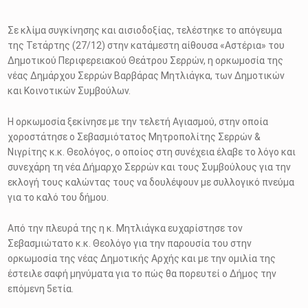
Σε κλίμα συγκίνησης και αισιοδοξίας, τελέστηκε το απόγευμα
της Τετάρτης (27/12) στην κατάμεστη αίθουσα «Αστέρια» του
Δημοτικού Περιφερειακού Θεάτρου Σερρών, η ορκωμοσία της
νέας Δημάρχου Σερρών Βαρβάρας Μητλιάγκα, των Δημοτικών
και Κοινοτικών Συμβούλων.
Η ορκωμοσία ξεκίνησε με την τελετή Αγιασμού, στην οποία
χοροστάτησε ο Σεβασμιότατος Μητροπολίτης Σερρών &
Νιγρίτης κ.κ. Θεολόγος, ο οποίος στη συνέχεια έλαβε το λόγο και
συνεχάρη τη νέα Δήμαρχο Σερρών και τους Συμβούλους για την
εκλογή τους καλώντας τους να δουλέψουν με συλλογικό πνεύμα
για το καλό του δήμου.
Από την πλευρά της η κ. Μητλιάγκα ευχαρίστησε τον
Σεβασμιώτατο κ.κ. Θεολόγο για την παρουσία του στην
ορκωμοσία της νέας Δημοτικής Αρχής και με την ομιλία της
έστειλε σαφή μηνύματα για το πώς θα πορευτεί ο Δήμος την
επόμενη 5ετία.