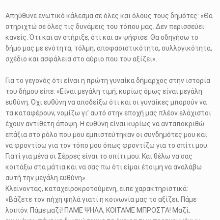
Απηύθυνε ενωτικό κάλεσμα σε όλες και όλους τους δημότες: «Θα
στηριχτώ σε όλες τις δυνάμεις του τόπου μας. Δεν περισσεύει
κανείς. Ότι και αν στήριξε, ότι και αν ψήφισε. Θα οδηγήσω το
δήμο μας με ενότητα, τόλμη, αποφασιστικότητα, συλλογικότητα,
σχέδιο και ασφάλεια στο αύριο που του αξίζει».
Για το γεγονός ότι είναι η πρώτη γυναίκα δήμαρχος στην ιστορία
του δήμου είπε: «Είναι μεγάλη τιμή, κυρίως όμως είναι μεγάλη
ευθύνη. Όχι ευθύνη να αποδείξω ότι και οι γυναίκες μπορούν να
τα καταφέρουν, νομίζω γι’ αυτό στην εποχή μας πλέον ελάχιστοι
έχουν αντίθετη άποψη. Η ευθύνη είναι κυρίως να ανταποκριθώ
επάξια στο ρόλο που μου εμπιστεύτηκαν οι συνδημότες μου και
να φροντίσω για τον τόπο μου όπως φροντίζω για το σπίτι μου.
Γιατί για μένα οι Σέρρες είναι το σπίτι μου. Και θέλω να σας
κοιτάξω στα μάτια και να σας πω ότι είμαι έτοιμη να αναλάβω
αυτή την μεγάλη ευθύνη».
Κλείνοντας, καταχειροκροτούμενη, είπε χαρακτηριστικά:
«Βάζετε τον πήχη ψηλά γιατί η κοινωνία μας το αξίζει. Πάμε
λοιπόν. Πάμε μαζί! ΠΑΜΕ ΨΗΛΑ, ΚΟΙΤΑΜΕ ΜΠΡΟΣΤΑ! Μαζί,