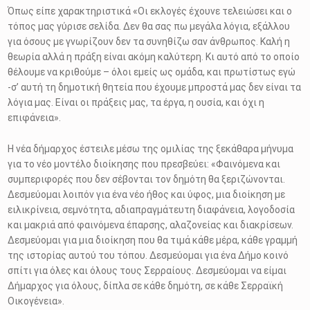
Όπως είπε χαρακτηριστικά «Οι εκλογές έχουνε τελειώσει και ο
τόπος μας γύρισε σελίδα. Δεν θα σας πω μεγάλα λόγια, εξάλλου
για όσους με γνωρίζουν δεν τα συνηθίζω σαν άνθρωπος. Καλή η
θεωρία αλλά η πράξη είναι ακόμη καλύτερη. Κι αυτό από το οποίο
θέλουμε να κριθούμε – όλοι εμείς ως ομάδα, και πρωτίστως εγώ
-σ’ αυτή τη δημοτική θητεία που έχουμε μπροστά μας δεν είναι τα
λόγια μας. Είναι οι πράξεις μας, τα έργα, η ουσία, και όχι η
επιφάνεια».
Η νέα δήμαρχος έστειλε μέσω της ομιλίας της ξεκάθαρα μήνυμα
για το νέο μοντέλο διοίκησης που πρεσβεύει: «Φαινόμενα και
συμπεριφορές που δεν σέβονται τον δημότη θα ξεριζώνονται.
Δεσμεύομαι λοιπόν για ένα νέο ήθος και ύφος, μια διοίκηση με
ειλικρίνεια, σεμνότητα, αδιαπραγμάτευτη διαφάνεια, λογοδοσία
και μακριά από φαινόμενα έπαρσης, αλαζονείας και διακρίσεων.
Δεσμεύομαι για μια διοίκηση που θα τιμά κάθε μέρα, κάθε γραμμή
της ιστορίας αυτού του τόπου. Δεσμεύομαι για ένα Δήμο κοινό
σπίτι για όλες και όλους τους Σερραίους. Δεσμεύομαι να είμαι
Δήμαρχος για όλους, δίπλα σε κάθε δημότη, σε κάθε Σερραϊκή
Οικογένεια».