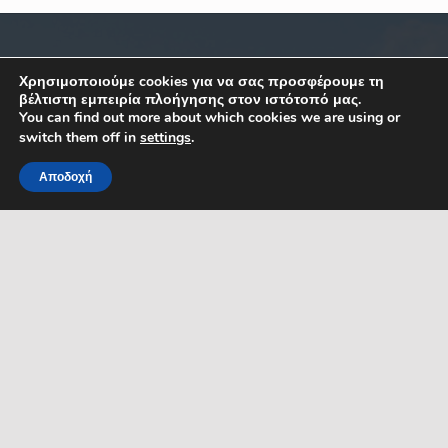
ΣΧΕΤΙΚΑ
ΕΠΙΚΟΙΝΩΝΙΑ
Χρησιμοποιούμε cookies για να σας προσφέρουμε τη
βέλτιστη εμπειρία πλοήγησης στον ιστότοπό μας.
You can find out more about which cookies we are using or
Κ. Καραμανλή 1, Σέρρες,
Όροι Χρήσης
switch them off in
settings
.
Μακεδονία
Δήλωση Προσβασιμότητας
Ελλάδα
Αποδοχή
ΤΚ: 62122
Προστασία Προσ. Δεδομένων
MENU
Τηλ. 23213 50100
Πολιτική Cookies
Κεντρικό email
επικοινωνίας:
Ηλεκτρονικές Πληρωμές
dserron@serres.gr
Επικοινωνία
Email γρ. Δημάρχου:
mayor@serres.gr
Email DPO (Υπευθύνου
Προστασίας Δεδομένων):
dpo@serres.gr
Τηλέφωνο DPO: 2109761865
ΡΟΗ ΕΙΔΗΣΕΩΝ
ΣΥΜΠΑΡΑΣΤΑΤΗΣ ΤΟΥ