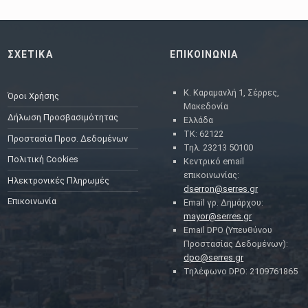
ΣΧΕΤΙΚΑ
ΕΠΙΚΟΙΝΩΝΙΑ
Κ. Καραμανλή 1, Σέρρες,
Όροι Χρήσης
Μακεδονία
Δήλωση Προσβασιμότητας
Ελλάδα
ΤΚ: 62122
Προστασία Προσ. Δεδομένων
Τηλ. 23213 50100
Πολιτική Cookies
Κεντρικό email
επικοινωνίας:
Ηλεκτρονικές Πληρωμές
dserron@serres.gr
Επικοινωνία
Email γρ. Δημάρχου:
mayor@serres.gr
Email DPO (Υπευθύνου
Προστασίας Δεδομένων):
dpo@serres.gr
Τηλέφωνο DPO: 2109761865