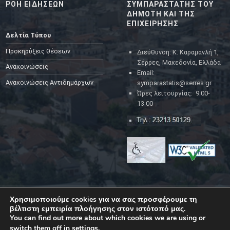
ΡΟΗ ΕΙΔΗΣΕΩΝ
ΣΥΜΠΑΡΑΣΤΑΤΗΣ ΤΟΥ
ΔΗΜΟΤΗ ΚΑΙ ΤΗΣ
ΕΠΙΧΕΙΡΗΣΗΣ
Δελτία Τύπου
Προκηρύξεις θέσεων
Διεύθυνση: Κ. Καραμανλή 1,
Σέρρες, Μακεδονία, Ελλάδα
Ανακοινώσεις
Email:
Ανακοινώσεις Αντιδημάρχων
symparastatis@serres.gr
Ώρες λειτουργίας: 9.00-
13.00
Χρησιμοποιούμε cookies για να σας προσφέρουμε τη
YouTube
Facebook
Back to top ↑
βέλτιστη εμπειρία πλοήγησης στον ιστότοπό μας.
© 2023
Δήμος Σερρών
|
Back to top ↑
You can find out more about which cookies we are using or
switch them off in
settings
.