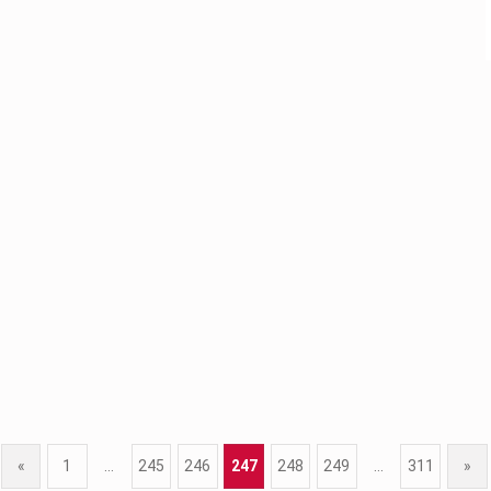
«
1
…
245
246
247
248
249
…
311
»
Previous page
Next p