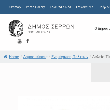
Sitemap
Photo Gallery
Τελευταία Νέα
Επικοινωνία
Ωράριο
ΔΉΜΟΣ ΣΕΡΡΏΝ
Ο Δήμος 
ΕΠΊΣΗΜΗ ΣΕΛΊΔΑ
YouTube
Facebook
Home
/
Δημοσιεύσεις
/
Ενημέρωση Πολιτών
/
Δελτία Τ