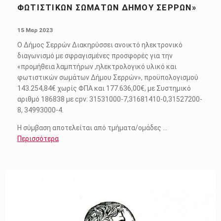
ΦΩΤΙΣΤΙΚΏΝ ΣΩΜΆΤΩΝ ΔΉΜΟΥ ΣΕΡΡΏΝ»
POSTED ON:
15 Μαρ 2023
Ο Δήμος Σερρών Διακηρύσσει ανοικτό ηλεκτρονικό
διαγωνισμό με σφραγισμένες προσφορές για την
«προμήθεια λαμπτήρων ,ηλεκτρολογικό υλικό και
φωτιστικών σωμάτων Δήμου Σερρών», προϋπολογισμού
143.254,84€ χωρίς ΦΠΑ και 177.636,00€, με Συστημικό
αριθμό 186838 με cpv: 31531000-7,31681410-0,31527200-
8, 34993000-4.
Η σύμβαση αποτελείται από τμήματα/ομάδες …
Περισσότερα