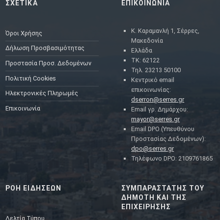
ΣΧΕΤΙΚΑ
ΕΠΙΚΟΙΝΩΝΙΑ
Κ. Καραμανλή 1, Σέρρες,
Όροι Χρήσης
Μακεδονία
Δήλωση Προσβασιμότητας
Ελλάδα
ΤΚ: 62122
Προστασία Προσ. Δεδομένων
Τηλ. 23213 50100
Πολιτική Cookies
Κεντρικό email
επικοινωνίας:
Ηλεκτρονικές Πληρωμές
dserron@serres.gr
Επικοινωνία
Email γρ. Δημάρχου:
mayor@serres.gr
Email DPO (Υπευθύνου
Προστασίας Δεδομένων):
dpo@serres.gr
Τηλέφωνο DPO: 2109761865
ΡΟΗ ΕΙΔΗΣΕΩΝ
ΣΥΜΠΑΡΑΣΤΑΤΗΣ ΤΟΥ
ΔΗΜΟΤΗ ΚΑΙ ΤΗΣ
ΕΠΙΧΕΙΡΗΣΗΣ
Δελτία Τύπου