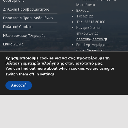
Όροι Χρήσης
Μακεδονία
Δήλωση Προσβασιμότητας
Ελλάδα
ΤΚ: 62122
Προστασία Προσ. Δεδομένων
Τηλ. 23213 50100
Πολιτική Cookies
Κεντρικό email
επικοινωνίας:
Ηλεκτρονικές Πληρωμές
dserron@serres.gr
Επικοινωνία
Email γρ. Δημάρχου:
mayor@serres.gr
Email DPO (Υπευθύνου
Χρησιμοποιούμε cookies για να σας προσφέρουμε τη
Προστασίας Δεδομένων):
βέλτιστη εμπειρία πλοήγησης στον ιστότοπό μας.
dpo@serres.gr
You can find out more about which cookies we are using or
Τηλέφωνο DPO: 2109761865
switch them off in
settings
.
Αποδοχή
MENU
ΡΟΗ ΕΙΔΗΣΕΩΝ
ΣΥΜΠΑΡΑΣΤΑΤΗΣ ΤΟΥ
ΔΗΜΟΤΗ ΚΑΙ ΤΗΣ
ΕΠΙΧΕΙΡΗΣΗΣ
Δελτία Τύπου
Προκηρύξεις θέσεων
Διεύθυνση: Κ. Καραμανλή 1,
Σέρρες, Μακεδονία, Ελλάδα
Ανακοινώσεις