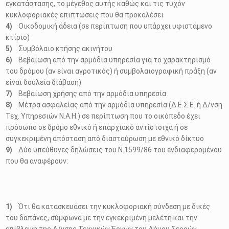
εγκατάστασης, το μέγεθος αυτής καθώς και τις τυχόν
κυκλοφοριακές επιπτώσεις που θα προκαλέσει
Οικοδομική άδεια (σε περίπτωση που υπάρχει υφιστάμενο
κτίριο)
Συμβόλαιο κτήσης ακινήτου
Βεβαίωση από την αρμόδια υπηρεσία για το χαρακτηρισμό
του δρόμου (αν είναι αγροτικός) ή συμβολαιογραφική πράξη (αν
είναι δουλεία διάβαση)
Βεβαίωση χρήσης από την αρμόδια υπηρεσία
Μέτρα ασφαλείας από την αρμόδια υπηρεσία (Δ.Ε.Σ.Ε. ή Δ/νση
Τεχ. Υπηρεσιών Ν.Α.Η.) σε περίπτωση που το οικόπεδο έχει
πρόσωπο σε δρόμο εθνικό ή επαρχιακό αντίστοιχα ή σε
συγκεκριμένη απόσταση από διασταύρωση με εθνικό δίκτυο
Δύο υπεύθυνες δηλώσεις του Ν.1599/86 του ενδιαφερομένου
που θα αναφέρουν:
Ότι θα κατασκευάσει την κυκλοφοριακή σύνδεση με δικές
του δαπάνες, σύμφωνα με την εγκεκριμένη μελέτη και την
επίβλεψη της Δ/νσης Τεχνικών Έργων του Δήμου Σερρών