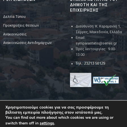
ΔΗΜΟΤΗ ΚΑΙ ΤΗΣ
ΕΠΙΧΕΙΡΗΣΗΣ
Δελτία Τύπου
Προκηρύξεις θέσεων
Διεύθυνση: Κ. Καραμανλή 1,
Σέρρες, Μακεδονία, Ελλάδα
Ανακοινώσεις
Email:
Ανακοινώσεις Αντιδημάρχων
symparastatis@serres.gr
Ώρες λειτουργίας: 9.00-
13.00
Χρησιμοποιούμε cookies για να σας προσφέρουμε τη
YouTube
Facebook
Back to top ↑
βέλτιστη εμπειρία πλοήγησης στον ιστότοπό μας.
© 2023
Δήμος Σερρών
|
Back to top ↑
You can find out more about which cookies we are using or
switch them off in
settings
.