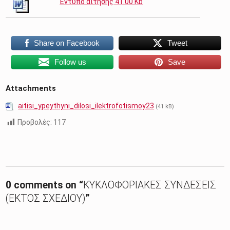
Έντυπο αίτησης 41.00 Kb
Share on Facebook
Tweet
Follow us
Save
Attachments
aitisi_ypeythyni_dilosi_ilektrofotismoy23
(41 kB)
Προβολές:
117
Skip back to main navigation
0 comments on “
ΚΥΚΛΟΦΟΡΙΑΚΕΣ ΣΥΝΔΕΣΕΙΣ
(ΕΚΤΟΣ ΣΧΕΔΙΟΥ)
”