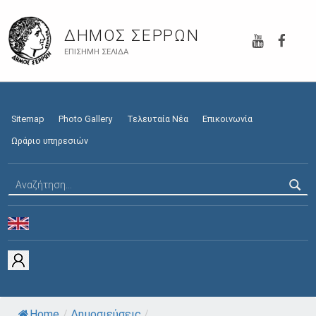
YouTube
Faceb
ΔΉΜΟΣ ΣΕΡΡΏΝ
ΕΠΊΣΗΜΗ ΣΕΛΊΔΑ
Sitemap
Photo Gallery
Τελευταία Νέα
Επικοινωνία
Ωράριο υπηρεσιών
Αναζήτηση για:
Home
/
Δημοσιεύσεις
/