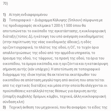
70)
Αίτηση ενδιαφερομένου
Τοπογραφικό – Διάγραμμα Κάλυψης (5πλουν) σύμφωνα με
τις προδιαγραφές σε κλίμακα 1:200 ή 1:500 όπου θα
αποτυπώνεται το οικόπεδο της εγκατάστασης, η κυκλοφοριακή
διάταξη (τύπος Δ), η κάτοψη του υπό ανέγερση οικοδομήματος
(στην περίπτωση της νέας οικοδομικής άδειας), η οδός
οριζοντιογραφικά, το πλάτος της οδού, η Ο.Γ., το τυχόν όριο
απαλλοτριώσεως της οδού από την αρμόδια υπηρεσία, το
έρεισμα της οδού, τις τάφρους, τα πρανή της οδού, τα όρια του
οικοπέδου, τα όμορα οικόπεδα, και η οριζόντια και η κατακόρυφη
σήμανση αυτής (εάν υπάρχει). Η αποτύπωση σε τοπογραφικό
διάγραμμα της ιδιοκτησίας θα εκτείνεται εκατέρωθεν του
οικοπέδου σε απόσταση μεγαλύτερη από εκείνη που απαιτείται
από τις σχετικές διατάξεις και μέσα στην οποία θα ελέγχονται οι
προϋποθέσεις καταλληλότητας θέσεως για έγκριση αυτής
(ύπαρξη συμβολής δρόμων, κόμβοι, τεχνικά, άλλη κυκλοφοριακή
σύνδεση κλπ)
Τεχνική έκθεση του μηχανικού, που θα αναφέρει το είδος της