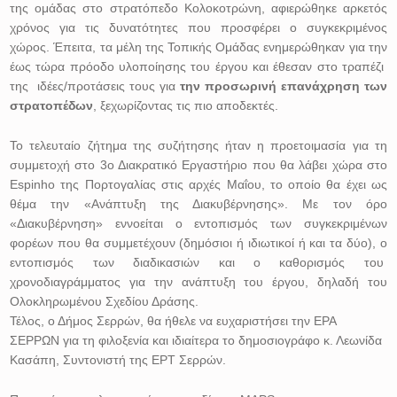
της ομάδας στο στρατόπεδο Κολοκοτρώνη, αφιερώθηκε αρκετός
χρόνος για τις δυνατότητες που προσφέρει ο συγκεκριμένος
χώρος. Έπειτα, τα μέλη της Τοπικής Ομάδας ενημερώθηκαν για την
έως τώρα πρόοδο υλοποίησης του έργου και έθεσαν στο τραπέζι
της ιδέες/προτάσεις τους για
την προσωρινή επανάχρηση των
στρατοπέδων
, ξεχωρίζοντας τις πιο αποδεκτές.
Το τελευταίο ζήτημα της συζήτησης ήταν η προετοιμασία για τη
συμμετοχή στο 3ο Διακρατικό Εργαστήριο που θα λάβει χώρα στο
Espinho
της Πορτογαλίας στις αρχές Μαΐου, το οποίο θα έχει ως
θέμα την «Ανάπτυξη της Διακυβέρνησης». Με τον όρο
«Διακυβέρνηση» εννοείται ο εντοπισμός των συγκεκριμένων
φορέων που θα συμμετέχουν (δημόσιοι ή ιδιωτικοί ή και τα δύο), ο
εντοπισμός των διαδικασιών και ο καθορισμός του
χρονοδιαγράμματος για την ανάπτυξη του έργου, δηλαδή του
Ολοκληρωμένου Σχεδίου Δράσης.
Τέλος, ο Δήμος Σερρών, θα ήθελε να ευχαριστήσει την ΕΡΑ
ΣΕΡΡΩΝ για τη φιλοξενία και ιδιαίτερα το δημοσιογράφο κ. Λεωνίδα
Κασάπη, Συντονιστή της ΕΡΤ Σερρών.