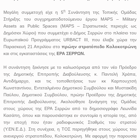
η
Μεγάλη συμμετοχή είχε η 5
Συνάντηση της Τοπικής Ομάδας
Στήριξης του συγχρηματοδοτούμενου έργου MAPS – Military
Assets as Public Spaces (MAPS – Στρατιωτικές περιοχές ως
Δημόσιοι Χώροι) που συμμετέχει ο Δήμος Σερρών στο πλαίσιο του
Ευρωπαϊκού Προγράμματος URBACT III, που έλαβε χώρα την
Παρασκευή 21 Απριλίου στο
πρώην στρατόπεδο Κολοκοτρώνη
και στις εγκαταστάσεις της
ΕΡΑ ΣΕΡΡΩΝ.
Η συνάντηση ξεκίνησε με το καλωσόρισμα από τον νέο Πρόεδρο
της Δημοτικής Επιτροπής Διαβούλευσης κ. Παντελή Χράπα,
Αντιδήμαρχο, και τις τοποθετήσεις των κκ Καρπουχτσή
Κωνσταντίνου, Εντεταλμένου Δημοτικού Συμβούλου και Μυστακίδη
Παύλου, Δημοτικού Συμβούλου, πρώην Προέδρου της Δημοτικής
Επιτροπής Διαβούλευσης. Ακολούθησε ξενάγηση της Ομάδας
στους χώρους της ΕΡΑ Σερρών από το δημοσιογράφο Λεωνίδα
Κασάπη, όπου και παρουσιάστηκε εν συντομία η ιστορία της, από
την εποχή που ήταν ραδιοφωνικός Σταθμός του στρατού
(Υ.ΕΝ.Ε.Δ.). Στη συνέχεια, η ΤΟΣ περιηγήθηκε στους χώρους του
ανενεργού στρατοπέδου, Κολοκοτρώνη. Με αφορμή την παρουσία