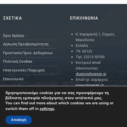
ΣΧΕΤΙΚΑ
ΕΠΙΚΟΙΝΩΝΙΑ
Κ. Καραμανλή 1, Σέρρες,
Όροι Χρήσης
Μακεδονία
Δήλωση Προσβασιμότητας
Ελλάδα
ΤΚ: 62122
Προστασία Προσ. Δεδομένων
Τηλ. 23213 50100
Πολιτική Cookies
Κεντρικό email
επικοινωνίας:
Ηλεκτρονικές Πληρωμές
dserron@serres.gr
Επικοινωνία
Email γρ. Δημάρχου:
mayor@serres.gr
Email DPO (Υπευθύνου
Χρησιμοποιούμε cookies για να σας προσφέρουμε τη
Προστασίας Δεδομένων):
βέλτιστη εμπειρία πλοήγησης στον ιστότοπό μας.
dpo@serres.gr
You can find out more about which cookies we are using or
Τηλέφωνο DPO: 2109761865
switch them off in
settings
.
Αποδοχή
MENU
ΡΟΗ ΕΙΔΗΣΕΩΝ
ΣΥΜΠΑΡΑΣΤΑΤΗΣ ΤΟΥ