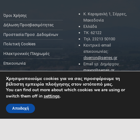
Κ. Καραμανλή 1, Σέρρες,
Όροι Χρήσης
Μακεδονία
Δήλωση Προσβασιμότητας
Ελλάδα
ΤΚ: 62122
Προστασία Προσ. Δεδομένων
Τηλ. 23213 50100
Πολιτική Cookies
Κεντρικό email
επικοινωνίας:
Ηλεκτρονικές Πληρωμές
dserron@serres.gr
Επικοινωνία
Email γρ. Δημάρχου:
mayor@serres.gr
Email DPO (Υπευθύνου
Χρησιμοποιούμε cookies για να σας προσφέρουμε τη
Προστασίας Δεδομένων):
βέλτιστη εμπειρία πλοήγησης στον ιστότοπό μας.
dpo@serres.gr
You can find out more about which cookies we are using or
Τηλέφωνο DPO: 2109761865
switch them off in
settings
.
Αποδοχή
MENU
ΡΟΗ ΕΙΔΗΣΕΩΝ
ΣΥΜΠΑΡΑΣΤΑΤΗΣ ΤΟΥ
ΔΗΜΟΤΗ ΚΑΙ ΤΗΣ
ΕΠΙΧΕΙΡΗΣΗΣ
Δελτία Τύπου