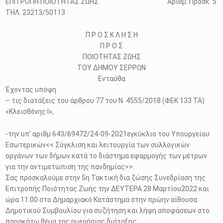
ΕΠΙΤΡΟΠΗ ΠΟΙΟΤΗΤΑΣ ΖΩΗΣ Αριθμ. Προσκ. 5
ΤΗΛ. 23213/50113
Π Ρ Ο Σ Κ Λ Η Σ Η
Π Ρ Ο Σ
ΠΟΙΟΤΗΤΑΣ ΖΩΗΣ
ΤΟΥ ΔΗΜΟΥ ΣΕΡΡΩΝ
Ενταύθα
Έχοντας υπόψη
– τις διατάξεις του άρθρου 77 του Ν. 4555/2018 (ΦΕΚ 133 ΤΑ)
«Κλεισθένης Ι»,
-την υπ’ αριθμ 643/69472/24-09-2021εγκύκλιο του Υπουργείου
Εσωτερικών<< Σύγκλιση και λειτουργία των συλλογικών
οργάνων των δήμων κατά το διάστημα εφαρμογής των μέτρων
για την αντιμετώπιση της πανδημίας>>.
Σας προσκαλούμε στην 5η Τακτική δια ζώσης Συνεδρίαση της
Επιτροπής Ποιότητας Ζωής την ΔΕΥΤΕΡΑ 28 Μαρτίου2022 και
ώρα 11:00 στο Δημαρχιακό Κατάστημα στην πρώην αίθουσα
Δημοτικού Συμβουλίου για συζήτηση και λήψη αποφάσεων στο
παρακάτω θέμα της ημερήσιας διάταξης: