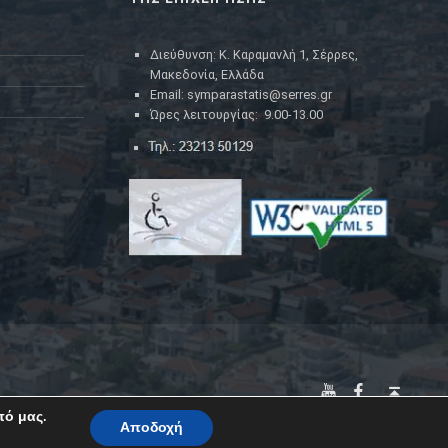
Διεύθυνση: Κ. Καραμανλή 1, Σέρρες,
Μακεδονία, Ελλάδα
Email: symparastatis@serres.gr
Ώρες λειτουργίας: 9.00-13.00
YouTube
Facebook
Back to top ↑
πό μας.
Αποδοχή