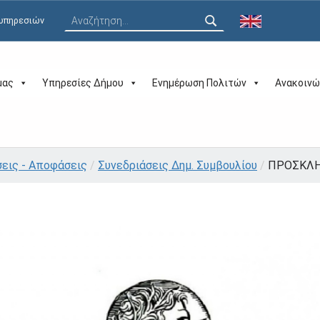
Αναζήτηση για:
 υπηρεσιών
μας
Υπηρεσίες Δήμου
Ενημέρωση Πολιτών
Ανακοινώ
σεις - Αποφάσεις
/
Συνεδριάσεις Δημ. Συμβουλίου
/
ΠΡΟΣΚΛΗΣ