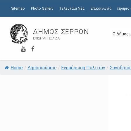
Sitemap
Photo Gallery
Τελευταία Νέα
Επικοινωνία
Ωράριο
ΔΉΜΟΣ ΣΕΡΡΏΝ
Ο Δήμος 
ΕΠΊΣΗΜΗ ΣΕΛΊΔΑ
YouTube
Facebook
Home
/
Δημοσιεύσεις
/
Ενημέρωση Πολιτών
/
Συνεδριά