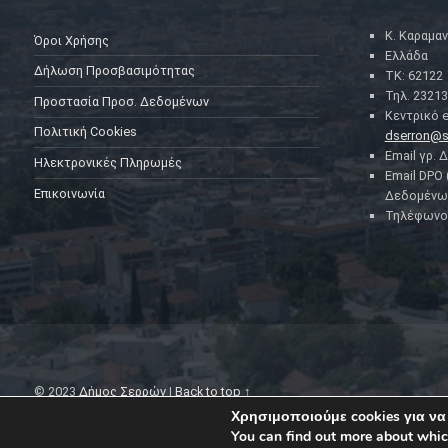
Κ. Καραμαν
Όροι Χρήσης
Ελλάδα
Δήλωση Προσβασιμότητας
ΤΚ: 62122
Τηλ. 23213
Προστασία Προσ. Δεδομένων
Κεντρικό e
Πολιτική Cookies
dserron@s
Email γρ. 
Ηλεκτρονικές Πληρωμές
Email DPO
Επικοινωνία
Δεδομένω
Τηλέφωνο 
© 2023
Δήμος Σερρών
|
Back to top ↑
Χρησιμοποιούμε cookies για να
You can find out more about whic