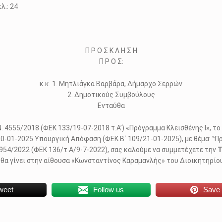
 24
Π Ρ Ο Σ Κ Λ Η Σ Η
Π Ρ Ο Σ:
κ.κ. 1. Μητλιάγκα Βαρβάρα, Δήμαρχο Σερρών
2. Δημοτικούς Συμβούλους
Ενταύθα
 4555/2018 (ΦΕΚ 133/19-07-2018 τ.Α’) «Πρόγραμμα Κλεισθένης I», το 
/20-01-2025 Υπουργική Απόφαση (ΦΕΚ Β΄ 109/21-01-2025), με θέμα: 
4954/2022 (ΦΕΚ 136/τ.Α/9-7-2022), σας καλούμε να συμμετέχετε την
Τ
θα γίνει στην αίθουσα «Κωνσταντίνος Καραμανλής» του Διοικητηρίου
weet
Follow us
Save