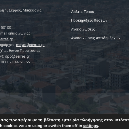
λή 1, Σέρρες, Μακεδονία
Δελτία Τύπου
Προκηρύξεις θέσεων
 50100
Ανακοινώσεις
mail επικοινωνίας:
Ανακοινώσεις Αντιδημάρχων
erres.gr
Δημάρχου:
mayor@serres.gr
 (Υπευθύνου Προστασίας
ν):
dpo@serres.gr
DPO: 2109761865
 σας προσφέρουμε τη βέλτιστη εμπειρία πλοήγησης στον ιστότο
h cookies we are using or switch them off in
settings
.