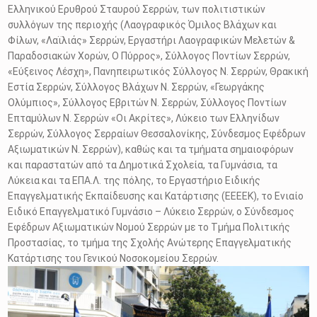
Ελληνικού Ερυθρού Σταυρού Σερρών, των πολιτιστικών
συλλόγων της περιοχής (Λαογραφικός Όμιλος Βλάχων και
Φίλων, «Λαϊλιάς» Σερρών, Εργαστήρι Λαογραφικών Μελετών &
Παραδοσιακών Χορών, Ο Πύρρος», Σύλλογος Ποντίων Σερρών,
«Εύξεινος Λέσχη», Πανηπειρωτικός Σύλλογος Ν. Σερρών, Θρακική
Εστία Σερρών, Σύλλογος Βλάχων Ν. Σερρών, «Γεωργάκης
Ολύμπιος», Σύλλογος Εβριτών Ν. Σερρών, Σύλλογος Ποντίων
Επταμύλων Ν. Σερρών «Οι Ακρίτες», Λύκειο των Ελληνίδων
Σερρών, Σύλλογος Σερραίων Θεσσαλονίκης, Σύνδεσμος Εφέδρων
Αξιωματικών Ν. Σερρών), καθώς και τα τμήματα σημαιοφόρων
και παραστατών από τα Δημοτικά Σχολεία, τα Γυμνάσια, τα
Λύκεια και τα ΕΠΑ.Λ. της πόλης, το Εργαστήριο Ειδικής
Επαγγελματικής Εκπαίδευσης και Κατάρτισης (ΕΕΕΕΚ), το Ενιαίο
Ειδικό Επαγγελματικό Γυμνάσιο – Λύκειο Σερρών, ο Σύνδεσμος
Εφέδρων Αξιωματικών Νομού Σερρών με το Τμήμα Πολιτικής
Προστασίας, το τμήμα της Σχολής Ανώτερης Επαγγελματικής
Κατάρτισης του Γενικού Νοσοκομείου Σερρών.