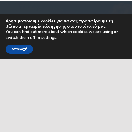
ΣΧΕΤΙΚΑ
ΕΠΙΚΟΙΝΩΝΙΑ
Χρησιμοποιούμε cookies για να σας προσφέρουμε τη
βέλτιστη εμπειρία πλοήγησης στον ιστότοπό μας.
You can find out more about which cookies we are using or
Κ. Καραμανλή 1, Σέρρες,
Όροι Χρήσης
switch them off in
settings
.
Μακεδονία
Δήλωση Προσβασιμότητας
Ελλάδα
Αποδοχή
ΤΚ: 62122
Προστασία Προσ. Δεδομένων
MENU
Τηλ. 23213 50100
Πολιτική Cookies
Κεντρικό email
επικοινωνίας:
Ηλεκτρονικές Πληρωμές
dserron@serres.gr
Επικοινωνία
Email γρ. Δημάρχου:
mayor@serres.gr
Email DPO (Υπευθύνου
Προστασίας Δεδομένων):
dpo@serres.gr
Τηλέφωνο DPO: 2109761865
ΡΟΗ ΕΙΔΗΣΕΩΝ
ΣΥΜΠΑΡΑΣΤΑΤΗΣ ΤΟΥ