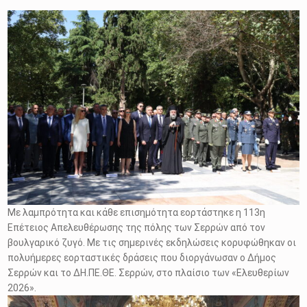
Με λαμπρότητα και κάθε επισημότητα εορτάστηκε η 113η
Επέτειος Απελευθέρωσης της πόλης των Σερρών από τον
βουλγαρικό ζυγό. Με τις σημερινές εκδηλώσεις κορυφώθηκαν οι
πολυήμερες εορταστικές δράσεις που διοργάνωσαν ο Δήμος
Σερρών και το ΔΗ.ΠΕ.ΘΕ. Σερρών, στο πλαίσιο των «Ελευθερίων
2026».