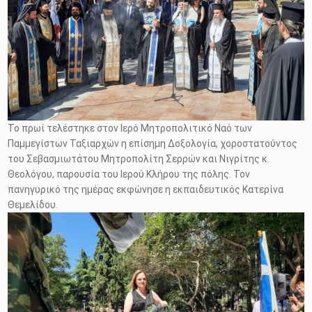
Το πρωί τελέστηκε στον Ιερό Μητροπολιτικό Ναό των
Παμμεγίστων Ταξιαρχών η επίσημη Δοξολογία, χοροστατούντος
του Σεβασμιωτάτου Μητροπολίτη Σερρών και Νιγρίτης κ.
Θεολόγου, παρουσία του Ιερού Κλήρου της πόλης. Τον
πανηγυρικό της ημέρας εκφώνησε η εκπαιδευτικός Κατερίνα
Θεμελίδου.