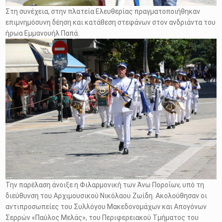
Στη συνέχεια, στην πλατεία Ελευθερίας πραγματοποιήθηκαν
επιμνημόσυνη δέηση και κατάθεση στεφάνων στον ανδριάντα του
ήρωα Εμμανουήλ Παπά.
Την παρέλαση άνοιξε η Φιλαρμονική των Άνω Ποροΐων, υπό τη
διεύθυνση του Αρχιμουσικού Νικόλαου Ζωίδη. Ακολούθησαν οι
αντιπροσωπείες του Συλλόγου Μακεδονομάχων και Απογόνων
Σερρών «Παύλος Μελάς», του Περιφερειακού Τμήματος του