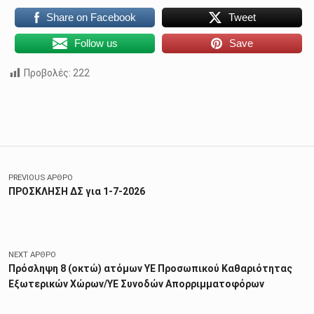
Share on Facebook
Tweet
Follow us
Save
Προβολές:
222
Skip back to main navigation
Πλοήγηση άρθρων
PREVIOUS ΆΡΘΡΟ
ΠΡΟΣΚΛΗΣΗ ΔΣ για 1-7-2026
NEXT ΆΡΘΡΟ
Πρόσληψη 8 (οκτώ) ατόμων ΥΕ Προσωπικού Καθαριότητας
Εξωτερικών Χώρων/ΥΕ Συνοδών Απορριμματοφόρων