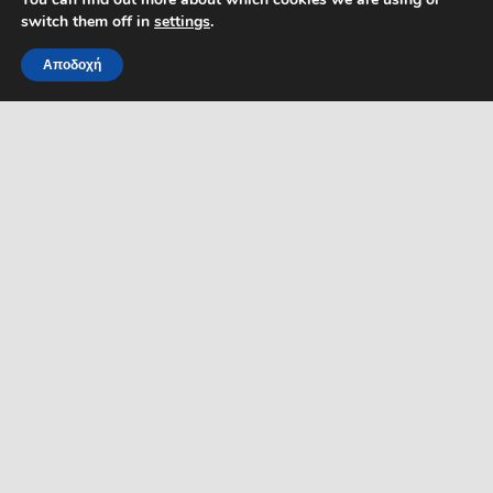
Τηλέφωνο DPO: 2109761865
switch them off in
settings
.
Αποδοχή
MENU
ΡΟΗ ΕΙΔΗΣΕΩΝ
ΣΥΜΠΑΡΑΣΤΑΤΗΣ ΤΟΥ
ΔΗΜΟΤΗ ΚΑΙ ΤΗΣ
ΕΠΙΧΕΙΡΗΣΗΣ
Δελτία Τύπου
Προκηρύξεις θέσεων
Διεύθυνση: Κ. Καραμανλή 1,
Σέρρες, Μακεδονία, Ελλάδα
Ανακοινώσεις
Email:
Ανακοινώσεις Αντιδημάρχων
symparastatis@serres.gr
Ώρες λειτουργίας: 9.00-
13.00