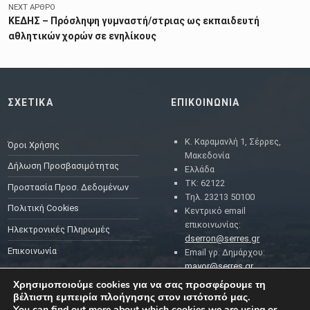
NEXT ΆΡΘΡΟ
ΚΕΔΗΣ – Πρόσληψη γυμναστή/στριας ως εκπαιδευτή
αθλητικών χορών σε ενηλίκους
ΣΧΕΤΙΚΑ
ΕΠΙΚΟΙΝΩΝΙΑ
Κ. Καραμανλή 1, Σέρρες,
Όροι Χρήσης
Μακεδονία
Δήλωση Προσβασιμότητας
Ελλάδα
ΤΚ: 62122
Προστασία Προσ. Δεδομένων
Τηλ. 23213 50100
Πολιτική Cookies
Κεντρικό email
επικοινωνίας:
Ηλεκτρονικές Πληρωμές
dserron@serres.gr
Επικοινωνία
Email γρ. Δημάρχου:
mayor@serres.gr
Email DPO (Υπευθύνου
Χρησιμοποιούμε cookies για να σας προσφέρουμε τη
Προστασίας Δεδομένων):
βέλτιστη εμπειρία πλοήγησης στον ιστότοπό μας.
dpo@serres.gr
You can find out more about which cookies we are using or