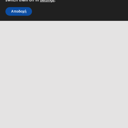
switch them off in
settings
.
Αποδοχή
MENU
ΡΟΗ ΕΙΔΗΣΕΩΝ
ΣΥΜΠΑΡΑΣΤΑΤΗΣ ΤΟΥ
ΔΗΜΟΤΗ ΚΑΙ ΤΗΣ
ΕΠΙΧΕΙΡΗΣΗΣ
Δελτία Τύπου
Προκηρύξεις θέσεων
Διεύθυνση: Κ. Καραμανλή 1,
Σέρρες, Μακεδονία, Ελλάδα
Ανακοινώσεις
Email:
Ανακοινώσεις Αντιδημάρχων
symparastatis@serres.gr
Ώρες λειτουργίας: 9.00-
13.00