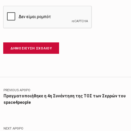
Πλοήγηση άρθρων
PREVIOUS ΆΡΘΡΟ
Πραγματοποιήθηκε η 4η Συνάντηση της ΤΟΣ των Σερρών του
space4people
NEXT ΆΡΘΡΟ