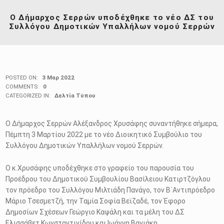
Ο Δήμαρχος Σερρών υποδέχθηκε το νέο ΔΣ του
Συλλόγου Δημοτικών Υπαλλήλων νομού Σερρών
POSTED ON:
3 Μαρ 2022
COMMENTS:
0
CATEGORIZED IN:
Δελτία Τύπου
Ο Δήμαρχος Σερρών Αλέξανδρος Χρυσάφης συναντήθηκε σήμερα,
Πέμπτη 3 Μαρτίου 2022 με το νέο Διοικητικό Συμβούλιο του
Συλλόγου Δημοτικών Υπαλλήλων νομού Σερρών.
Ο κ.Χρυσάφης υποδέχθηκε στο γραφείο του παρουσία του
Προέδρου του Δημοτικού Συμβουλίου Βασίλειου Κατιρτζόγλου
τον πρόεδρο του Συλλόγου Μιλτιάδη Πανάγο, τον Β΄Αντιπρόεδρο
Μάριο Τσεσμετζή, την Ταμία Σοφία Βεϊζαδέ, τον Έφορο
Δημοσίων Σχέσεων Γεώργιο Καψάλη και τα μέλη του ΔΣ
Ελισσάβετ Κωνσταντινίδου και Ιωάννη Βαγιάκη.