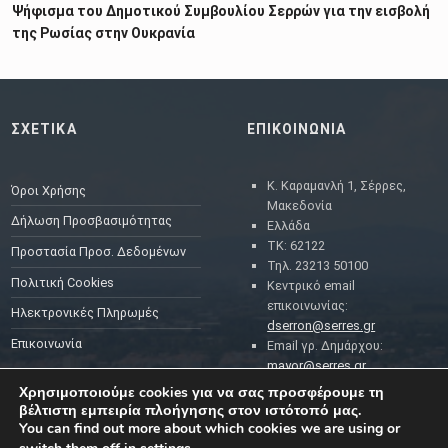
Ψήφισμα του Δημοτικού Συμβουλίου Σερρών για την εισβολή
της Ρωσίας στην Ουκρανία
ΣΧΕΤΙΚΑ
ΕΠΙΚΟΙΝΩΝΙΑ
Κ. Καραμανλή 1, Σέρρες,
Όροι Χρήσης
Μακεδονία
Δήλωση Προσβασιμότητας
Ελλάδα
ΤΚ: 62122
Προστασία Προσ. Δεδομένων
Τηλ. 23213 50100
Πολιτική Cookies
Κεντρικό email
επικοινωνίας:
Ηλεκτρονικές Πληρωμές
dserron@serres.gr
Επικοινωνία
Email γρ. Δημάρχου:
mayor@serres.gr
Email DPO (Υπευθύνου
Χρησιμοποιούμε cookies για να σας προσφέρουμε τη
Προστασίας Δεδομένων):
βέλτιστη εμπειρία πλοήγησης στον ιστότοπό μας.
dpo@serres.gr
You can find out more about which cookies we are using or
Τηλέφωνο DPO: 2109761865