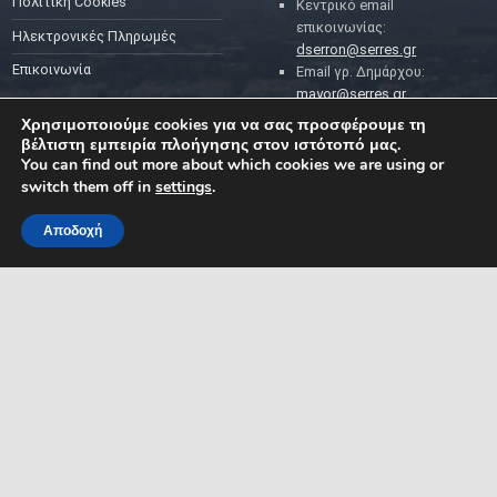
Πολιτική Cookies
Κεντρικό email
επικοινωνίας:
Ηλεκτρονικές Πληρωμές
dserron@serres.gr
Επικοινωνία
Email γρ. Δημάρχου:
mayor@serres.gr
Email DPO (Υπευθύνου
Χρησιμοποιούμε cookies για να σας προσφέρουμε τη
Προστασίας Δεδομένων):
βέλτιστη εμπειρία πλοήγησης στον ιστότοπό μας.
dpo@serres.gr
You can find out more about which cookies we are using or
Τηλέφωνο DPO: 2109761865
switch them off in
settings
.
Αποδοχή
MENU
ΡΟΗ ΕΙΔΗΣΕΩΝ
ΣΥΜΠΑΡΑΣΤΑΤΗΣ ΤΟΥ
ΔΗΜΟΤΗ ΚΑΙ ΤΗΣ
ΕΠΙΧΕΙΡΗΣΗΣ
Δελτία Τύπου
Προκηρύξεις θέσεων
Διεύθυνση: Κ. Καραμανλή 1,
Σέρρες, Μακεδονία, Ελλάδα
Ανακοινώσεις
Email:
Ανακοινώσεις Αντιδημάρχων
symparastatis@serres.gr
Ώρες λειτουργίας: 9.00-
13.00