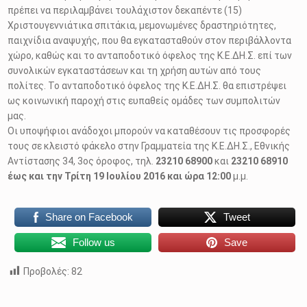
πρέπει να περιλαμβάνει τουλάχιστον δεκαπέντε (15)
Χριστουγεννιάτικα σπιτάκια, μεμονωμένες δραστηριότητες,
παιχνίδια αναψυχής, που θα εγκατασταθούν στον περιβάλλοντα
χώρο, καθώς και το ανταποδοτικό όφελος της Κ.Ε.ΔΗ.Σ. επί των
συνολικών εγκαταστάσεων και τη χρήση αυτών από τους
πολίτες. Το ανταποδοτικό όφελος της Κ.Ε.ΔΗ.Σ. θα επιστρέψει
ως κοινωνική παροχή στις ευπαθείς ομάδες των συμπολιτών
μας.
Οι υποψήφιοι ανάδοχοι μπορούν να καταθέσουν τις προσφορές
τους σε κλειστό φάκελο στην Γραμματεία της Κ.Ε.ΔΗ.Σ., Εθνικής
Αντίστασης 34, 3ος όροφος, τηλ.
23210 68900
και
23210 68910
έως και την Τρίτη 19 Ιουλίου 2016 και ώρα 12:00
μ.μ.
Share on Facebook
Tweet
Follow us
Save
Προβολές:
82
Skip back to main navigation