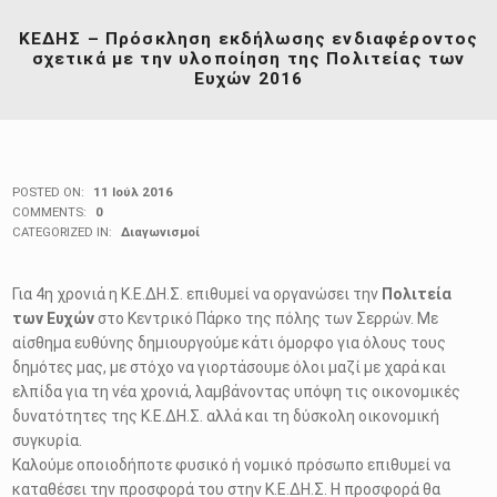
ΚΕΔΗΣ – Πρόσκληση εκδήλωσης ενδιαφέροντος
σχετικά με την υλοποίηση της Πολιτείας των
Ευχών 2016
POSTED ON:
11 Ιούλ 2016
COMMENTS:
0
CATEGORIZED IN:
Διαγωνισμοί
Για 4η χρονιά η Κ.Ε.ΔΗ.Σ. επιθυμεί να οργανώσει την
Πολιτεία
των Ευχών
στο Κεντρικό Πάρκο της πόλης των Σερρών. Με
αίσθημα ευθύνης δημιουργούμε κάτι όμορφο για όλους τους
δημότες μας, με στόχο να γιορτάσουμε όλοι μαζί με χαρά και
ελπίδα για τη νέα χρονιά, λαμβάνοντας υπόψη τις οικονομικές
δυνατότητες της Κ.Ε.ΔΗ.Σ. αλλά και τη δύσκολη οικονομική
συγκυρία.
Καλούμε οποιοδήποτε φυσικό ή νομικό πρόσωπο επιθυμεί να
καταθέσει την προσφορά του στην Κ.Ε.ΔΗ.Σ. Η προσφορά θα