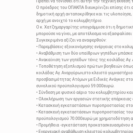
Πρέπει να τονισθεί ότι αυτήν την τεχνική έκθεση
Ο πρόεδρος του ΟΠΑΚΠΑ διευκρίνιζει επίσης ότι
δημοτική αρχή ανταποκρίθηκε και τις υλοποίησε, 
αρχή με ανοιχτό το κολυμβητήριο.
Ο κ. Χατζημαργαρίτης υπογράμμισε ότι η δημοτική
μπορούσε να γίνει, με αποτέλεσμα να εξασφαλίσε
Συγκεκριμένα αξίζει να αναφερθούν:
• Παρεμβάσεις εξοικονόμησης ενέργειας στο κολυ
• Αναβάθμιση των δύο υπαίθριων γηπέδων μπάσκε
• Ανακαίνιση των γηπέδων τένις της κοιλάδας Α
• Τοποθέτηση εξοπλισμού πρώτων βοηθειών όπως κ
κοιλάδας Αγ. Αναργύρων,στο κλειστό γυμναστήρι
προσβασιμότητας Ατόμων με Ειδικές Ανάγκες στο 
συνολικού προϋπολογισμού 59.000ευρώ.
• Σύνδεση με φυσικό αέριο του κολυμβητηρίου και
• Ολοκλήρωση των εργασιών στατικής επάρκειας 
• Κατασκευή εγκαταστάσεων πυροπροστασίας στο
• Κατασκευή εγκαταστάσεων πυροπροστασίας του 
προϋπολογισμού 70.000ευρώ με χρηματοδότηση α
• Προμήθεια -εγκατάσταση προκατασκευασμένου 
• Ενεργειακή αναβάθμιση κλειστού κολυμβητηρίου