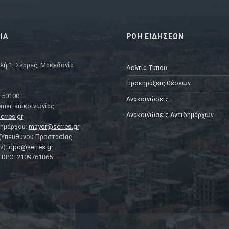
ΙΑ
ΡΟΗ ΕΙΔΗΣΕΩΝ
λή 1, Σέρρες, Μακεδονία
Δελτία Τύπου
Προκηρύξεις θέσεων
 50100
Ανακοινώσεις
mail επικοινωνίας:
Ανακοινώσεις Αντιδημάρχων
erres.gr
Δημάρχου:
mayor@serres.gr
 (Υπευθύνου Προστασίας
ν):
dpo@serres.gr
DPO: 2109761865