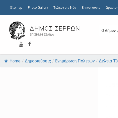
Sitemap
Photo Gallery
Τελευταία Νέα
Επικοινωνία
Ωράριο
ΔΉΜΟΣ ΣΕΡΡΏΝ
Ο Δήμος 
ΕΠΊΣΗΜΗ ΣΕΛΊΔΑ
YouTube
Facebook
Home
/
Δημοσιεύσεις
/
Ενημέρωση Πολιτών
/
Δελτία Τ