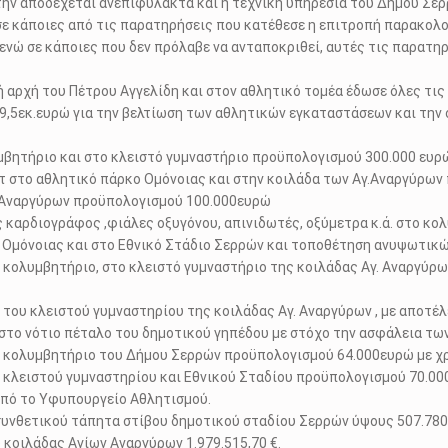
 την αποδέχεται ανεπιφύλακτα και η τεχνική υπηρεσία του Δήμου Σερ
 σε κάποιες από τις παρατηρήσεις που κατέθεσε η επιτροπή παρακο
ενώ σε κάποιες που δεν πρόλαβε να ανταποκριθεί, αυτές τις παρατηρ
 αρχή του Πέτρου Αγγελίδη και στον αθλητικό τομέα έδωσε όλες τις
ι 9,5εκ.ευρώ για την βελτίωση των αθλητικών εγκαταστάσεων και τη
μβητήριο και στο κλειστό γυμναστήριο προϋπολογισμού 300.000 ευρ
τ στο αθλητικό πάρκο Ομόνοιας και στην κοιλάδα των Αγ.Αναργύρω
γ. Αναργύρων προϋπολογισμού 100.000ευρώ
αρδιογράφος ,φιάλες οξυγόνου, απινιδωτές, οξύμετρα κ.ά. στο κολ
ο Ομόνοιας και στο Εθνικό Στάδιο Σερρών και τοποθέτηση ανυψωτικώ
κολυμβητήριο, στο κλειστό γυμναστήριο της κοιλάδας Αγ. Αναργύρω
 του κλειστού γυμναστηρίου της κοιλάδας Αγ. Αναργύρων , με αποτέλ
στο νότιο πέταλο του δημοτικού γηπέδου με στόχο την ασφάλεια τω
 κολυμβητήριο του Δήμου Σερρών προϋπολογισμού 64.000ευρώ με χ
κλειστού γυμναστηρίου και Εθνικού Σταδίου προϋπολογισμού 70.000
πό το Υφυπουργείο Αθλητισμού.
συνθετικού τάπητα στίβου δημοτικού σταδίου Σερρών ύψους 507.78
 κοιλάδας Αγίων Αναργύρων 1.979.515,70 €.