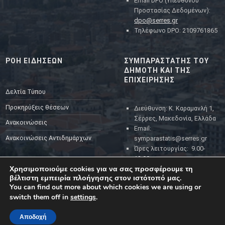
Email DPO (Υπευθύνου
Προστασίας Δεδομένων):
dpo@serres.gr
Τηλέφωνο DPO: 2109761865
ΡΟΗ ΕΙΔΗΣΕΩΝ
ΣΥΜΠΑΡΑΣΤΑΤΗΣ ΤΟΥ
ΔΗΜΟΤΗ ΚΑΙ ΤΗΣ
ΕΠΙΧΕΙΡΗΣΗΣ
Δελτία Τύπου
Προκηρύξεις θέσεων
Διεύθυνση: Κ. Καραμανλή 1,
Σέρρες, Μακεδονία, Ελλάδα
Ανακοινώσεις
Email:
Ανακοινώσεις Αντιδημάρχων
symparastatis@serres.gr
Ώρες λειτουργίας: 9.00-
13.00
Χρησιμοποιούμε cookies για να σας προσφέρουμε τη
βέλτιστη εμπειρία πλοήγησης στον ιστότοπό μας.
You can find out more about which cookies we are using or
switch them off in
settings
.
Αποδοχή
MENU