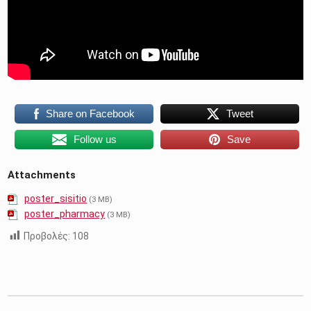
Share on Facebook
Tweet
Follow us
Save
Attachments
poster_sisitio
(3 MB)
poster_pharmacy
(3 MB)
Προβολές:
108
Skip back to main navigation