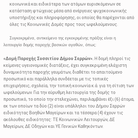
κοινωνικά και ειδικότερα των ατόμων ευρισκόμενων σε
κατάσταση φτώχειας μέσα από ενέργειες ψυχοκοινωνικής
υποστήριξης και πληροφόρησης, οι οποίες θα παρέχονται από
όλες τις Κοινωνικές Δομές προς τους ωφελούμενους.
Συγκεκριμένα, αντικείμενο της εγκεκριμένης πράξης είναι η
λειτουργία δομής παροχής βασικών αγαθών, όπως:
«Δομή Παροχής Συσσιτίου Δήμου Σερρών».
Η δομή πληροί τις
κείμενες υγειονομικές διατάξεις, έχει συγκεκριμένη ελάχιστη
δυναμικότητα παροχής γευμάτων, διαθέτει το απαιτούμενο
προσωπικό και παράλληλα συνδέεται με τις τοπικές
επιχειρήσεις, σχολεία, την τοπική κοινωνία κ.ά. για τη σίτιση των
ωφελούμενων. Για την εύρυθμη λειτουργία της δομής το
προσωπικό, το οποίο την στελεχώνει, περιλαμβάνει έξι (6) άτομα,
εκ των οποίων τα δύο (2) είναι υπάλληλοι του Δήμου Σερρών
ειδικότητας Βοηθών Μαγείρων και τα τέσσερα (4) έχουν τις
ακόλουθες ειδικότητες: ΤΕ Κοινωνικών Λειτουργών, ΔΕ
Μαγείρων, ΔΕ Οδηγών και ΥΕ Γενικών Καθηκόντων.