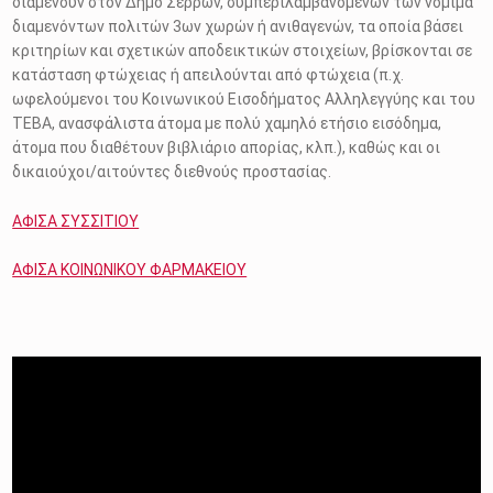
διαμένουν στον Δήμο Σερρών, συμπεριλαμβανομένων των νόμιμα
διαμενόντων πολιτών 3ων χωρών ή ανιθαγενών, τα οποία βάσει
κριτηρίων και σχετικών αποδεικτικών στοιχείων, βρίσκονται σε
κατάσταση φτώχειας ή απειλούνται από φτώχεια (π.χ.
ωφελούμενοι του Κοινωνικού Εισοδήματος Αλληλεγγύης και του
ΤΕΒΑ, ανασφάλιστα άτομα με πολύ χαμηλό ετήσιο εισόδημα,
άτομα που διαθέτουν βιβλιάριο απορίας, κλπ.), καθώς και οι
δικαιούχοι/αιτούντες διεθνούς προστασίας.
ΑΦΙΣΑ ΣΥΣΣΙΤΙΟΥ
ΑΦΙΣΑ ΚΟΙΝΩΝΙΚΟΥ ΦΑΡΜΑΚΕΙΟΥ