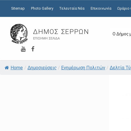
Sitemap
Photo Gallery
Τελευταία Νέα
Επικοινωνία
Ωράριο
ΔΉΜΟΣ ΣΕΡΡΏΝ
Ο Δήμος 
ΕΠΊΣΗΜΗ ΣΕΛΊΔΑ
YouTube
Facebook
Home
/
Δημοσιεύσεις
/
Ενημέρωση Πολιτών
/
Δελτία Τ