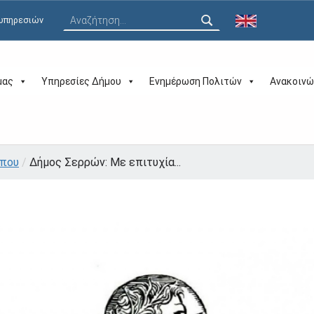
Αναζήτηση για:
 υπηρεσιών
μας
Υπηρεσίες Δήμου
Ενημέρωση Πολιτών
Ανακοινώ
ύπου
/
Δήμος Σερρών: Με επιτυχία...