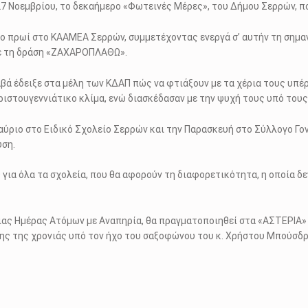
27 Νοεμβρίου, το δεκαήμερο «Φωτεινές Μέρες», του Δήμου Σερρών, π
ο πρωί στο ΚΑΑΜΕΑ Σερρών, συμμετέχοντας ενεργά σ’ αυτήν τη σημα
σε τη δράση «ΖΑΧΑΡΟΠΛΑΘΩ».
βά έδειξε στα μέλη των ΚΔΑΠ πώς να φτιάξουν με τα χέρια τους υπέ
χριστουγεννιάτικο κλίμα, ενώ διασκέδασαν με την ψυχή τους υπό του
ριο στο Ειδικό Σχολείο Σερρών και την Παρασκευή στο Σύλλογο Γον
ύση.
ια όλα τα σχολεία, που θα αφορούν τη διαφορετικότητα, η οποία δεν
ιας Ημέρας Ατόμων με Αναπηρία, θα πραγματοποιηθεί στα «ΑΣΤΕΡΙΑ» 
όλης της χρονιάς υπό τον ήχο του σαξοφώνου του κ. Χρήστου Μπούσδ