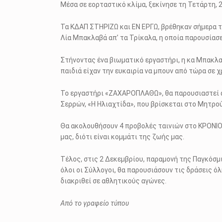
Μέσα σε εορταστικό κλίμα, ξεκίνησε τη Τετάρτη, 
Τα ΚΔΑΠ ΣΤΗΡΙΖΩ και ΕΝ ΕΡΓΩ, βρέθηκαν σήμερα τ
Λία Μπακλαβά απ’ τα Τρίκαλα, η οποία παρουσία
Στήνοντας ένα βιωματικό εργαστήρι, η κα Μπακλα
παιδιά είχαν την ευκαιρία να μπουν από τώρα σε 
Το εργαστήρι «ΖΑΧΑΡΟΠΛΑΘΩ», θα παρουσιαστεί αύ
Σερρών, «Η Ηλιαχτίδα», που βρίσκεται στο Μητρο
Θα ακολουθήσουν 4 προβολές ταινιών στο ΚΡΟΝΙΟ γ
μας, διότι είναι κομμάτι της ζωής μας.
Τέλος, στις 2 Δεκεμβρίου, παραμονή της Παγκόσμ
όλοι οι Σύλλογοι, θα παρουσιάσουν τις δράσεις 
διακριθεί σε αθλητικούς αγώνες.
Από το γραφείο τύπου