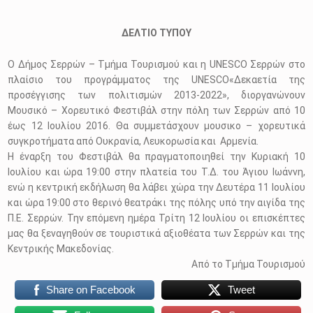
ΔΕΛΤΙΟ ΤΥΠΟΥ
Ο Δήμος Σερρών – Τμήμα Τουρισμού και η UNESCO Σερρών στο
πλαίσιο του προγράμματος της UNESCO«Δεκαετία της
προσέγγισης των πολιτισμών 2013-2022», διοργανώνουν
Μουσικό – Χορευτικό Φεστιβάλ στην πόλη των Σερρών από 10
έως 12 Ιουλίου 2016. Θα συμμετάσχουν μουσικο – χορευτικά
συγκροτήματα από Ουκρανία, Λευκορωσία και Αρμενία.
Η έναρξη του Φεστιβάλ θα πραγματοποιηθεί την Κυριακή 10
Ιουλίου και ώρα 19:00 στην πλατεία του Τ.Δ. του Άγιου Ιωάννη,
ενώ η κεντρική εκδήλωση θα λάβει χώρα την Δευτέρα 11 Ιουλίου
και ώρα 19:00 στο θερινό θεατράκι της πόλης υπό την αιγίδα της
Π.Ε. Σερρών. Την επόμενη ημέρα Τρίτη 12 Ιουλίου οι επισκέπτες
μας θα ξεναγηθούν σε τουριστικά αξιοθέατα των Σερρών και της
Κεντρικής Μακεδονίας.
Από το Τμήμα Τουρισμού
Share on Facebook
Tweet