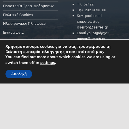
ΤΚ: 62122
Προστασία Προσ. Δεδομένων
Τηλ. 23213 50100
Πολιτική Cookies
Κεντρικό email
επικοινωνίας:
Ηλεκτρονικές Πληρωμές
dserron@serres.gr
Επικοινωνία
Email γρ. Δημάρχου:
mayor@serres.gr
Email DPO (Υπευθύνου
Χρησιμοποιούμε cookies για να σας προσφέρουμε τη
Προστασίας Δεδομένων):
βέλτιστη εμπειρία πλοήγησης στον ιστότοπό μας.
dpo@serres.gr
You can find out more about which cookies we are using or
Τηλέφωνο DPO: 2109761865
switch them off in
settings
.
Αποδοχή
MENU
ΡΟΗ ΕΙΔΗΣΕΩΝ
ΣΥΜΠΑΡΑΣΤΑΤΗΣ ΤΟΥ
ΔΗΜΟΤΗ ΚΑΙ ΤΗΣ
ΕΠΙΧΕΙΡΗΣΗΣ
Δελτία Τύπου
Προκηρύξεις θέσεων
Διεύθυνση: Κ. Καραμανλή 1,
Σέρρες, Μακεδονία, Ελλάδα
Ανακοινώσεις
Email:
Ανακοινώσεις Αντιδημάρχων
symparastatis@serres.gr