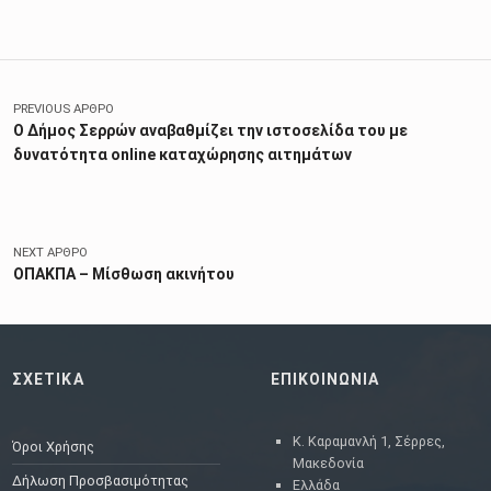
Πλοήγηση άρθρων
PREVIOUS ΆΡΘΡΟ
Ο Δήμος Σερρών αναβαθμίζει την ιστοσελίδα του με
δυνατότητα online καταχώρησης αιτημάτων
NEXT ΆΡΘΡΟ
ΟΠΑΚΠΑ – Μίσθωση ακινήτου
ΣΧΕΤΙΚΑ
ΕΠΙΚΟΙΝΩΝΙΑ
Κ. Καραμανλή 1, Σέρρες,
Όροι Χρήσης
Μακεδονία
Δήλωση Προσβασιμότητας
Ελλάδα