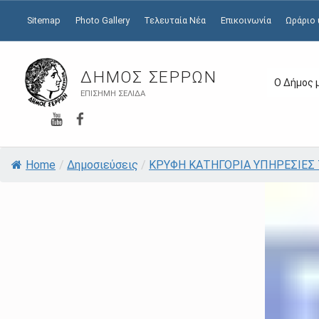
Sitemap
Photo Gallery
Τελευταία Νέα
Επικοινωνία
Ωράριο
ΔΉΜΟΣ ΣΕΡΡΏΝ
Ο Δήμος 
ΕΠΊΣΗΜΗ ΣΕΛΊΔΑ
YouTube
Facebook
Home
/
Δημοσιεύσεις
/
ΚΡΥΦΗ ΚΑΤΗΓΟΡΙΑ ΥΠΗΡΕΣΙΕΣ Τ