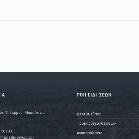
ΙΑ
ΡΟΗ ΕΙΔΗΣΕΩΝ
λή 1, Σέρρες, Μακεδονία
Δελτία Τύπου
Προκηρύξεις θέσεων
 50100
Ανακοινώσεις
mail επικοινωνίας: