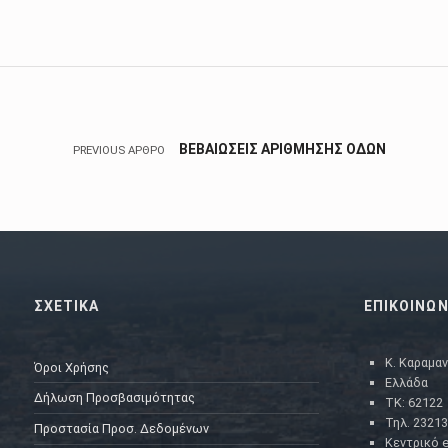
Πλοήγηση άρθρων
ΒΕΒΑΙΩΣΕΙΣ ΑΡΙΘΜΗΣΗΣ ΟΔΩΝ
PREVIOUS ΆΡΘΡΟ
ΣΧΕΤΙΚΑ
ΕΠΙΚΟΙΝΩΝ
Κ. Καραμαν
Όροι Χρήσης
Ελλάδα
Δήλωση Προσβασιμότητας
ΤΚ: 62122
Τηλ. 23213
Προστασία Προσ. Δεδομένων
Κεντρικό e