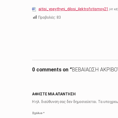
aitisi_ypeythyni_dilosi_ilektrofotismoy21
(41 kB
Προβολές:
83
Skip back to main navigation
0 comments on “
ΒΕΒΑΙΑΩΣΗ ΑΚΡΙΒ
ΑΦΉΣΤΕ ΜΙΑ ΑΠΆΝΤΗΣΗ
Η ηλ. διεύθυνση σας δεν δημοσιεύεται.
Τα υποχρεω
Σχόλιο
*