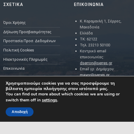
ΣΧΕΤΙΚΑ
ΕΠΙΚΟΙΝΩΝΙΑ
Κ. Καραμανλή 1, Σέρρες,
Όροι Χρήσης
Μακεδονία
Δήλωση Προσβασιμότητας
Ελλάδα
ΤΚ: 62122
Προστασία Προσ. Δεδομένων
Τηλ. 23213 50100
Πολιτική Cookies
Κεντρικό email
επικοινωνίας:
Ηλεκτρονικές Πληρωμές
dserron@serres.gr
Επικοινωνία
Email γρ. Δημάρχου:
mayor@serres.gr
Email DPO (Υπευθύνου
Χρησιμοποιούμε cookies για να σας προσφέρουμε τη
Προστασίας Δεδομένων):
βέλτιστη εμπειρία πλοήγησης στον ιστότοπό μας.
dpo@serres.gr
You can find out more about which cookies we are using or
Τηλέφωνο DPO: 2109761865
switch them off in
settings
.
Αποδοχή
MENU
ΡΟΗ ΕΙΔΗΣΕΩΝ
ΣΥΜΠΑΡΑΣΤΑΤΗΣ ΤΟΥ
ΔΗΜΟΤΗ ΚΑΙ ΤΗΣ
ΕΠΙΧΕΙΡΗΣΗΣ