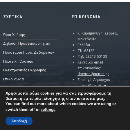
ΣΧΕΤΙΚΑ
ΕΠΙΚΟΙΝΩΝΙΑ
Κ. Καραμανλή 1, Σέρρες,
Όροι Χρήσης
Μακεδονία
Δήλωση Προσβασιμότητας
Ελλάδα
ΤΚ: 62122
Προστασία Προσ. Δεδομένων
Τηλ. 23213 50100
Πολιτική Cookies
Κεντρικό email
επικοινωνίας:
Ηλεκτρονικές Πληρωμές
dserron@serres.gr
Επικοινωνία
Email γρ. Δημάρχου:
mayor@serres.gr
Email DPO (Υπευθύνου
Χρησιμοποιούμε cookies για να σας προσφέρουμε τη
Προστασίας Δεδομένων):
βέλτιστη εμπειρία πλοήγησης στον ιστότοπό μας.
dpo@serres.gr
You can find out more about which cookies we are using or
Τηλέφωνο DPO: 2109761865
switch them off in
settings
.
Αποδοχή
MENU
ΡΟΗ ΕΙΔΗΣΕΩΝ
ΣΥΜΠΑΡΑΣΤΑΤΗΣ ΤΟΥ