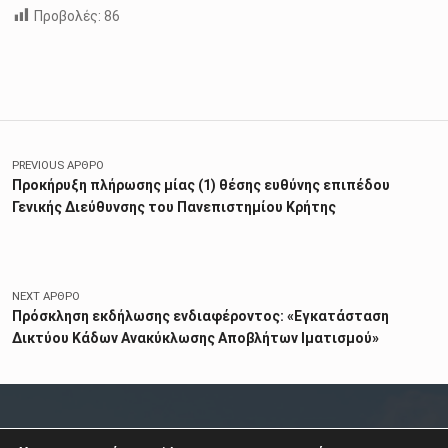
Προβολές:
86
Skip back to main navigation
Πλοήγηση άρθρων
PREVIOUS ΆΡΘΡΟ
Προκήρυξη πλήρωσης μίας (1) θέσης ευθύνης επιπέδου
Γενικής Διεύθυνσης του Πανεπιστημίου Κρήτης
NEXT ΆΡΘΡΟ
Πρόσκληση εκδήλωσης ενδιαφέροντος: «Εγκατάσταση
Δικτύου Κάδων Ανακύκλωσης Αποβλήτων Ιματισμού»
ΣΧΕΤΙΚΑ
ΕΠΙΚΟΙΝΩΝΙΑ