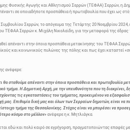
μης Φυσικής Αγωγής και Αθλητισμού Σερρών (ΤΕΦΑΑ) Σερρών, η Δημ
πέναντι σε οποιαδήποτε προσπάθεια ή πρωτοβουλία που έχει ως στόχ
ύ Συμβουλίου Σερρών, το απόγευμα της Τετάρτης 20 Νοεμβρίου 2024
υ ΤΕΦΑΑ Σερρών κ. Μιχάλη Νικολαϊδη, για την μεταφορά της έδρας 
σταθεί απέναντι στην όποια προσπάθεια μετακίνησης του ΤΕΦΑΑ Σερρ
αϊκούς και κοινωνικούς πυλώνες της πόλης και πως έχει καταστεί 
ης ανέφερε:
ι θα σταθούμε απέναντι στην όποια προσπάθεια και πρωτοβουλία με
κό τμήμα. Η Δημοτική Αρχή, με την υπευθυνότητα που τη διακρίνει, δ
ισχύοντας τις εγκαταστάσεις του τμήματος, προκειμένου να εξασφαλισ
ή μας. Επιθυμία δική μας και όλων των Σερραίων δημοτών, είναι να π
ντίστοιχο τμήμα της Θεσσαλονίκης. Στόχος είναι να μπορέσει να προσ
ότερο κόσμο στο μέλλον»
ανέφερε η κ. Μητλιάγκα.
εται εδώ και πολύ καιρό σε εγρήγορση, πραγματοποιώντας επαφές με