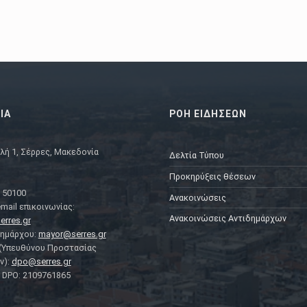
ΙΑ
ΡΟΗ ΕΙΔΗΣΕΩΝ
λή 1, Σέρρες, Μακεδονία
Δελτία Τύπου
Προκηρύξεις θέσεων
 50100
Ανακοινώσεις
mail επικοινωνίας:
Ανακοινώσεις Αντιδημάρχων
erres.gr
Δημάρχου:
mayor@serres.gr
 (Υπευθύνου Προστασίας
ν):
dpo@serres.gr
DPO: 2109761865