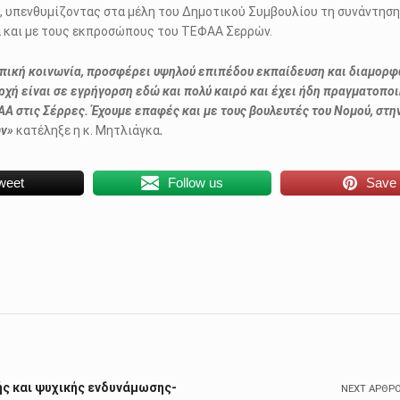
 υπενθυμίζοντας στα μέλη του Δημοτικού Συμβουλίου τη συνάντηση 
α και με τους εκπροσώπους του ΤΕΦΑΑ Σερρών.
οπική κοινωνία, προσφέρει υψηλού επιπέδου εκπαίδευση και διαμορφ
ρχή είναι σε εγρήγορση εδώ και πολύ καιρό και έχει ήδη πραγματοπο
Α στις Σέρρες. Έχουμε επαφές και με τους βουλευτές του Νομού, στη
ών»
κατέληξε η κ. Μητλιάγκα
.
weet
Follow us
Save
ής και ψυχικής ενδυνάμωσης-
NEXT ΆΡΘΡ