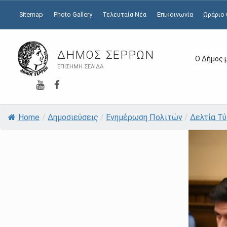
Sitemap
Photo Gallery
Τελευταία Νέα
Επικοινωνία
Ωράριο
ΔΉΜΟΣ ΣΕΡΡΏΝ
Ο Δήμος 
ΕΠΊΣΗΜΗ ΣΕΛΊΔΑ
YouTube
Facebook
Home
/
Δημοσιεύσεις
/
Ενημέρωση Πολιτών
/
Δελτία Τ