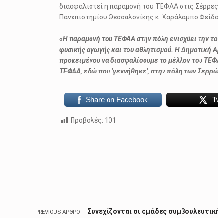
διασφαλιστεί η παραμονή του ΤΕΦΑΑ στις Σέρρες,
Πανεπιστημίου Θεσσαλονίκης κ. Χαράλαμπο Φείδ
«Η παραμονή του ΤΕΦΑΑ στην πόλη ενισχύει την τ
φυσικής αγωγής και του αθλητισμού. Η Δημοτική Α
προκειμένου να διασφαλίσουμε το μέλλον του ΤΕΦΑ
ΤΕΦΑΑ, εδώ που ‘γεννήθηκε’, στην πόλη των Σερρ
Share on Facebook
T
Προβολές:
101
Skip back to main navigation
Πλοήγηση άρθρων
Συνεχίζονται οι ομάδες συμβουλευτικ
PREVIOUS ΆΡΘΡΟ