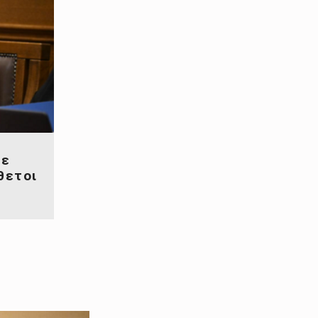
σε
θετοι