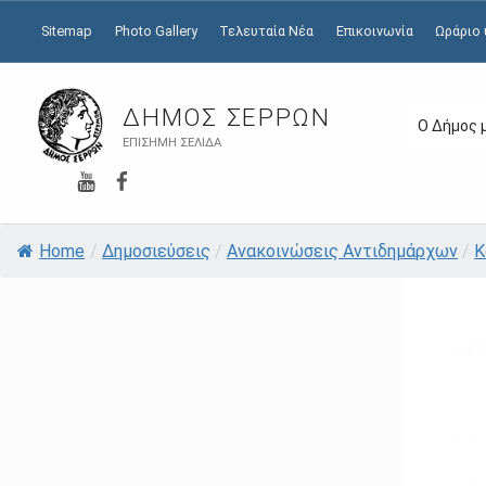
Sitemap
Photo Gallery
Τελευταία Νέα
Επικοινωνία
Ωράριο
ΔΉΜΟΣ ΣΕΡΡΏΝ
Ο Δήμος 
ΕΠΊΣΗΜΗ ΣΕΛΊΔΑ
YouTube
Facebook
Home
/
Δημοσιεύσεις
/
Ανακοινώσεις Αντιδημάρχων
/
Κ