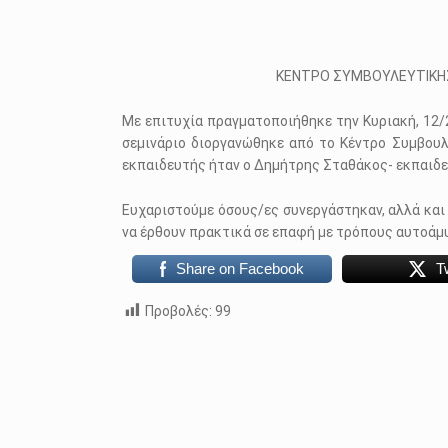
ΚΕΝΤΡΟ ΣΥΜΒΟΥΛΕΥΤΙΚΗΣ
Με επιτυχία πραγματοποιήθηκε την Κυριακή, 12/
σεμινάριο διοργανώθηκε από το Κέντρο Συμβουλ
εκπαιδευτής ήταν ο Δημήτρης Σταθάκος- εκπαιδευτ
Ευχαριστούμε όσους/ες συνεργάστηκαν, αλλά και
να έρθουν πρακτικά σε επαφή με τρόπους αυτοάμ
Share on Facebook
T
Προβολές:
99
Skip back to main navigation