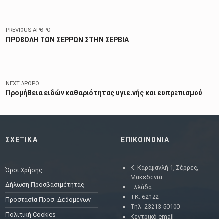
Πλοήγηση άρθρων
PREVIOUS ΆΡΘΡΟ
ΠΡΟΒΟΛΗ ΤΩΝ ΣΕΡΡΩΝ ΣΤΗΝ ΣΕΡΒΙΑ
NEXT ΆΡΘΡΟ
Προμήθεια ειδών καθαριότητας υγιεινής και ευπρεπισμού
ΣΧΕΤΙΚΑ
ΕΠΙΚΟΙΝΩΝΙΑ
Κ. Καραμανλή 1, Σέρρες,
Όροι Χρήσης
Μακεδονία
Δήλωση Προσβασιμότητας
Ελλάδα
ΤΚ: 62122
Προστασία Προσ. Δεδομένων
Τηλ. 23213 50100
Πολιτική Cookies
Κεντρικό email