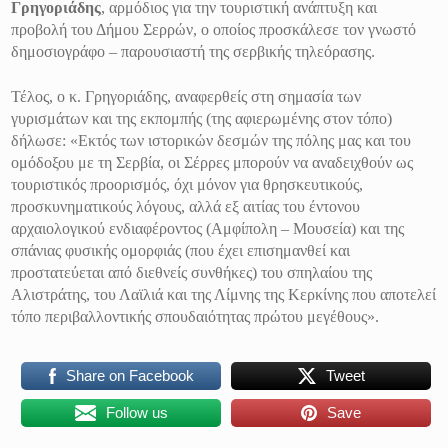
Γρηγοριάδης
, αρμόδιος για την τουριστική ανάπτυξη και
προβολή του Δήμου Σερρών,
o
οποίος προσκάλεσε τον γνωστό
δημοσιογράφο – παρουσιαστή της σερβικής τηλεόρασης.
Τέλος, ο κ. Γρηγοριάδης, αναφερθείς στη σημασία των
γυρισμάτων και της εκπομπής (της αφιερωμένης στον τόπο)
δήλωσε: «Εκτός των ιστορικών δεσμών της πόλης μας και του
ομόδοξου με τη Σερβία, οι Σέρρες μπορούν να αναδειχθούν ως
τουριστικός προορισμός, όχι μόνον για θρησκευτικούς,
προσκυνηματικούς λόγους, αλλά εξ αιτίας του έντονου
αρχαιολογικού ενδιαφέροντος (Αμφίπολη – Μουσεία) και της
σπάνιας φυσικής ομορφιάς (που έχει επισημανθεί και
προστατεύεται από διεθνείς συνθήκες) του σπηλαίου της
Αλιστράτης, του Λαϊλιά και της Λίμνης της Κερκίνης που αποτελεί
τόπο περιβαλλοντικής σπουδαιότητας πρώτου μεγέθους».
Share on Facebook
Tweet
Follow us
Save