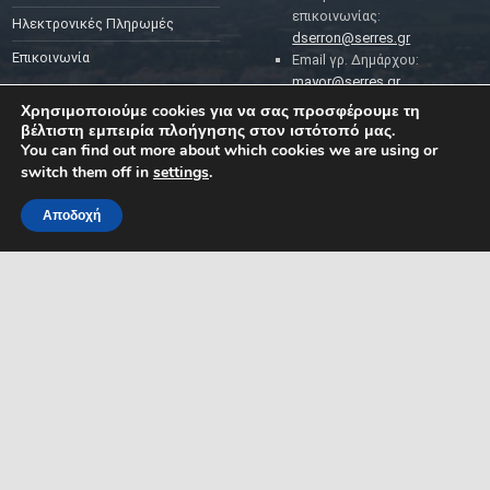
επικοινωνίας:
Ηλεκτρονικές Πληρωμές
dserron@serres.gr
Επικοινωνία
Email γρ. Δημάρχου:
mayor@serres.gr
Email DPO (Υπευθύνου
Χρησιμοποιούμε cookies για να σας προσφέρουμε τη
Προστασίας Δεδομένων):
βέλτιστη εμπειρία πλοήγησης στον ιστότοπό μας.
dpo@serres.gr
You can find out more about which cookies we are using or
Τηλέφωνο DPO: 2109761865
switch them off in
settings
.
Αποδοχή
MENU
ΡΟΗ ΕΙΔΗΣΕΩΝ
ΣΥΜΠΑΡΑΣΤΑΤΗΣ ΤΟΥ
ΔΗΜΟΤΗ ΚΑΙ ΤΗΣ
ΕΠΙΧΕΙΡΗΣΗΣ
Δελτία Τύπου
Προκηρύξεις θέσεων
Διεύθυνση: Κ. Καραμανλή 1,
Σέρρες, Μακεδονία, Ελλάδα
Ανακοινώσεις
Email:
Ανακοινώσεις Αντιδημάρχων
symparastatis@serres.gr
Ώρες λειτουργίας: 9.00-
13.00