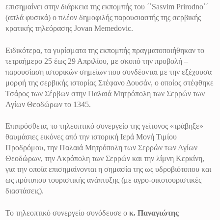
επισημαίνει στην διάρκεια της εκπομπής του ΄΄
Sasvim
Prirodno
΄΄
(απλά φυσικά) ο πλέον δημοφιλής παρουσιαστής της σερβικής
κρατικής τηλεόρασης
Jovan
Memedovic
.
Ειδικότερα, τα γυρίσματα της εκπομπής πραγματοποιήθηκαν το
τετραήμερο 25 έως 29 Απριλίου, με σκοπό την προβολή –
παρουσίαση ιστορικών σημείων που συνδέονται με την εξέχουσα
μορφή της σερβικής ιστορίας Στέφανο Δουσάν, ο οποίος στέφθηκε
Τσάρος των Σέρβων στην Παλαιά Μητρόπολη των Σερρών των
Αγίων Θεοδώρων το 1345.
Επιπρόσθετα, το τηλεοπτικό συνεργείο της γείτονος «τράβηξε»
θαυμάσιες εικόνες από την ιστορική Ιερά Μονή Τιμίου
Προδρόμου, την Παλαιά Μητρόπολη των Σερρών των Αγίων
Θεοδώρων, την Ακρόπολη των Σερρών και την λίμνη Κερκίνη,
για την οποία επισημαίνονται η σημασία της ως υδροβιότοπου και
ως πρότυπου τουριστικής ανάπτυξης (με αγρο-οικοτουριστικές
διαστάσεις).
Το τηλεοπτικό συνεργείο συνόδευσε ο
κ. Παναγιώτης