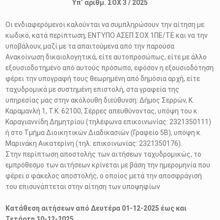
Υπ’ αριθμ. ΣΟΧ 3 / 2025
Οι ενδιαφερόμενοι καλούνται να συμπληρώσουν την αίτηση με
κωδικό, κατά περίπτωση, ΕΝΤΥΠΟ ΑΣΕΠ ΣΟΧ 1ΠΕ/ΤΕ και να την
υποβάλουν, μαζί με τα απαιτούμενα από την παρούσα
Ανακοίνωση δικαιολογητικά, είτε αυτοπροσώπως, είτε με άλλο
εξουσιοδοτημένο από αυτούς πρόσωπο, εφόσον η εξουσιοδότηση
φέρει την υπογραφή τους θεωρημένη από δημόσια αρχή, είτε
ταχυδρομικά με συστημένη επιστολή, στα γραφεία της
υπηρεσίας μας στην ακόλουθη διεύθυνση: Δήμος Σερρών, Κ.
Καραμανλή 1, Τ.Κ. 62100, Σέρρες απευθύνοντας, υπόψη του κ.
Καραγιαννίδη Δημητρίου (τηλέφωνα επικοινωνίας: 2321350111)
ή στο Τμήμα Διοικητικών Διαδικασιών (Γραφείο 5Β), υπόψη κ.
Μαρινάκη Αικατερίνη (τηλ. επικοινωνίας: 2321350176).
Στην περίπτωση αποστολής των αιτήσεων ταχυδρομικώς, το
εμπρόθεσμο των αιτήσεων κρίνεται με βάση την ημερομηνία που
φέρει ο φάκελος αποστολής, ο οποίος μετά την αποσφράγισή
του επισυνάπτεται στην αίτηση των υποψηφίων
Κατάθεση αιτήσεων από Δευτέρα 01-12-2025 έως και
Τετάρτη 10-12-2025