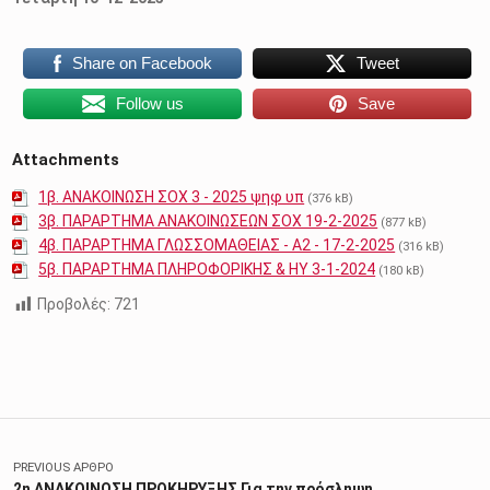
Share on Facebook
Tweet
Follow us
Save
Attachments
1β. ΑΝΑΚΟΙΝΩΣΗ ΣΟΧ 3 - 2025 ψηφ υπ
(376 kB)
3β. ΠΑΡΑΡΤΗΜΑ ΑΝΑΚΟΙΝΩΣΕΩΝ ΣΟΧ 19-2-2025
(877 kB)
4β. ΠΑΡΑΡΤΗΜΑ ΓΛΩΣΣΟΜΑΘΕΙΑΣ - Α2 - 17-2-2025
(316 kB)
5β. ΠΑΡΑΡΤΗΜΑ ΠΛΗΡΟΦΟΡΙΚΗΣ & ΗΥ 3-1-2024
(180 kB)
Προβολές:
721
Skip back to main navigation
Πλοήγηση άρθρων
PREVIOUS ΆΡΘΡΟ
2η ΑΝΑΚΟΙΝΩΣΗ ΠΡΟΚΗΡΥΞΗΣ Για την πρόσληψη