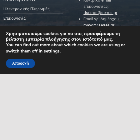
Κεντρικό email
επικοινωνίας:
Ηλεκτρονικές Πληρωμές
dserron@serres.gr
Επικοινωνία
Email γρ. Δημάρχου:
mayor@serres.gr
Email DPO (Υπευθύνου
Χρησιμοποιούμε cookies για να σας προσφέρουμε τη
Προστασίας Δεδομένων):
βέλτιστη εμπειρία πλοήγησης στον ιστότοπό μας.
dpo@serres.gr
You can find out more about which cookies we are using or
Τηλέφωνο DPO: 2109761865
switch them off in
settings
.
Αποδοχή
MENU
ΡΟΗ ΕΙΔΗΣΕΩΝ
ΣΥΜΠΑΡΑΣΤΑΤΗΣ ΤΟΥ
ΔΗΜΟΤΗ ΚΑΙ ΤΗΣ
ΕΠΙΧΕΙΡΗΣΗΣ
Δελτία Τύπου
Προκηρύξεις θέσεων
Διεύθυνση: Κ. Καραμανλή 1,
Σέρρες, Μακεδονία, Ελλάδα
Ανακοινώσεις
Email:
Ανακοινώσεις Αντιδημάρχων
symparastatis@serres.gr
Ώρες λειτουργίας: 9.00-
13.00