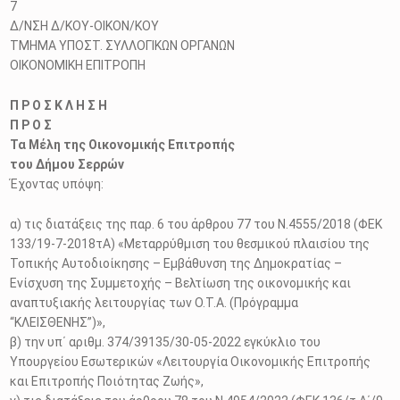
7
Δ/ΝΣΗ Δ/ΚΟΥ-ΟΙΚΟΝ/ΚΟΥ
ΤΜΗΜΑ ΥΠΟΣΤ. ΣΥΛΛΟΓΙΚΩΝ ΟΡΓΑΝΩΝ
ΟΙΚΟΝΟΜΙΚΗ ΕΠΙΤΡΟΠΗ
Π Ρ Ο Σ Κ Λ Η Σ Η
Π Ρ Ο Σ
Τα Μέλη της Οικονομικής Επιτροπής
του Δήμου Σερρών
Έχοντας υπόψη:
α) τις διατάξεις της παρ. 6 του άρθρου 77 του Ν.4555/2018 (ΦΕΚ
133/19-7-2018τΑ) «Μεταρρύθμιση του θεσμικού πλαισίου της
Τοπικής Αυτοδιοίκησης – Εμβάθυνση της Δημοκρατίας –
Ενίσχυση της Συμμετοχής – Βελτίωση της οικονομικής και
αναπτυξιακής λειτουργίας των Ο.Τ.Α. (Πρόγραμμα
“ΚΛΕΙΣΘΕΝΗΣ”)»,
β) την υπ΄ αριθμ. 374/39135/30-05-2022 εγκύκλιο του
Υπουργείου Εσωτερικών «Λειτουργία Οικονομικής Επιτροπής
και Επιτροπής Ποιότητας Ζωής»,