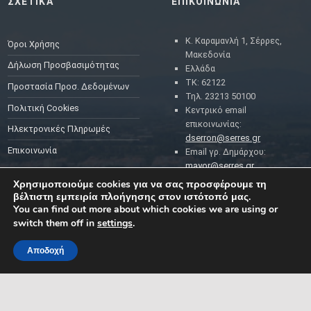
ΣΧΕΤΙΚΑ
ΕΠΙΚΟΙΝΩΝΙΑ
Κ. Καραμανλή 1, Σέρρες,
Όροι Χρήσης
Μακεδονία
Δήλωση Προσβασιμότητας
Ελλάδα
ΤΚ: 62122
Προστασία Προσ. Δεδομένων
Τηλ. 23213 50100
Πολιτική Cookies
Κεντρικό email
επικοινωνίας:
Ηλεκτρονικές Πληρωμές
dserron@serres.gr
Επικοινωνία
Email γρ. Δημάρχου:
mayor@serres.gr
Email DPO (Υπευθύνου
Χρησιμοποιούμε cookies για να σας προσφέρουμε τη
Προστασίας Δεδομένων):
βέλτιστη εμπειρία πλοήγησης στον ιστότοπό μας.
dpo@serres.gr
You can find out more about which cookies we are using or
Τηλέφωνο DPO: 2109761865
switch them off in
settings
.
Αποδοχή
MENU
ΡΟΗ ΕΙΔΗΣΕΩΝ
ΣΥΜΠΑΡΑΣΤΑΤΗΣ ΤΟΥ
ΔΗΜΟΤΗ ΚΑΙ ΤΗΣ
ΕΠΙΧΕΙΡΗΣΗΣ
Δελτία Τύπου