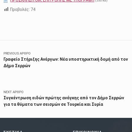
(330 kB)
Προβολές:
74
Skip back to main navigation
Πλοήγηση άρθρων
PREVIOUS ΆΡΘΡΟ
Γραφείο Στήριξης Ανέργων: Νέα υποστηρικτική δομή από τον
Δήμο Σερρών
NEXT ΆΡΘΡΟ
Συγκέντρωση ειδών πρώτης ανάγκης από τον Δήμο Σερρών
για τα θύματα των σεισμών σε Τουρκία και Συρία