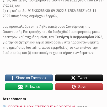
γ) τις διατάξεις του άρθρου 78 του Ν.4954/2022 (ΦΕΚ 136/τ.Α΄/9-
7-2022) και
δ) τις υπ’ αριθμ. 915/33288/30-09-2022 & 1252/38521/03-11-
2022 αποφάσεις Δημάρχου Σερρών,
σας προσκαλούμε στην 7η Κατεπείγουσα Συνεδρίαση της
Οικονομικής Επιτροπής, που θα διεξαχθεί δια περιφοράς μέσω
ηλεκτρονικού ταχυδρομείου, την
Τετάρτη 8 Φεβρουαρίου 2023
,
για την συζήτηση και λήψη αποφάσεων στα παρακάτω θέματα
της ημερήσιας διάταξης, αφού εγκριθεί: α) το κατεπείγον της
διαδικασίας και β) ο κατεπείγον χαρακτήρας των θεμάτων:
Share on Facebook
Tweet
Follow us
Save
Attachments
ΠΡΟΣΚΛΗΣΗ ΟΙΚ. ΕΠΙΤΡΟΠΗΣ ΜΕ ΥΠΟΓΡΑΦΗ