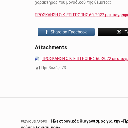
χαρακτήρας του μοναδικού της θέματος:
ΠΡΟΣΚΛΗΣΗ ΟΙΚ. ΕΠΙΤΡΟΠΗΣ 60-2022 με υπογραφ
Share on Facebook
T
Attachments
ΠΡΟΣΚΛΗΣΗ ΟΙΚ. ΕΠΙΤΡΟΠΗΣ 60-2022 με υπογ
Προβολές:
73
Skip back to main navigation
Πλοήγηση άρθρων
Ηλεκτρονικός διαγωνισμός για την «Π
PREVIOUS ΆΡΘΡΟ
χρήσης λογισμικού»