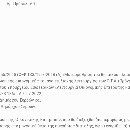
σκλ.: 60
Ν.4555/2018 (ΦΕΚ 133/19-7-2018τΑ) «Μεταρρύθμιση του θεσμικού πλα
ση της οικονομικής και αναπτυξιακής λειτουργίας των Ο.Τ.Α. (Πρόγ
ο του Υπουργείου Εσωτερικών «Λειτουργία Οικονομικής Επιτροπής κ
ΦΕΚ 136/τ.Α΄/9-7-2022),
 Δημάρχου Σερρών και
η Δημάρχου Σερρών,
αση της Οικονομικής Επιτροπής, που θα διεξαχθεί δια περιφοράς μ
ασης στο μοναδικό θέμα της ημερήσιας διάταξης, αφού εγκριθεί: α) τ