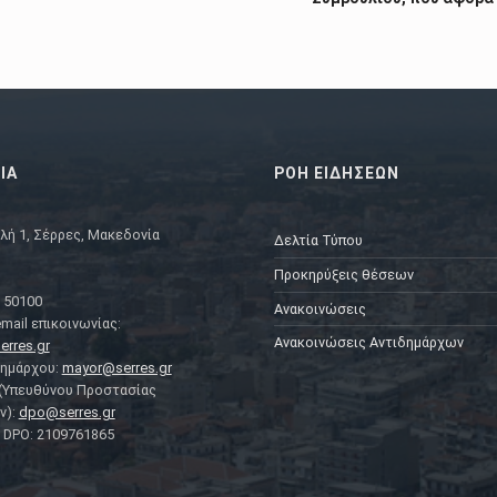
ΙΑ
ΡΟΗ ΕΙΔΗΣΕΩΝ
λή 1, Σέρρες, Μακεδονία
Δελτία Τύπου
Προκηρύξεις θέσεων
 50100
Ανακοινώσεις
mail επικοινωνίας:
Ανακοινώσεις Αντιδημάρχων
erres.gr
Δημάρχου:
mayor@serres.gr
 (Υπευθύνου Προστασίας
ν):
dpo@serres.gr
DPO: 2109761865