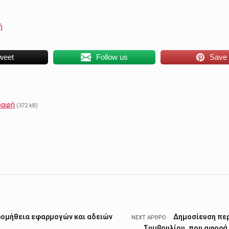
ή
weet
Follow us
Save
ραφή
(372 kB)
ρομήθεια εφαρμογών και αδειών
Δημοσίευση περ
NEXT ΆΡΘΡΟ
Συμβουλίου, που αφορά