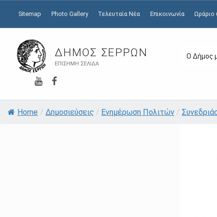
Sitemap
Photo Gallery
Τελευταία Νέα
Επικοινωνία
Ωράριο
ΔΉΜΟΣ ΣΕΡΡΏΝ
Ο Δήμος 
ΕΠΊΣΗΜΗ ΣΕΛΊΔΑ
YouTube
Facebook
Home
/
Δημοσιεύσεις
/
Ενημέρωση Πολιτών
/
Συνεδριά