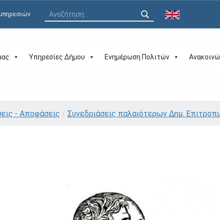
Αναζήτηση για:
 υπηρεσιών
μας
Υπηρεσίες Δήμου
Ενημέρωση Πολιτών
Ανακοινώ
σεις - Αποφάσεις
/
Συνεδριάσεις παλαιότερων Δημ. Επιτροπών