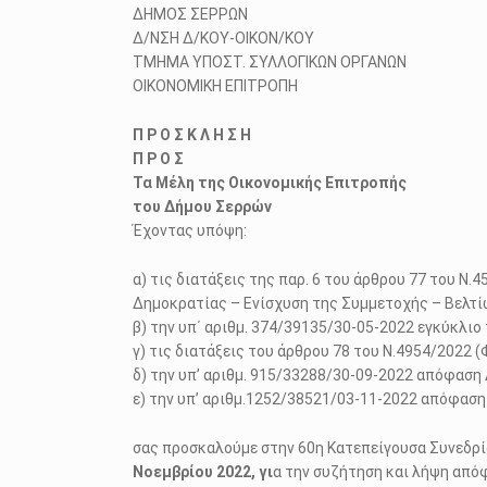
ΔΗΜΟΣ ΣΕΡΡΩΝ Αρ. Πρό
Δ/ΝΣΗ Δ/ΚΟΥ-ΟΙΚΟΝ/ΚΟΥ
ΤΜΗΜΑ ΥΠΟΣΤ. ΣΥΛΛΟΓΙΚΩΝ ΟΡΓΑΝΩΝ
ΟΙΚΟΝΟΜΙΚΗ ΕΠΙΤΡΟΠΗ
Π Ρ Ο Σ Κ Λ Η Σ Η
Π Ρ Ο Σ
Τα Μέλη της Οικονομικής Επιτροπής
του Δήμου Σερρών
Έχοντας υπόψη:
α) τις διατάξεις της παρ. 6 του άρθρου 77 του 
Δημοκρατίας – Ενίσχυση της Συμμετοχής – Βελτίω
β) την υπ΄ αριθμ. 374/39135/30-05-2022 εγκύκλι
γ) τις διατάξεις του άρθρου 78 του Ν.4954/2022 (
δ) την υπ’ αριθμ. 915/33288/30-09-2022 απόφαση
ε) την υπ’ αριθμ.1252/38521/03-11-2022 απόφασ
σας προσκαλούμε στην 60η Κατεπείγουσα Συνεδρί
Νοεμβρίου 2022, γι
α την συζήτηση και λήψη απόφ