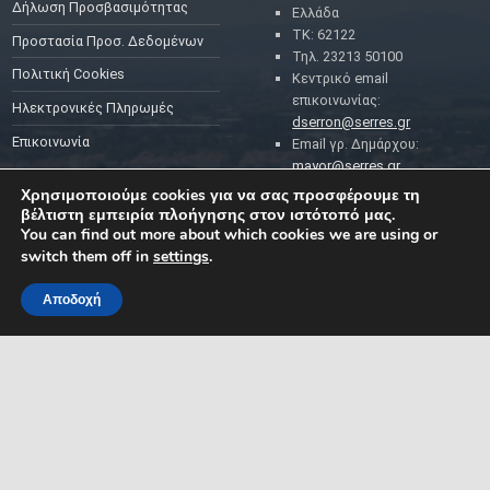
Δήλωση Προσβασιμότητας
Ελλάδα
ΤΚ: 62122
Προστασία Προσ. Δεδομένων
Τηλ. 23213 50100
Πολιτική Cookies
Κεντρικό email
επικοινωνίας:
Ηλεκτρονικές Πληρωμές
dserron@serres.gr
Επικοινωνία
Email γρ. Δημάρχου:
mayor@serres.gr
Email DPO (Υπευθύνου
Χρησιμοποιούμε cookies για να σας προσφέρουμε τη
Προστασίας Δεδομένων):
βέλτιστη εμπειρία πλοήγησης στον ιστότοπό μας.
dpo@serres.gr
You can find out more about which cookies we are using or
Τηλέφωνο DPO: 2109761865
switch them off in
settings
.
Αποδοχή
MENU
ΡΟΗ ΕΙΔΗΣΕΩΝ
ΣΥΜΠΑΡΑΣΤΑΤΗΣ ΤΟΥ
ΔΗΜΟΤΗ ΚΑΙ ΤΗΣ
ΕΠΙΧΕΙΡΗΣΗΣ
Δελτία Τύπου
Προκηρύξεις θέσεων
Διεύθυνση: Κ. Καραμανλή 1,
Σέρρες, Μακεδονία, Ελλάδα
Ανακοινώσεις
Email:
Ανακοινώσεις Αντιδημάρχων
symparastatis@serres.gr