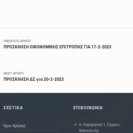
Skip back to main navigation
Πλοήγηση άρθρων
PREVIOUS ΆΡΘΡΟ
ΠΡΟΣΚΛΗΣΗ ΟΙΚΟΝΟΜΙΚΗΣ ΕΠΙΤΡΟΠΗΣ ΓΙΑ 17-2-2023
NEXT ΆΡΘΡΟ
ΠΡΟΣΚΛΗΣΗ ΔΣ για 20-2-2023
ΣΧΕΤΙΚΑ
ΕΠΙΚΟΙΝΩΝΙΑ
Κ. Καραμανλή 1, Σέρρες,
Όροι Χρήσης
Μακεδονία