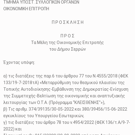
ΤΜΗΜΑ ΥΠΟΣΤ. ΣΥΛΛΟΓΙΚΩΝ ΟΡΓΑΝΩΝ
ΟΙΚΟΝΟΜΙΚΗ ΕΠΙΤΡΟΠΗ
Π Ρ Ο Σ Κ Λ Η Σ Η
Π Ρ Ο Σ
Τα Μέλη της Οικονομικής Επιτροπής
του Δήμου Σερρών
Έχοντας υπόψη:
α) τις διατάξεις της παρ.6 του άρθρου 77 του Ν.4555/2018 (ΦΕΚ
133/19-7-2018τΑ) «Μεταρρύθμιση του θεσμικού πλαισίου της
Τοπικής Αυτοδιοίκησης-Εμβάθυνση της Δημοκρατίας-Ενίσχυση
της Συμμετοχής-Βελτίωση της οικονομικής και αναπτυξιακής
λειτουργίας των Ο.Τ.Α. (Πρόγραμμα “ΚΛΕΙΣΘΕΝΗΣ”»),
β) Τις αριθμ. 374/39135/30-05-2022 και 380/39456/15-06-2022
εγκυκλίους του Υπουργείου Εσωτερικών,
γ) τις διατάξεις του άρθρο 78 του ν.4954/2022 (ΦΕΚ 136/τ.Α/9-7-
2022) και