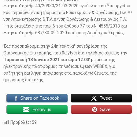
– την υπ’ αριθμ. 40/20930/31-03-2020 εγκύκλιο του Υπουργείου
Εσωτερικών, Γενική Γραμματεία Εσωτερικών & Οργάνωσης, Γεν. Δ/
νση Αποκέντρωσης & Τ.Α Δ/νση Οργάνωσης & Λειτουργίας Τ.Α.
– τις διατάξεις της παρ. 6 του άρθρου 77 του Ν. 4555/2018 και
– την υπ’ αριθμ. 687/30-09-2020 απόφαση Δημάρχου Σερρών,
Σας προσκαλούμε, στην 24η τακτική συνεδρίαση της
Οικονομικής Επιτροπής, που θα γίνει δια τηλεδιασκέψεως την
Παρασκευή 18 Ιουνίου 2021 και ώρα 12:00′ μ.
, μέσω της
ηλεκτρονικής πλατφόρμας τηλεδιασκέψεων WEBEX, για
συζήτηση και λήψη απόφασης στα παρακάτω θέματα της
ημερήσιας διάταξης:
Share on Facebook
Tweet
Follow us
Save
Προβολές:
59