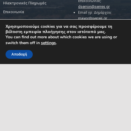
επικοινωνίας:
Ηλεκτρονικές Πληρωμές
dserron@serres.gr
Επικοινωνία
Email γρ. Δημάρχου:
mayor@serres.gr
Email DPO (Υπευθύνου
Χρησιμοποιούμε cookies για να σας προσφέρουμε τη
Προστασίας Δεδομένων):
βέλτιστη εμπειρία πλοήγησης στον ιστότοπό μας.
dpo@serres.gr
You can find out more about which cookies we are using or
Τηλέφωνο DPO: 2109761865
switch them off in
settings
.
Αποδοχή
MENU
ΡΟΗ ΕΙΔΗΣΕΩΝ
ΣΥΜΠΑΡΑΣΤΑΤΗΣ ΤΟΥ
ΔΗΜΟΤΗ ΚΑΙ ΤΗΣ
ΕΠΙΧΕΙΡΗΣΗΣ
Δελτία Τύπου
Προκηρύξεις θέσεων
Διεύθυνση: Κ. Καραμανλή 1,
Σέρρες, Μακεδονία, Ελλάδα
Ανακοινώσεις
Email:
Ανακοινώσεις Αντιδημάρχων
symparastatis@serres.gr
Ώρες λειτουργίας: 9.00-
13.00