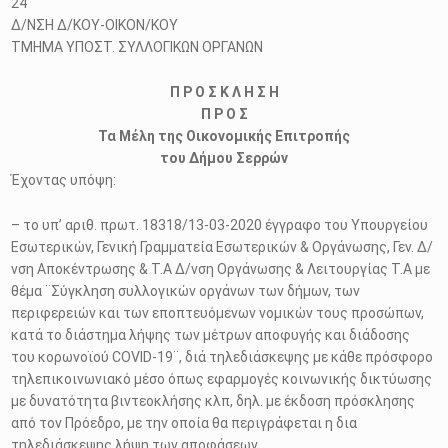
24
Δ/ΝΣΗ Δ/ΚΟΥ-ΟΙΚΟΝ/ΚΟΥ
ΤΜΗΜΑ ΥΠΟΣΤ. ΣΥΛΛΟΓΙΚΩΝ ΟΡΓΑΝΩΝ
Π Ρ Ο Σ Κ Λ Η Σ Η
Π Ρ Ο Σ
Τα Μέλη της Οικονομικής Επιτροπής
του Δήμου Σερρών
Έχοντας υπόψη:
– το υπ’ αριθ. πρωτ. 18318/13-03-2020 έγγραφο του Υπουργείου
Εσωτερικών, Γενική Γραμματεία Εσωτερικών & Οργάνωσης, Γεν. Δ/
νση Αποκέντρωσης & Τ.Α Δ/νση Οργάνωσης & Λειτουργίας Τ.Α με
θέμα ¨Σύγκληση συλλογικών οργάνων των δήμων, των
περιφερειών και των εποπτευόμενων νομικών τους προσώπων,
κατά το διάστημα λήψης των μέτρων αποφυγής και διάδοσης
του κορωνοϊού COVID-19¨, διά τηλεδιάσκεψης με κάθε πρόσφορο
τηλεπικοινωνιακό μέσο όπως εφαρμογές κοινωνικής δικτύωσης
με δυνατότητα βιντεοκλήσης κλπ, δηλ. με έκδοση πρόσκλησης
από τον Πρόεδρο, με την οποία θα περιγράφεται η δια
τηλεδιάσκεψης λήψη των αποφάσεων,