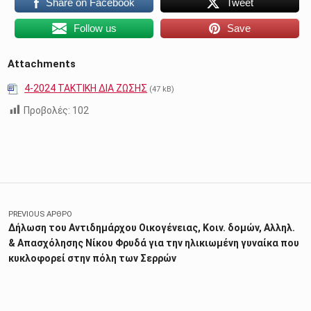
Share on Facebook
Tweet
Follow us
Save
Attachments
4-2024 ΤΑΚΤΙΚΗ ΔΙΑ ΖΩΣΗΣ
(47 kB)
Προβολές:
102
Skip back to main navigation
Πλοήγηση άρθρων
PREVIOUS ΆΡΘΡΟ
Δήλωση του Αντιδημάρχου Οικογένειας, Κοιν. δομών, Αλληλ.
& Απασχόλησης Νίκου Φρυδά για την ηλικιωμένη γυναίκα που
κυκλοφορεί στην πόλη των Σερρών