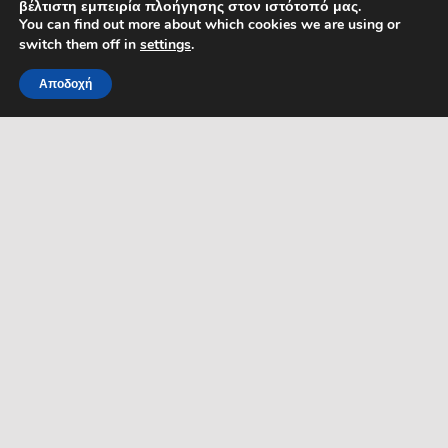
Προστασίας Δεδομένων):
βέλτιστη εμπειρία πλοήγησης στον ιστότοπό μας.
dpo@serres.gr
You can find out more about which cookies we are using or
Τηλέφωνο DPO: 2109761865
switch them off in
settings
.
Αποδοχή
MENU
ΡΟΗ ΕΙΔΗΣΕΩΝ
ΣΥΜΠΑΡΑΣΤΑΤΗΣ ΤΟΥ
ΔΗΜΟΤΗ ΚΑΙ ΤΗΣ
ΕΠΙΧΕΙΡΗΣΗΣ
Δελτία Τύπου
Προκηρύξεις θέσεων
Διεύθυνση: Κ. Καραμανλή 1,
Σέρρες, Μακεδονία, Ελλάδα
Ανακοινώσεις
Email:
Ανακοινώσεις Αντιδημάρχων
symparastatis@serres.gr
Ώρες λειτουργίας: 9.00-
13.00