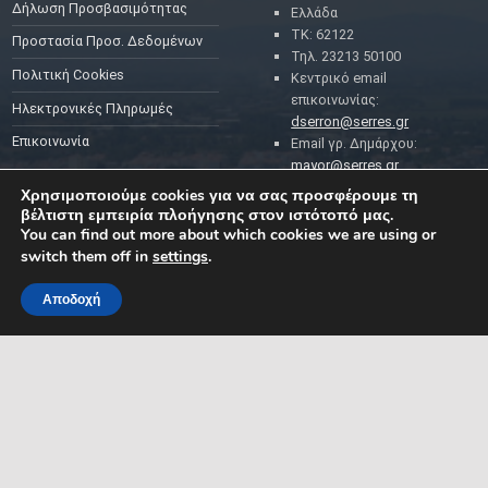
Δήλωση Προσβασιμότητας
Ελλάδα
ΤΚ: 62122
Προστασία Προσ. Δεδομένων
Τηλ. 23213 50100
Πολιτική Cookies
Κεντρικό email
επικοινωνίας:
Ηλεκτρονικές Πληρωμές
dserron@serres.gr
Επικοινωνία
Email γρ. Δημάρχου:
mayor@serres.gr
Email DPO (Υπευθύνου
Χρησιμοποιούμε cookies για να σας προσφέρουμε τη
Προστασίας Δεδομένων):
βέλτιστη εμπειρία πλοήγησης στον ιστότοπό μας.
dpo@serres.gr
You can find out more about which cookies we are using or
Τηλέφωνο DPO: 2109761865
switch them off in
settings
.
Αποδοχή
MENU
ΡΟΗ ΕΙΔΗΣΕΩΝ
ΣΥΜΠΑΡΑΣΤΑΤΗΣ ΤΟΥ
ΔΗΜΟΤΗ ΚΑΙ ΤΗΣ
ΕΠΙΧΕΙΡΗΣΗΣ
Δελτία Τύπου
Προκηρύξεις θέσεων
Διεύθυνση: Κ. Καραμανλή 1,
Σέρρες, Μακεδονία, Ελλάδα
Ανακοινώσεις
Email:
Ανακοινώσεις Αντιδημάρχων
symparastatis@serres.gr