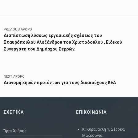
Πλοήγηση άρθρων
PREVIOUS ΆΡΘΡΟ
Διαπίστωση λύσεως εργασιακής σχέσεως του
Σταυρόπουλου Αλεξάνδρου του Χριστοδούλου , Ειδικού
Συνεργάτη του Δημάρχου Σερρών.
NEXT ΆΡΘΡΟ
Διανομή Ξηρών προϊόντων για τους δικαιούχους ΚΕΑ
ΣΧΕΤΙΚΑ
ΕΠΙΚΟΙΝΩΝΙΑ
Κ. Καραμανλή 1, Σέρρες,
Όροι Χρήσης
Μακεδονία