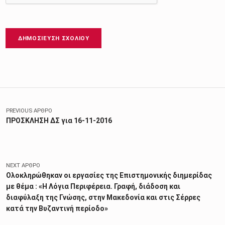
Πλοήγηση άρθρων
PREVIOUS ΆΡΘΡΟ
ΠΡΟΣΚΛΗΣΗ ΔΣ για 16-11-2016
NEXT ΆΡΘΡΟ
Ολοκληρώθηκαν οι εργασίες της Επιστημονικής διημερίδας
με θέμα : «Η Λόγια Περιφέρεια. Γραφή, διάδοση και
διαφύλαξη της Γνώσης, στην Μακεδονία και στις Σέρρες
κατά την Βυζαντινή περίοδο»