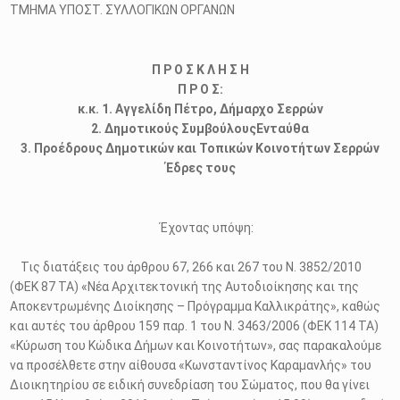
ΤΜΗΜΑ ΥΠΟΣΤ. ΣΥΛΛΟΓΙΚΩΝ ΟΡΓΑΝΩΝ
Π Ρ Ο Σ Κ Λ Η Σ Η
Π Ρ Ο Σ:
κ.κ. 1. Αγγελίδη Πέτρο, Δήμαρχο Σερρών
2. Δημοτικούς ΣυμβούλουςΕνταύθα
3. Προέδρους Δημοτικών και Τοπικών Κοινοτήτων Σερρών
Έδρες τους
Έχοντας υπόψη:
Τις διατάξεις του άρθρου 67, 266 και 267 του Ν. 3852/2010
(ΦΕΚ 87 ΤΑ) «Νέα Αρχιτεκτονική της Αυτοδιοίκησης και της
Αποκεντρωμένης Διοίκησης – Πρόγραμμα Καλλικράτης», καθώς
και αυτές του άρθρου 159 παρ. 1 του Ν. 3463/2006 (ΦΕΚ 114 ΤΑ)
«Κύρωση του Κώδικα Δήμων και Κοινοτήτων», σας παρακαλούμε
να προσέλθετε στην αίθουσα «Κωνσταντίνος Καραμανλής» του
Διοικητηρίου σε ειδική συνεδρίαση του Σώματος, που θα γίνει