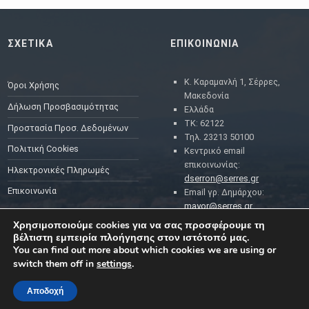
ΣΧΕΤΙΚΑ
ΕΠΙΚΟΙΝΩΝΙΑ
Κ. Καραμανλή 1, Σέρρες,
Όροι Χρήσης
Μακεδονία
Δήλωση Προσβασιμότητας
Ελλάδα
ΤΚ: 62122
Προστασία Προσ. Δεδομένων
Τηλ. 23213 50100
Πολιτική Cookies
Κεντρικό email
επικοινωνίας:
Ηλεκτρονικές Πληρωμές
dserron@serres.gr
Επικοινωνία
Email γρ. Δημάρχου:
mayor@serres.gr
Email DPO (Υπευθύνου
Χρησιμοποιούμε cookies για να σας προσφέρουμε τη
Προστασίας Δεδομένων):
βέλτιστη εμπειρία πλοήγησης στον ιστότοπό μας.
dpo@serres.gr
You can find out more about which cookies we are using or
Τηλέφωνο DPO: 2109761865
switch them off in
settings
.
Αποδοχή
MENU
ΡΟΗ ΕΙΔΗΣΕΩΝ
ΣΥΜΠΑΡΑΣΤΑΤΗΣ ΤΟΥ