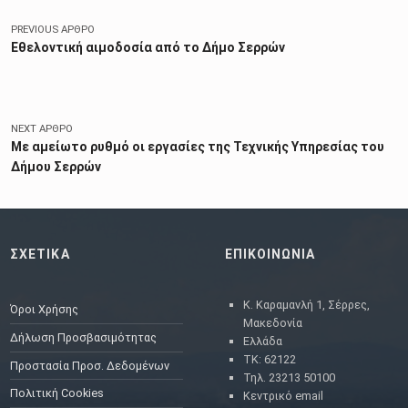
PREVIOUS ΆΡΘΡΟ
Εθελοντική αιμοδοσία από το Δήμο Σερρών
NEXT ΆΡΘΡΟ
Με αμείωτο ρυθμό οι εργασίες της Τεχνικής Υπηρεσίας του
Δήμου Σερρών
ΣΧΕΤΙΚΑ
ΕΠΙΚΟΙΝΩΝΙΑ
Κ. Καραμανλή 1, Σέρρες,
Όροι Χρήσης
Μακεδονία
Δήλωση Προσβασιμότητας
Ελλάδα
ΤΚ: 62122
Προστασία Προσ. Δεδομένων
Τηλ. 23213 50100
Πολιτική Cookies
Κεντρικό email