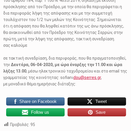
του άρθρου 184, παρ. 1 του Ν. 4635/2019, δηλαδή με έκδοση
πρόσκλησης από τον Πρόεδρο, με την οποία θα περιγράφεται η
δια περιφοράς λήψη της απόφασης και με την συμμετοχή
τουλάχιστον του 1/2 των μελών της Κοινότητας. Σημειώνεται
ότι η απόφαση που θα ληφθεί κατόπιν της ως άνω πρόσκλησης,
θα ανακοινωθεί από τον Πρόεδρο της Κοινότητας Σερρών, στην
πρώτη, μετά την λήψη της απόφασης, τακτική συνεδρίαση.
σας καλούμε
σε τακτική συνεδρίαση, δια περιφοράς, που θα πραγματοποιηθεί,
την
Δευτέρα, 06-04-2020, με ώρα έναρξης την 11.00 και ώρα
λήξης 13.00
, μέσω ηλεκτρονικού ταχυδρομείου και στο email της
γραμματείας της κοινότητας: sofianι
dou@serres.gr
,
με μοναδικό θέμα ημερήσιας διάταξης:
Share on Facebook
Tweet
Follow us
Save
Προβολές:
95