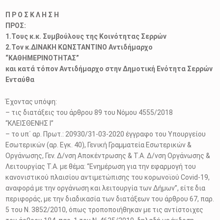
Π Ρ Ο Σ Κ Λ Η Σ Η
ΠΡΟΣ:
1.Τους κ.κ. Συμβούλους της Κοινότητας Σερρών
2.Τον κ.ΔΙΝΑΚΗ ΚΩΝΣΤΑΝΤΙΝΟ Αντιδήμαρχο
“ΚΑΘΗΜΕΡΙΝΟΤΗΤΑΣ”
και κατά τόπον Αντιδήμαρχο στην Δημοτική Ενότητα Σερρών
Ενταύθα
Έχοντας υπόψη:
– τις διατάξεις του άρθρου 89 του Νόμου 4555/2018
“ΚΛΕΙΣΘΕΝΗΣ Ι”
– το υπ΄ αρ. Πρωτ.: 20930/31-03-2020 έγγραφο του Υπουργείου
Εσωτερικών (αρ. Εγκ. 40), Γενική Γραμματεία Εσωτερικών &
Οργάνωσης, Γεν. Δ/νση Αποκέντρωσης & Τ.Α. Δ/νση Οργάνωσης &
Λειτουργίας Τ.Α. με θέμα: “Ενημέρωση για την εφαρμογή του
κανονιστικού πλαισίου αντιμετώπισης του κορωνοϊού Covid-19,
αναφορά με την οργάνωση και λειτουργία των Δήμων”, είτε δια
περιφοράς, με την διαδικασία των διατάξεων του άρθρου 67, παρ.
5 του Ν. 3852/2010, όπως τροποποιήθηκαν με τις αντίστοιχες