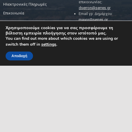
επικοινωνίας:
Ηλεκτρονικές Πληρωμές
dserron@serres.gr
Επικοινωνία
Email γρ. Δημάρχου:
mayor@serres.gr
Email DPO (Υπευθύνου
Χρησιμοποιούμε cookies για να σας προσφέρουμε τη
Προστασίας Δεδομένων):
βέλτιστη εμπειρία πλοήγησης στον ιστότοπό μας.
dpo@serres.gr
You can find out more about which cookies we are using or
Τηλέφωνο DPO: 2109761865
switch them off in
settings
.
Αποδοχή
MENU
ΡΟΗ ΕΙΔΗΣΕΩΝ
ΣΥΜΠΑΡΑΣΤΑΤΗΣ ΤΟΥ
ΔΗΜΟΤΗ ΚΑΙ ΤΗΣ
ΕΠΙΧΕΙΡΗΣΗΣ
Δελτία Τύπου
Προκηρύξεις θέσεων
Διεύθυνση: Κ. Καραμανλή 1,
Σέρρες, Μακεδονία, Ελλάδα
Ανακοινώσεις
Email:
Ανακοινώσεις Αντιδημάρχων
symparastatis@serres.gr
Ώρες λειτουργίας: 9.00-
13.00