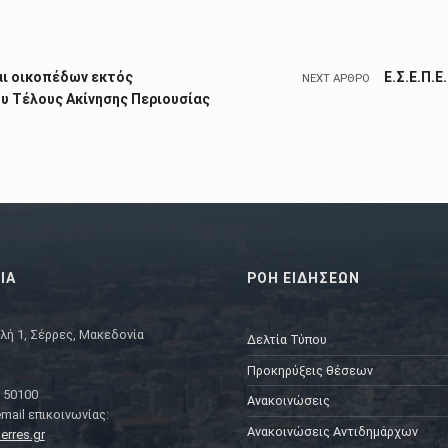
αι οικοπέδων εκτός
Ε.Σ.Ε.Π.
NEXT ΆΡΘΡΟ
υ Τέλους Ακίνησης Περιουσίας
ΙΑ
ΡΟΗ ΕΙΔΗΣΕΩΝ
λή 1, Σέρρες, Μακεδονία
Δελτία Τύπου
Προκηρύξεις θέσεων
 50100
Ανακοινώσεις
mail επικοινωνίας:
Ανακοινώσεις Αντιδημάρχων
erres.gr