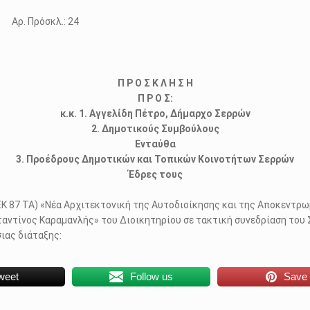
σκλ.: 24
Π Ρ Ο Σ Κ Λ Η Σ Η
Π Ρ Ο Σ:
κ.κ. 1. Αγγελίδη Πέτρο, Δήμαρχο Σερρών
2. Δημοτικούς Συμβούλους
Ενταύθα
3. Προέδρους Δημοτικών και Τοπικών Κοινοτήτων Σερρών
Έδρες τους
ΦΕΚ 87 ΤΑ) «Νέα Αρχιτεκτονική της Αυτοδιοίκησης και της Αποκεντρ
αντίνος Καραμανλής» του Διοικητηρίου σε τακτική συνεδρίαση του 
ιας διάταξης:
weet
Follow us
Save