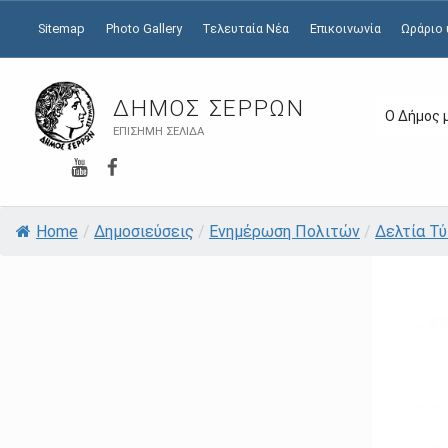
Sitemap
Photo Gallery
Τελευταία Νέα
Επικοινωνία
Ωράριο
ΔΉΜΟΣ ΣΕΡΡΏΝ
Ο Δήμος 
ΕΠΊΣΗΜΗ ΣΕΛΊΔΑ
YouTube
Facebook
Home
/
Δημοσιεύσεις
/
Ενημέρωση Πολιτών
/
Δελτία Τ