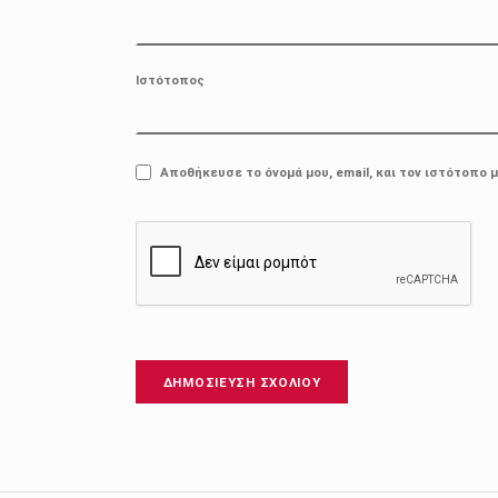
Ιστότοπος
Αποθήκευσε το όνομά μου, email, και τον ιστότοπο 
Πλοήγηση άρθρων