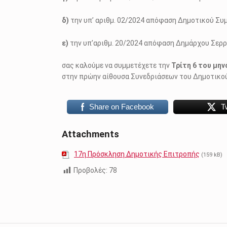
δ)
την υπ’ αριθμ. 02/2024 απόφαση Δημοτικού Συ
ε)
την υπ’αριθμ. 20/2024 απόφαση Δημάρχου Σερρ
σας καλούμε να συμμετέχετε την
Τρίτη 6 του μην
στην πρώην αίθουσα Συνεδριάσεων του Δημοτικού 
Share on Facebook
T
Attachments
17η Πρόσκληση Δημοτικής Επιτροπής
(159 kB)
Προβολές:
78
Skip back to main navigation
Πλοήγηση άρθρων