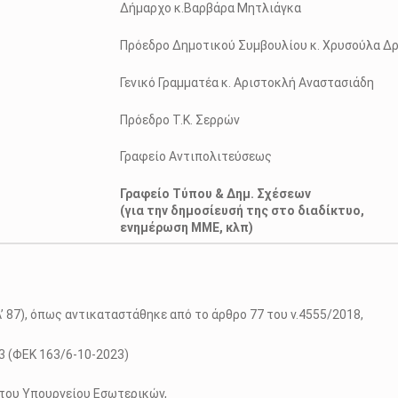
Δήμαρχο κ.Βαρβάρα Μητλιάγκα
Πρόεδρο Δημοτικού Συμβουλίου κ. Χρυσούλα Δρ
Γενικό Γραμματέα κ. Αριστοκλή Αναστασιάδη
Πρόεδρο Τ.Κ. Σερρών
Γραφείο Αντιπολιτεύσεως
Γραφείο Τύπου & Δημ. Σχέσεων
(για την δημοσίευσή της στο διαδίκτυο,
ενημέρωση ΜΜΕ, κλπ)
Α’ 87), όπως αντικαταστάθηκε από το άρθρο 77 του ν.4555/2018,
23 (ΦΕΚ 163/6-10-2023)
 του Υπουργείου Εσωτερικών,