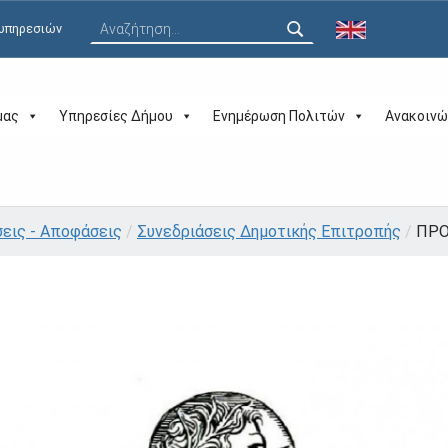
Αναζήτηση για:
 υπηρεσιών
μας
Υπηρεσίες Δήμου
Ενημέρωση Πολιτών
Ανακοινώ
σεις - Αποφάσεις
/
Συνεδριάσεις Δημοτικής Επιτροπής
/
ΠΡΟ