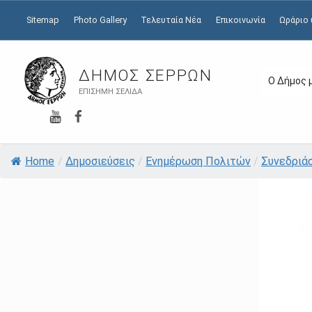
Sitemap
Photo Gallery
Τελευταία Νέα
Επικοινωνία
Ωράριο
ΔΉΜΟΣ ΣΕΡΡΏΝ
Ο Δήμος 
ΕΠΊΣΗΜΗ ΣΕΛΊΔΑ
YouTube
Facebook
Home
/
Δημοσιεύσεις
/
Ενημέρωση Πολιτών
/
Συνεδριά