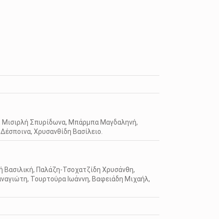
ο, Μισιρλή Σπυρίδωνα, Μπάρμπα Μαγδαληνή,
Δέσποινα, Χρυσανθίδη Βασίλειο.
ή Βασιλική, Παλάζη-Τσοχατζίδη Χρυσάνθη,
ναγιώτη, Τουρτούρα Ιωάννη, Βαφειάδη Μιχαήλ,