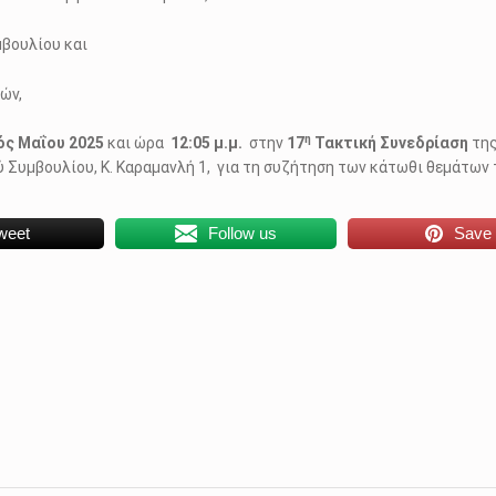
μβουλίου και
ών,
η
ός
Μαΐου
2025
και ώρα
12:05 μ.μ.
στην
17
Τακτική Συνεδρίαση
της
Συμβουλίου, Κ. Καραμανλή 1, για τη συζήτηση των κάτωθι θεμάτων 
weet
Follow us
Save