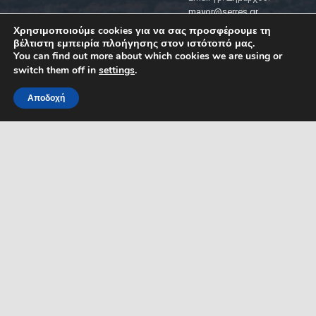
mayor@serres.gr
Email DPO (Υπευθύνου
Χρησιμοποιούμε cookies για να σας προσφέρουμε τη
Προστασίας Δεδομένων):
βέλτιστη εμπειρία πλοήγησης στον ιστότοπό μας.
dpo@serres.gr
You can find out more about which cookies we are using or
Τηλέφωνο DPO: 2109761865
switch them off in
settings
.
Αποδοχή
MENU
ΡΟΗ ΕΙΔΗΣΕΩΝ
ΣΥΜΠΑΡΑΣΤΑΤΗΣ ΤΟΥ
ΔΗΜΟΤΗ ΚΑΙ ΤΗΣ
ΕΠΙΧΕΙΡΗΣΗΣ
Δελτία Τύπου
Προκηρύξεις θέσεων
Διεύθυνση: Κ. Καραμανλή 1,
Σέρρες, Μακεδονία, Ελλάδα
Ανακοινώσεις
Email:
Ανακοινώσεις Αντιδημάρχων
symparastatis@serres.gr
Ώρες λειτουργίας: 9.00-
13.00