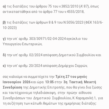
α)
τις διατάξεις του άρθρου 75 του ν.3852/2010 (Α’ 87), όπως
αντικαταστάθηκε από το άρθρο 77 του ν.4555/2018,
β)
τις διατάξεις των άρθρων 8 & 9 του Ν.5056/2023 (ΦΕΚ 163/6-
10-2023)
γ)
την υπ΄ αριθμ. 303/30971/02-04-2024 εγκύκλιο του
Υπουργείου Εσωτερικών,
δ)
την υπ’ αριθμ. 02/2024 απόφαση Δημοτικού Συμβουλίου και
ε)
την υπ’ αριθμ. 20/2024 απόφαση Δημάρχου Σερρών,
σας καλούμε να συμμετέχετε την
Τρίτη 27 του μηνός
Ιανουαρίου 2026
και ώρα
13:05
στην
3η
Τακτική Μεικτή
Συνεδρίαση
της Δημοτικής Επιτροπής, που θα γίνει δια ζώσης
και ταυτόχρονα με τηλεδιάσκεψη, στην πρώην αίθουσα
Συνεδριάσεων του Δημοτικού Συμβουλίου, Κ. Καραμανλή 1, για
τη συζήτηση των κάτωθι θεμάτων της ημερήσιας διάταξης: