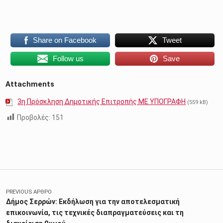
Share on Facebook
Tweet
Follow us
Save
Attachments
3η Πρόσκληση Δημοτικής Επιτροπής ΜΕ ΥΠΟΓΡΑΦΗ
(559 kB)
Προβολές:
151
Skip back to main navigation
Πλοήγηση άρθρων
PREVIOUS ΆΡΘΡΟ
Δήμος Σερρών: Εκδήλωση για την αποτελεσματική
επικοινωνία, τις τεχνικές διαπραγματεύσεις και τη