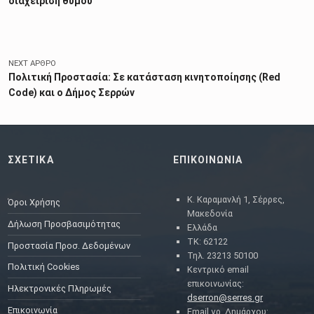
διαχείριση θυμού
NEXT ΆΡΘΡΟ
Πολιτική Προστασία: Σε κατάσταση κινητοποίησης (Red
Code) και ο Δήμος Σερρών
ΣΧΕΤΙΚΑ
ΕΠΙΚΟΙΝΩΝΙΑ
Κ. Καραμανλή 1, Σέρρες,
Όροι Χρήσης
Μακεδονία
Δήλωση Προσβασιμότητας
Ελλάδα
ΤΚ: 62122
Προστασία Προσ. Δεδομένων
Τηλ. 23213 50100
Πολιτική Cookies
Κεντρικό email
επικοινωνίας:
Ηλεκτρονικές Πληρωμές
dserron@serres.gr
Επικοινωνία
Email γρ. Δημάρχου: