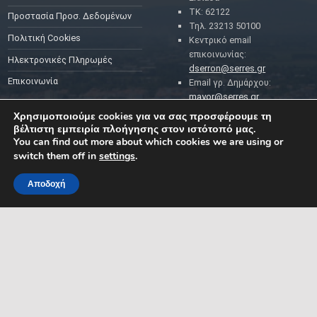
ΤΚ: 62122
Προστασία Προσ. Δεδομένων
Τηλ. 23213 50100
Πολιτική Cookies
Κεντρικό email
επικοινωνίας:
Ηλεκτρονικές Πληρωμές
dserron@serres.gr
Επικοινωνία
Email γρ. Δημάρχου:
mayor@serres.gr
Email DPO (Υπευθύνου
Χρησιμοποιούμε cookies για να σας προσφέρουμε τη
Προστασίας Δεδομένων):
βέλτιστη εμπειρία πλοήγησης στον ιστότοπό μας.
dpo@serres.gr
You can find out more about which cookies we are using or
Τηλέφωνο DPO: 2109761865
switch them off in
settings
.
Αποδοχή
MENU
ΡΟΗ ΕΙΔΗΣΕΩΝ
ΣΥΜΠΑΡΑΣΤΑΤΗΣ ΤΟΥ
ΔΗΜΟΤΗ ΚΑΙ ΤΗΣ
ΕΠΙΧΕΙΡΗΣΗΣ
Δελτία Τύπου
Προκηρύξεις θέσεων
Διεύθυνση: Κ. Καραμανλή 1,
Σέρρες, Μακεδονία, Ελλάδα
Ανακοινώσεις
Email:
Ανακοινώσεις Αντιδημάρχων
symparastatis@serres.gr