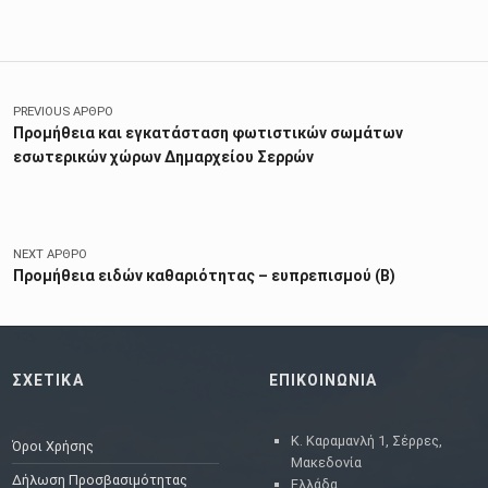
Πλοήγηση άρθρων
PREVIOUS ΆΡΘΡΟ
Προμήθεια και εγκατάσταση φωτιστικών σωμάτων
εσωτερικών χώρων Δημαρχείου Σερρών
NEXT ΆΡΘΡΟ
Προμήθεια ειδών καθαριότητας – ευπρεπισμού (Β)
ΣΧΕΤΙΚΑ
ΕΠΙΚΟΙΝΩΝΙΑ
Κ. Καραμανλή 1, Σέρρες,
Όροι Χρήσης
Μακεδονία
Δήλωση Προσβασιμότητας
Ελλάδα