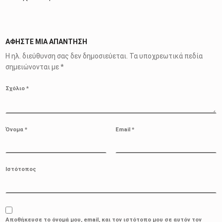
ΑΦΉΣΤΕ ΜΙΑ ΑΠΆΝΤΗΣΗ
Η ηλ. διεύθυνση σας δεν δημοσιεύεται.
Τα υποχρεωτικά πεδία
σημειώνονται με
*
Σχόλιο
*
Όνομα
*
Email
*
Ιστότοπος
Αποθήκευσε το όνομά μου, email, και τον ιστότοπο μου σε αυτόν τον