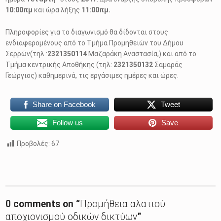
10:00πμ
και ώρα λήξης
11:00πμ.
Πληροφορίες για το διαγωνισμό θα δίδονται στους
ενδιαφερομένους από το Τμήμα Προμηθειών του Δήμου
Σερρών(τηλ.:
2321350114
Μαζαράκη Αναστασία,) και από το
Τμήμα κεντρικής Αποθήκης (τηλ:
2321350132
Σαμαράς
Γεώργιος) καθημερινά, τις εργάσιμες ημέρες και ώρες.
Share on Facebook
Tweet
Follow us
Save
Προβολές:
67
Skip back to main navigation
0 comments on “
Προμήθεια αλατιού
αποχιονισμού οδικών δικτύων
”