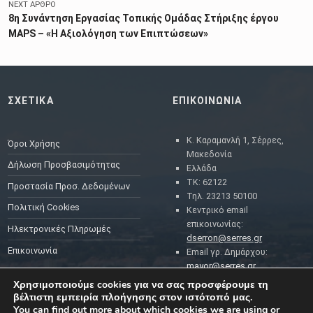
NEXT ΆΡΘΡΟ
8η Συνάντηση Εργασίας Τοπικής Ομάδας Στήριξης έργου
MAPS – «Η Αξιολόγηση των Επιπτώσεων»
ΣΧΕΤΙΚΑ
ΕΠΙΚΟΙΝΩΝΙΑ
Κ. Καραμανλή 1, Σέρρες,
Όροι Χρήσης
Μακεδονία
Δήλωση Προσβασιμότητας
Ελλάδα
ΤΚ: 62122
Προστασία Προσ. Δεδομένων
Τηλ. 23213 50100
Πολιτική Cookies
Κεντρικό email
επικοινωνίας:
Ηλεκτρονικές Πληρωμές
dserron@serres.gr
Επικοινωνία
Email γρ. Δημάρχου:
mayor@serres.gr
Email DPO (Υπευθύνου
Χρησιμοποιούμε cookies για να σας προσφέρουμε τη
Προστασίας Δεδομένων):
βέλτιστη εμπειρία πλοήγησης στον ιστότοπό μας.
dpo@serres.gr
You can find out more about which cookies we are using or