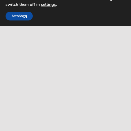
Τηλέφωνο DPO: 2109761865
switch them off in
settings
.
Αποδοχή
MENU
ΡΟΗ ΕΙΔΗΣΕΩΝ
ΣΥΜΠΑΡΑΣΤΑΤΗΣ ΤΟΥ
ΔΗΜΟΤΗ ΚΑΙ ΤΗΣ
ΕΠΙΧΕΙΡΗΣΗΣ
Δελτία Τύπου
Προκηρύξεις θέσεων
Διεύθυνση: Κ. Καραμανλή 1,
Σέρρες, Μακεδονία, Ελλάδα
Ανακοινώσεις
Email:
Ανακοινώσεις Αντιδημάρχων
symparastatis@serres.gr
Ώρες λειτουργίας: 9.00-
13.00