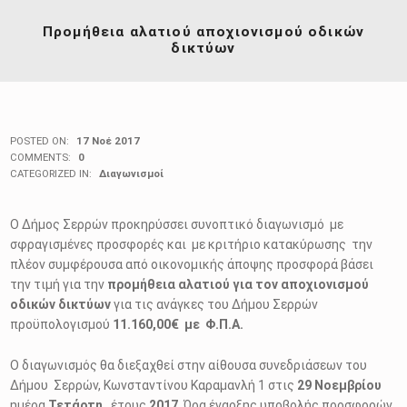
Προμήθεια αλατιού αποχιονισμού οδικών
δικτύων
POSTED ON:
17 Νοέ 2017
COMMENTS:
0
CATEGORIZED IN:
Διαγωνισμοί
Ο Δήμος Σερρών προκηρύσσει συνοπτικό διαγωνισμό με
σφραγισμένες προσφορές και με κριτήριο κατακύρωσης την
πλέον συμφέρουσα από οικονομικής άποψης προσφορά βάσει
την τιμή για την
προμήθεια αλατιού για τον αποχιονισμού
οδικών δικτύων
για τις ανάγκες του Δήμου Σερρών
προϋπολογισμού
11.160,00€ με Φ.Π.Α.
Ο διαγωνισμός θα διεξαχθεί στην αίθουσα συνεδριάσεων του
Δήμου Σερρών, Κωνσταντίνου Καραμανλή 1 στις
29
Nοεμβρίου
ημέρα
Τετάρτη
έτους
2017
. Ώρα έναρξης υποβολής προσφορών