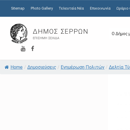
Sitemap
Photo Gallery
Τελευταία Νέα
Επικοινωνία
Ωράριο
ΔΉΜΟΣ ΣΕΡΡΏΝ
Ο Δήμος 
ΕΠΊΣΗΜΗ ΣΕΛΊΔΑ
YouTube
Facebook
Home
/
Δημοσιεύσεις
/
Ενημέρωση Πολιτών
/
Δελτία Τ