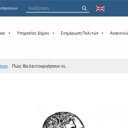
Αναζήτηση για:
 υπηρεσιών
μας
Υπηρεσίες Δήμου
Ενημέρωση Πολιτών
Ανακοινώ
ύπου
/
Πώς θα λειτουργήσουν οι...