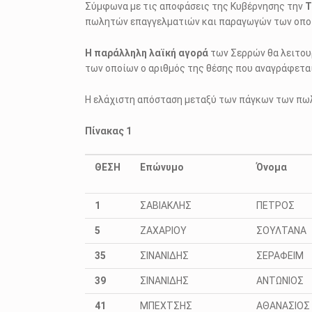
Σύμφωνα με τις αποφάσεις της Κυβέρνησης την
Τ
πωλητών επαγγελματιών και παραγωγών
των οποί
Η
παράλληλη
λαϊκή αγορά
των Σερρών θα λειτου
των οποίων ο αριθμός της θέσης που αναγράφεται σ
Η ελάχιστη απόσταση μεταξύ των πάγκων των πω
Πίνακας 1
ΘΕΣΗ
Επώνυμο
Όνομα
1
ΣΑΒΙΑΚΛΗΣ
ΠΕΤΡΟΣ
5
ΖΑΧΑΡΙΟΥ
ΣΟΥΛΤΑΝΑ
35
ΣΙΝΑΝΙΔΗΣ
ΣΕΡΑΦΕΙΜ
39
ΣΙΝΑΝΙΔΗΣ
ΑΝΤΩΝΙΟΣ
41
ΜΠΕΧΤΣΗΣ
ΑΘΑΝΑΣΙΟΣ