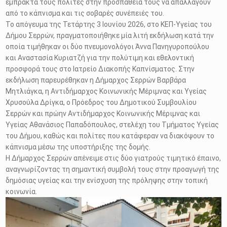
έμπρακτα τους πολίτες στην προσπάθειά τους να απαλλαγούν
από το κάπνισμα και τις σοβαρές συνέπειές του.
Το απόγευμα της Τετάρτης 3 Ιουνίου 2026, στο ΚΕΠ-Υγείας του
Δήμου Σερρών, πραγματοποιήθηκε μία λιτή εκδήλωση κατά την
οποία τιμήθηκαν οι δύο πνευμονολόγοι Άννα Πανηγυροπούλου
και Αναστασία Κυριατζή για την πολύτιμη και εθελοντική
προσφορά τους στο Ιατρείο Διακοπής Καπνίσματος. Στην
εκδήλωση παρευρέθηκαν η Δήμαρχος Σερρών Βαρβάρα
Μητλιάγκα, η Αντιδήμαρχος Κοινωνικής Μέριμνας και Υγείας
Χρυσούλα Δρίγκα, ο Πρόεδρος του Δημοτικού Συμβουλίου
Σερρών και πρώην Αντιδήμαρχος Κοινωνικής Μέριμνας και
Υγείας Αθανάσιος Παπαδόπουλος, στελέχη του Τμήματος Υγείας
του Δήμου, καθώς και πολίτες που κατάφεραν να διακόψουν το
κάπνισμα μέσω της υποστήριξης της δομής.
Η Δήμαρχος Σερρών απένειμε στις δύο γιατρούς τιμητικό έπαινο,
αναγνωρίζοντας τη σημαντική συμβολή τους στην προαγωγή της
δημόσιας υγείας και την ενίσχυση της πρόληψης στην τοπική
κοινωνία.