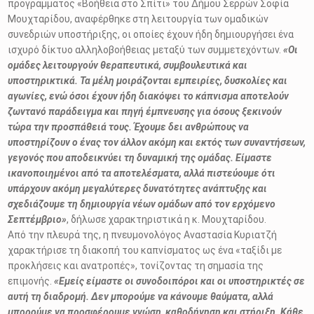
προγράμματος «Βοήθεια στο Σπίτι» του Δήμου Σερρών Σοφία
Μουχταρίδου, αναφέρθηκε στη λειτουργία των ομαδικών
συνεδριών υποστήριξης, οι οποίες έχουν ήδη δημιουργήσει ένα
ισχυρό δίκτυο αλληλοβοήθειας μεταξύ των συμμετεχόντων.
«Οι
ομάδες λειτουργούν θεραπευτικά, συμβουλευτικά και
υποστηρικτικά. Τα μέλη μοιράζονται εμπειρίες, δυσκολίες και
αγωνίες, ενώ όσοι έχουν ήδη διακόψει το κάπνισμα αποτελούν
ζωντανό παράδειγμα και πηγή έμπνευσης για όσους ξεκινούν
τώρα την προσπάθειά τους. Έχουμε δει ανθρώπους να
υποστηρίζουν ο ένας τον άλλον ακόμη και εκτός των συναντήσεων,
γεγονός που αποδεικνύει τη δυναμική της ομάδας. Είμαστε
ικανοποιημένοι από τα αποτελέσματα, αλλά πιστεύουμε ότι
υπάρχουν ακόμη μεγαλύτερες δυνατότητες ανάπτυξης και
σχεδιάζουμε τη δημιουργία νέων ομάδων από τον ερχόμενο
Σεπτέμβριο»
, δήλωσε χαρακτηριστικά η κ. Μουχταρίδου.
Από την πλευρά της, η πνευμονολόγος Αναστασία Κυριατζή
χαρακτήρισε τη διακοπή του καπνίσματος ως ένα «ταξίδι με
προκλήσεις και ανατροπές», τονίζοντας τη σημασία της
επιμονής.
«Εμείς είμαστε οι συνοδοιπόροι και οι υποστηρικτές σε
αυτή τη διαδρομή. Δεν μπορούμε να κάνουμε θαύματα, αλλά
μπορούμε να προσφέρουμε γνώση, καθοδήγηση και στήριξη. Κάθε