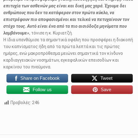
επιτυχία των ασθενών μας είναι και δική μας χαρά. Έχουμε δει
ανθρώπους που δεν τα κατάφεραν στον πρώτο κύκλο, να
επιστρέφουν πιο αποφασισμένοι και τελικά να πετυχαίνουν τον
στόχο τους. Αυτό είναι ένα από τα πιο αισιόδοξα μηνύματα που
λαμβάνουμε»
, τόνισε η κ. Κυριατζή.
Η ίδια υπενθύμισε τα σημαντικά οφέλη που προσφέρει η διακοπή
του καπνίσματος ήδη από τα πρώτα λεπτά και τις πρώτες
ημέρες, ενώ μακροπρόθεσμα μειώνει σημαντικά τον κίνδυνο
καρδιαγγειακών νοσημάτων, εγκεφαλικών επεισοδίων και
καρκίνου του πνεύμονα.
Share on Facebook
Tweet
Follow us
Save
Προβολές:
246
Skip back to main navigation
Πλοήγηση άρθρων