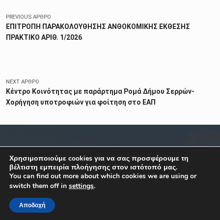
PREVIOUS ΆΡΘΡΟ
ΕΠΙΤΡΟΠΗ ΠΑΡΑΚΟΛΟΥΘΗΣΗΣ ΑΝΘΟΚΟΜΙΚΗΣ ΕΚΘΕΣΗΣ
ΠΡΑΚΤΙΚΟ ΑΡΙΘ. 1/2026
NEXT ΆΡΘΡΟ
Κέντρο Κοινότητας με παράρτημα Ρομά Δήμου Σερρών-
Χορήγηση υποτροφιών για φοίτηση στο ΕΑΠ
ΣΧΕΤΙΚΑ
ΕΠΙΚΟΙΝΩΝΙΑ
Χρησιμοποιούμε cookies για να σας προσφέρουμε τη
βέλτιστη εμπειρία πλοήγησης στον ιστότοπό μας.
You can find out more about which cookies we are using or
Κ. Καραμανλή 1, Σέρρες,
Όροι Χρήσης
switch them off in
settings
.
Μακεδονία
Δήλωση Προσβασιμότητας
Ελλάδα
Αποδοχή
ΤΚ: 62122
Προστασία Προσ. Δεδομένων
MENU
Τηλ. 23213 50100