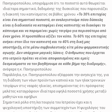
Πανηγυροπούλου, υπογράμμισε ότι το ποσοστό αυτό θεωρείται
ιδιαίτερα σημαντικό, δεδομένης της δυσκολίας που παρουσιάζει
η διακοπή του καπνίσματος σε βάθος χρόνου.
«Το 30% επιτυχίας
είναι ένα σημαντικό ποσοστό, αν αναλογιστούμε πόσο δύσκολη
είναι η διαδικασία να καταφέρει ένας καπνιστής να διακόψει το
κάπνισμα και να παραμείνει χωρίς τσιγάρο για περισσότερο από
έναν χρόνο. Η προσπάθεια αξίζει τον κόπο. Το 60% της επιτυχίας
ανήκει στον ίδιο τον καπνιστή και το 40% στη δική μας
υποστήριξη, είτε μέσω συμβουλευτικής είτε μέσω φαρμακευτικής
αγωγής. Δεν υπάρχουν μαγικές λύσεις. Ο άνθρωπος που έρχεται
στο ιατρείο πρέπει να είναι αποφασισμένος και εμείς
δεσμευόμαστε να τον βοηθήσουμε σε κάθε βήμα της διαδρομής»
,
ανέφερε η κ. Πανηγυροπούλου.
Παράλληλα, η κ. Πανηγυροπούλου εξέφρασε την ανησυχία της, για
τη διάδοση των νέων προϊόντων καπνού και των ηλεκτρονικών
τσιγάρων στις νεαρές ηλικίες, επισημαίνοντας ότι πρόσφατες
μελέτες καταγράφουν ιδιαίτερα υψηλά ποσοστά χρήσης μεταξύ
μαθητών και εφήβων.
Σημαντικό ρόλο στη λειτουργία του Ιατρείου έχει και η
ψυχολογική υποστήριξη των συμμετεχόντων. Η ψυχολόγος του