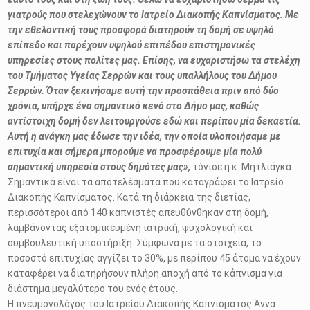
γιατρούς που στελεχώνουν το Ιατρείο Διακοπής Καπνίσματος. Με
την εθελοντική τους προσφορά διατηρούν τη δομή σε υψηλό
επίπεδο και παρέχουν υψηλού επιπέδου επιστημονικές
υπηρεσίες στους πολίτες μας. Επίσης, να ευχαριστήσω τα στελέχη
του Τμήματος Υγείας Σερρών και τους υπαλλήλους του Δήμου
Σερρών. Όταν ξεκινήσαμε αυτή την προσπάθεια πριν από δύο
χρόνια, υπήρχε ένα σημαντικό κενό στο Δήμο μας, καθώς
αντίστοιχη δομή δεν λειτουργούσε εδώ και περίπου μία δεκαετία.
Αυτή η ανάγκη μας έδωσε την ιδέα, την οποία υλοποιήσαμε με
επιτυχία και σήμερα μπορούμε να προσφέρουμε μία πολύ
σημαντική υπηρεσία στους δημότες μας»,
τόνισε η κ. Μητλιάγκα.
Σημαντικά είναι τα αποτελέσματα που καταγράφει το Ιατρείο
Διακοπής Καπνίσματος. Κατά τη διάρκεια της διετίας,
περισσότεροι από 140 καπνιστές απευθύνθηκαν στη δομή,
λαμβάνοντας εξατομικευμένη ιατρική, ψυχολογική και
συμβουλευτική υποστήριξη. Σύμφωνα με τα στοιχεία, το
ποσοστό επιτυχίας αγγίζει το 30%, με περίπου 45 άτομα να έχουν
καταφέρει να διατηρήσουν πλήρη αποχή από το κάπνισμα για
διάστημα μεγαλύτερο του ενός έτους.
Η πνευμονολόγος του Ιατρείου Διακοπής Καπνίσματος Άννα