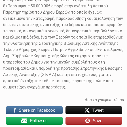
8) Ποσό ύψους 50.000,00€ αφορά στην ανάπτυξη Αστικού
Παρατηρητηρίου του Δήμου Σερρών, το οποίο έχει ως
αντικείμενο την καταγραφή, παρακολούθηση και αξιολόγηση των
δεικτών οικιστικής ανάπτυξης του δήμου και οι οποίοι αφορούν
τα αστικά, οικονομικά, κοινωνικά, δημογραφικά, περιβαλλοντικά
και κλιματικά δεδομένα των Σερρών τα οποία θα επηρεασθούν με
την υλοποίηση της Στρατηγικής Βιώσιμης Αστικής Ανάπτυξης.
Τέλος ο Δήμαρχος Σερρών Πέτρος Αγγελίδης και ο Εντεταλμένος
Δημ. Σύμβουλος Καρπουχτσής Κώστας ευχαρίστησαν τις
υπηρεσίες του Δήμου για την μεγάλη συμβολή τους στη
προετοιμασία και υποβολή της πρότασης Στρατηγικής Βιώσιμης
Αστικής Ανάπτυξης (Σ.Β.Α.Α) και την επιτυχία τους για την
οριστική ένταξή της καθώς και τους φορείς της πόλης που
συμμετείχαν ενεργά με προτάσεις.
Από το γραφείο τύπου
Share on Facebook
Tweet
Follow us
Save