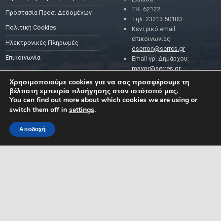
ΤΚ: 62122
Προστασία Προσ. Δεδομένων
Τηλ. 23213 50100
Πολιτική Cookies
Κεντρικό email
επικοινωνίας:
Ηλεκτρονικές Πληρωμές
dserron@serres.gr
Επικοινωνία
Email γρ. Δημάρχου:
mayor@serres.gr
Email DPO (Υπευθύνου
Χρησιμοποιούμε cookies για να σας προσφέρουμε τη
Προστασίας Δεδομένων):
βέλτιστη εμπειρία πλοήγησης στον ιστότοπό μας.
dpo@serres.gr
You can find out more about which cookies we are using or
Τηλέφωνο DPO: 2109761865
switch them off in
settings
.
Αποδοχή
MENU
ΡΟΗ ΕΙΔΗΣΕΩΝ
ΣΥΜΠΑΡΑΣΤΑΤΗΣ ΤΟΥ
ΔΗΜΟΤΗ ΚΑΙ ΤΗΣ
ΕΠΙΧΕΙΡΗΣΗΣ
Δελτία Τύπου
Προκηρύξεις θέσεων
Διεύθυνση: Κ. Καραμανλή 1,
Σέρρες, Μακεδονία, Ελλάδα
Ανακοινώσεις
Email:
Ανακοινώσεις Αντιδημάρχων
symparastatis@serres.gr