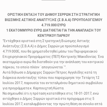
ΟΡΙΣΤΙΚΗ ΕΝΤΑΞΗ ΤΟΥ ΔΗΜΟΥ ΣΕΡΡΩΝ ΣΤΗ ΣΤΡΑΤΗΓΙΚΗ
ΒΙΩΣΙΜΗΣ ΑΣΤΙΚΗΣ ΑΝΑΠΤΥΞΗΣ (Σ.Β.Α.Α) ΠΡΟΥΠΟΛΟΓΙΣΜΟΥ
4.719.000 ΕΥΡΩ
1 ΕΚΑΤΟΜΜΥΡΙΟ ΕΥΡΩ ΔΙΑΤΙΘΕΤΑΙ ΓΙΑ ΤΗΝ ΑΝΑΠΛΑΣΗ ΤΟΥ
ΚΕΝΤΡΙΚΟΥ ΠΑΡΚΟΥ
“Εντάχθηκε οριστικά στη Στρατηγική Βιώσιμης Αστικής
Ανάπτυξης (Σ.Β.Α.Α) ο Δήμος Σερρών με προϋπολογισμό
4.719.000Ε, που θα χρηματοδοτηθεί μέσω του Περιφερειακού
Επιχειρησιακού Προγράμματος (ΠΕΠ) Κεντρικής Μακεδονίας. Ένα
εκατομμύριο ευρώ θα διατεθούν για την ανάπλαση του κεντρικού
πάρκου, το οποίο πλέον ¨απογειώνεται¨”.
Αυτά δήλωσε ο Δήμαρχος Σερρών Πέτρος Αγγελίδης κατά τη
διάρκεια συνέντευξης τύπου που παραχώρησε την Τετάρτη 12
Ιουλίου 2017, παρουσία του εντεταλμένου δημοτικού συμβούλου
για προγράμματα κ. Καρπουχτσή Κώστα.
Να σημειωθεί ότι η πρόταση κατατέθηκε στις 18-01-2017, ενώ
εντάχθηκε ο Δήμος Σερρών οριστικά στο πρόγραμμα στις 5
Ιουλίου 2017, καταλαμβάνοντας την πρώτη θέση σε σύνολο επτά