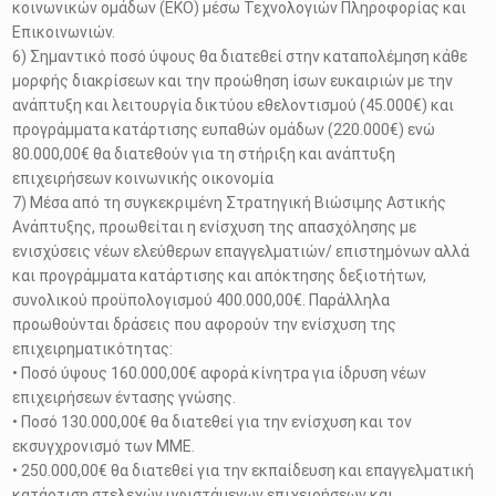
κοινωνικών ομάδων (ΕΚΟ) μέσω Τεχνολογιών Πληροφορίας και
Επικοινωνιών.
6) Σημαντικό ποσό ύψους θα διατεθεί στην καταπολέμηση κάθε
μορφής διακρίσεων και την προώθηση ίσων ευκαιριών με την
ανάπτυξη και λειτουργία δικτύου εθελοντισμού (45.000€) και
προγράμματα κατάρτισης ευπαθών ομάδων (220.000€) ενώ
80.000,00€ θα διατεθούν για τη στήριξη και ανάπτυξη
επιχειρήσεων κοινωνικής οικονομία
7) Μέσα από τη συγκεκριμένη Στρατηγική Βιώσιμης Αστικής
Ανάπτυξης, προωθείται η ενίσχυση της απασχόλησης με
ενισχύσεις νέων ελεύθερων επαγγελματιών/ επιστημόνων αλλά
και προγράμματα κατάρτισης και απόκτησης δεξιοτήτων,
συνολικού προϋπολογισμού 400.000,00€. Παράλληλα
προωθούνται δράσεις που αφορούν την ενίσχυση της
επιχειρηματικότητας:
• Ποσό ύψους 160.000,00€ αφορά κίνητρα για ίδρυση νέων
επιχειρήσεων έντασης γνώσης.
• Ποσό 130.000,00€ θα διατεθεί για την ενίσχυση και τον
εκσυγχρονισμό των ΜΜΕ.
• 250.000,00€ θα διατεθεί για την εκπαίδευση και επαγγελματική
κατάρτιση στελεχών υφιστάμενων επιχειρήσεων και