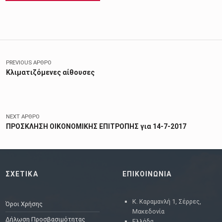
Πλοήγηση άρθρων
PREVIOUS ΆΡΘΡΟ
Κλιματιζόμενες αίθουσες
NEXT ΆΡΘΡΟ
ΠΡΟΣΚΛΗΣΗ ΟΙΚΟΝΟΜΙΚΗΣ ΕΠΙΤΡΟΠΗΣ για 14-7-2017
ΣΧΕΤΙΚΑ
ΕΠΙΚΟΙΝΩΝΙΑ
Κ. Καραμανλή 1, Σέρρες,
Όροι Χρήσης
Μακεδονία
Δήλωση Προσβασιμότητας
Ελλάδα