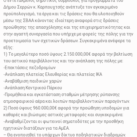
Ο εντεταλμένος δημοτικός σύμβουλος για προγράμματα του
Δήμου Σερρών κ. Καρπουχτσής ανέπτυξε τον εγκεκριμένο
προϋπολογισμό, τα έργα και τις δράσεις που θα υλοποιηθούν
μέσω της ΣΒΑΑ κάνοντας ιδιαίτερη αναφορά στις δράσεις
προώθησης της απασχόλησης και της επιχειρηματικότητας και
στην αγαστή συνεργασία που υπήρχε με φορείς της πόλης για την
προετοιμασία των σχετικών δράσεων. Συγκεκριμένα ανέφερε τα
εξής:
1) Το μεγαλύτερο ποσό ύψους 2.150.000,00€ αφορά την βελτίωση
του αστικού περιβάλλοντος και την ανάπλαση της πόλης με:
-Επεκτάσεις πεζοδρομίων
-Ανάπλαση πλατείας Ελευθερίας και πλατείας ΙΚΑ
-Αναβάθμιση παιδικών χαρών
-Ανάπλαση Κεντρικού Πάρκου
-Προμήθεια και εγκατάσταση σταθμών μέτρησης ρύπανσης
ατμοσφαιρικού αέρα και λοιπών περιβαλλοντικών παραγόντων.
2) Ποσό ύψους 960.000,00€ αφορά την προώθηση υποδομών για
καθαρές και βιώσιμες αστικές μεταφορές και συγκεκριμένα:
-Αναβαθμίζονται οι φωτεινοί σηματοδότες με την προσθήκη
ηχητικών διατάξεων για τα ΑμΕΑ.
– Θα ενοποιηθεί το υπάρχων δίκτυο ποδηλατικών διαδρομών.