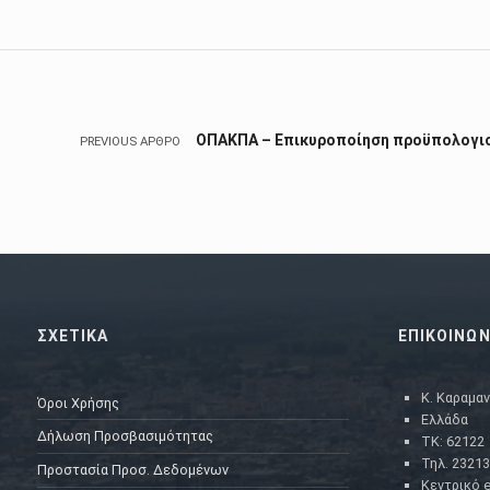
Πλοήγηση άρθρων
ΟΠΑΚΠΑ – Επικυροποίηση προϋπολογι
PREVIOUS ΆΡΘΡΟ
ΣΧΕΤΙΚΑ
ΕΠΙΚΟΙΝΩΝ
Κ. Καραμαν
Όροι Χρήσης
Ελλάδα
Δήλωση Προσβασιμότητας
ΤΚ: 62122
Τηλ. 23213
Προστασία Προσ. Δεδομένων
Κεντρικό e