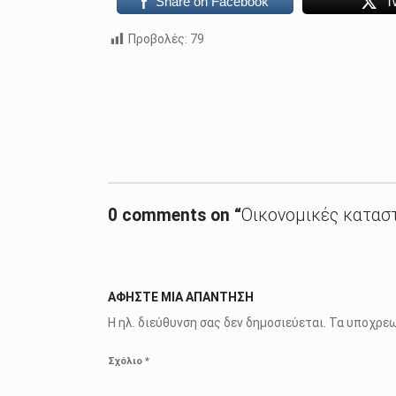
Share on Facebook
T
Προβολές:
79
Skip back to main navigation
0 comments on “
Οικονομικές καταστ
ΑΦΉΣΤΕ ΜΙΑ ΑΠΆΝΤΗΣΗ
Η ηλ. διεύθυνση σας δεν δημοσιεύεται.
Τα υποχρεω
Σχόλιο
*