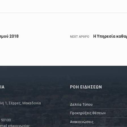
σμού 2018
Η Υπηρεσία καθα
NEXT ΆΡΘΡΟ
ΙΑ
ΡΟΗ ΕΙΔΗΣΕΩΝ
λή 1, Σέρρες, Μακεδονία
Δελτία Τύπου
Προκηρύξεις θέσεων
 50100
Ανακοινώσεις
mail επικοινωνίας: