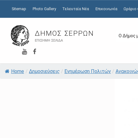
Sitemap
Photo Gallery
Τελευταία Νέα
Επικοινωνία
Ωράριο
ΔΉΜΟΣ ΣΕΡΡΏΝ
Ο Δήμος 
ΕΠΊΣΗΜΗ ΣΕΛΊΔΑ
YouTube
Facebook
Home
/
Δημοσιεύσεις
/
Ενημέρωση Πολιτών
/
Ανακοινώ