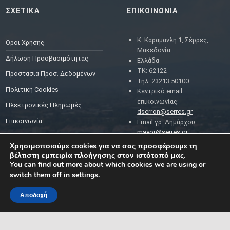
ΣΧΕΤΙΚΑ
ΕΠΙΚΟΙΝΩΝΙΑ
Κ. Καραμανλή 1, Σέρρες,
Όροι Χρήσης
Μακεδονία
Δήλωση Προσβασιμότητας
Ελλάδα
ΤΚ: 62122
Προστασία Προσ. Δεδομένων
Τηλ. 23213 50100
Πολιτική Cookies
Κεντρικό email
επικοινωνίας:
Ηλεκτρονικές Πληρωμές
dserron@serres.gr
Επικοινωνία
Email γρ. Δημάρχου:
mayor@serres.gr
Email DPO (Υπευθύνου
Χρησιμοποιούμε cookies για να σας προσφέρουμε τη
Προστασίας Δεδομένων):
βέλτιστη εμπειρία πλοήγησης στον ιστότοπό μας.
dpo@serres.gr
You can find out more about which cookies we are using or
Τηλέφωνο DPO: 2109761865
switch them off in
settings
.
Αποδοχή
MENU
ΡΟΗ ΕΙΔΗΣΕΩΝ
ΣΥΜΠΑΡΑΣΤΑΤΗΣ ΤΟΥ
ΔΗΜΟΤΗ ΚΑΙ ΤΗΣ
ΕΠΙΧΕΙΡΗΣΗΣ