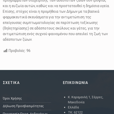
προγραμμάτων διαχείρισης των αδέσποτων ζώων συντροφιάς
και η ευζωία αυτών, καθώς και να προστατευθεί η δημόσια υγεία.
Επίσης, στόχος είναι η προμήθεια των Δήμων με τα βασικά
φαρμακευτικά σκευάσματα για την αντιμετώπιση της
επείγουσας συμπτωματολογίας σε περίπτωση τοξίκωσης
(δηλητηρίασης) σε αδέσποτους σκύλους και γάτες, για την
αντιμετώπιση ενός συχνού φαινομένου που απειλεί τη ζωή των
αδέσποτων ζώων.
Προβολές:
96
Skip back to main navigation
ΣΧΕΤΙΚΑ
ΕΠΙΚΟΙΝΩΝΙΑ
Κ. Καραμανλή 1, Σέρρες,
Όροι Χρήσης
Μακεδονία
Δήλωση Προσβασιμότητας
Ελλάδα
ΤΚ: 62122
Προστασία Προσ. Δεδομένων