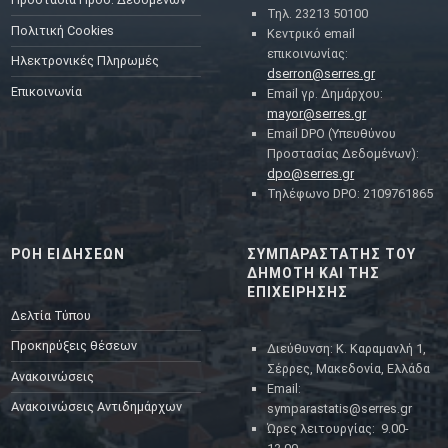
Τηλ. 23213 50100
Πολιτική Cookies
Κεντρικό email
επικοινωνίας:
Ηλεκτρονικές Πληρωμές
dserron@serres.gr
Επικοινωνία
Email γρ. Δημάρχου:
mayor@serres.gr
Email DPO (Υπευθύνου
Προστασίας Δεδομένων):
dpo@serres.gr
Τηλέφωνο DPO: 2109761865
ΡΟΗ ΕΙΔΗΣΕΩΝ
ΣΥΜΠΑΡΑΣΤΑΤΗΣ ΤΟΥ
ΔΗΜΟΤΗ ΚΑΙ ΤΗΣ
ΕΠΙΧΕΙΡΗΣΗΣ
Δελτία Τύπου
Προκηρύξεις θέσεων
Διεύθυνση: Κ. Καραμανλή 1,
Σέρρες, Μακεδονία, Ελλάδα
Ανακοινώσεις
Email:
Ανακοινώσεις Αντιδημάρχων
symparastatis@serres.gr
Ώρες λειτουργίας: 9.00-