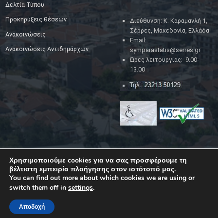
Δελτία Τύπου
Προκηρύξεις θέσεων
Διεύθυνση: Κ. Καραμανλή 1,
Σέρρες, Μακεδονία, Ελλάδα
Ανακοινώσεις
Email:
Ανακοινώσεις Αντιδημάρχων
symparastatis@serres.gr
Ώρες λειτουργίας: 9.00-
13.00
Χρησιμοποιούμε cookies για να σας προσφέρουμε τη
YouTube
Facebook
Back to top ↑
βέλτιστη εμπειρία πλοήγησης στον ιστότοπό μας.
© 2023
Δήμος Σερρών
|
Back to top ↑
You can find out more about which cookies we are using or
switch them off in
settings
.
Αποδοχή
MENU