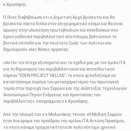
κ.Χρυσάφης.
Ο ίδιος διαβεβαίωσε ότι η Δημοτική
Αρχή βρίσκεται και θα
βρίσκεται πάντα δίπλα στον επιχειρηματικό κόσμο και θα είναι
αρωγός στην υλοποίηση πρωτοβουλιών και επενδύσεων που
έχουν μηδενικό περιβαλλοντικό αποτύπωμα, βελτιώνουν το
βιοτικό επίπεδο και την ποιότητα ζωής των πολιτών και
δημιουργούν νέες θέσεις εργασίας.
«Αυτόν τον στόχο εξυπηρετεί και το σχέδιο μας με τον όμιλο ΙΤΑ
για τη δημιουργία του περιβαλλοντικού και εκπαιδευτικού
πάρκου
“EDEN PROJECT
HELLAS
”, το οποίο φιλοδοξούμε να
καταστήσουμε πυρήνα του μετασχηματισμού του πρωτογενή
τομέα στην περιοχή των Σερρών και της ανάπτυξης τεχνολογιών
Ανανεώσιμων Πηγών Ενέργειας και προστασίας του
περιβάλλοντος», υπογράμμισε ο κ.Χρυσάφης.
Από την πλευρά του ο κ.Μυλωνάκης τόνισε: «Η Μηδική Σερρών
ήταν ένα όραμα του προέδρου του ομίλου ΙΤΑ Αντώνη Γερασίμου,
το οποίο κάναμε πραγματικότητα σε πολύ σύντομο χρονικό