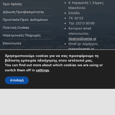
Κ. Καραμανλή 1, Σέρρες,
Όροι Χρήσης
Μακεδονία
Δήλωση Προσβασιμότητας
Ελλάδα
ΤΚ: 62122
Προστασία Προσ. Δεδομένων
Τηλ. 23213 50100
Πολιτική Cookies
Κεντρικό email
επικοινωνίας:
Ηλεκτρονικές Πληρωμές
dserron@serres.gr
Επικοινωνία
Email γρ. Δημάρχου:
mayor@serres.gr
Email DPO (Υπευθύνου
Χρησιμοποιούμε cookies για να σας προσφέρουμε τη
Προστασίας Δεδομένων):
βέλτιστη εμπειρία πλοήγησης στον ιστότοπό μας.
dpo@serres.gr
You can find out more about which cookies we are using or
Τηλέφωνο DPO: 2109761865
switch them off in
settings
.
Αποδοχή
MENU
ΡΟΗ ΕΙΔΗΣΕΩΝ
ΣΥΜΠΑΡΑΣΤΑΤΗΣ ΤΟΥ
ΔΗΜΟΤΗ ΚΑΙ ΤΗΣ
ΕΠΙΧΕΙΡΗΣΗΣ
Δελτία Τύπου
Προκηρύξεις θέσεων
Διεύθυνση: Κ. Καραμανλή 1,
Σέρρες, Μακεδονία, Ελλάδα