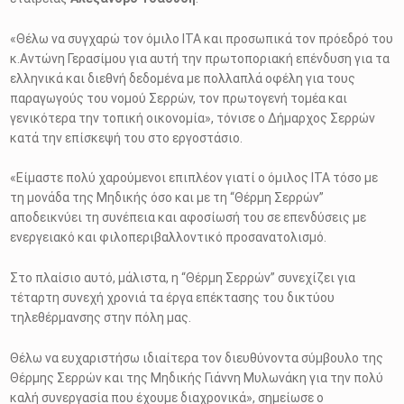
«Θέλω να συγχαρώ τον όμιλο ΙΤΑ και προσωπικά τον πρόεδρό του
κ.Αντώνη Γερασίμου για αυτή την πρωτοποριακή επένδυση για τα
ελληνικά και διεθνή δεδομένα με πολλαπλά οφέλη για τους
παραγωγούς του νομού Σερρών, τον πρωτογενή τομέα και
γενικότερα την τοπική οικονομία», τόνισε ο Δήμαρχος Σερρών
κατά την επίσκεψή του στο εργοστάσιο.
«Είμαστε πολύ χαρούμενοι επιπλέον γιατί ο όμιλος ΙΤΑ τόσο με
τη μονάδα της Μηδικής όσο και με τη “Θέρμη Σερρών”
αποδεικνύει τη συνέπεια και αφοσίωσή του σε επενδύσεις με
ενεργειακό και φιλοπεριβαλλοντικό προσανατολισμό.
Στο πλαίσιο αυτό, μάλιστα, η “Θέρμη Σερρών” συνεχίζει για
τέταρτη συνεχή χρονιά τα έργα επέκτασης του δικτύου
τηλεθέρμανσης στην πόλη μας.
Θέλω να ευχαριστήσω ιδιαίτερα τον διευθύνοντα σύμβουλο της
Θέρμης Σερρών και της Μηδικής Γιάννη Μυλωνάκη για την πολύ
καλή συνεργασία που έχουμε διαχρονικά», σημείωσε ο