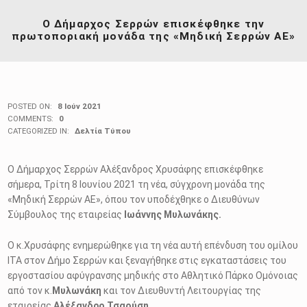
Ο Δήμαρχος Σερρών επισκέφθηκε την
πρωτοποριακή μονάδα της «Μηδική Σερρών ΑΕ»
POSTED ON:
8 Ιούν 2021
COMMENTS:
0
CATEGORIZED IN:
Δελτία Τύπου
Ο Δήμαρχος Σερρών Αλέξανδρος Χρυσάφης επισκέφθηκε
σήμερα, Τρίτη 8 Ιουνίου 2021 τη νέα, σύγχρονη μονάδα της
«Μηδική Σερρών ΑΕ», όπου τον υποδέχθηκε ο Διευθύνων
Σύμβουλος της εταιρείας
Ιωάννης Μυλωνάκης.
Ο κ.Χρυσάφης ενημερώθηκε για τη νέα αυτή επένδυση του ομίλου
ΙΤΑ στον Δήμο Σερρών και ξεναγήθηκε στις εγκαταστάσεις του
εργοστασίου αφύγρανσης μηδικής στο Αθλητικό Πάρκο Ομόνοιας
από τον κ.
Μυλωνάκη
και τον Διευθυντή Λειτουργίας της
εταιρείας
Αλέξανδρο Τσαούση
.